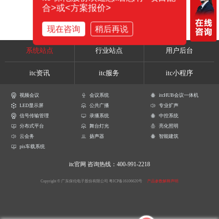
合>或<方案报价>
现在咨询
稍后再说
系统站点
行业站点
用户后台
itc资讯
itc服务
itc小程序
视频会议
会议系统
itcHUB会议一体机
LED显示屏
公共广播
专业扩声
信号传输管理
录播系统
中控系统
分布式平台
舞台灯光
亮化照明
云会务
扬声器
智能建筑
pis车载系统
itc官网
咨询热线：400-991-2218
Copyright © 广东保伦电子股份有限公司
粤ICP备16106620号
产品参数解释声明