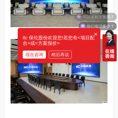
你们电话多少？
×
itc 保伦股份欢迎您!若您有<项目配
合>或<方案报价>
现在咨询
稍后再说