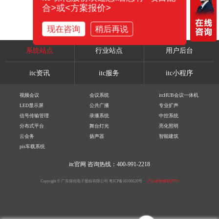
合>或<方案报价>
现在咨询
稍后再说
系统站点
行业站点
用户后台
itc资讯
itc服务
itc小程序
视频会议
会议系统
itcHUB会议一体机
LED显示屏
公共广播
专业扩声
信号传输管理
录播系统
中控系统
分布式平台
舞台灯光
亮化照明
云会务
扬声器
智能建筑
pis车载系统
itc官网
咨询热线：400-991-2218
Copyright © 广东保伦电子股份有限公司
粤ICP备16106620号
产品参数解释声明