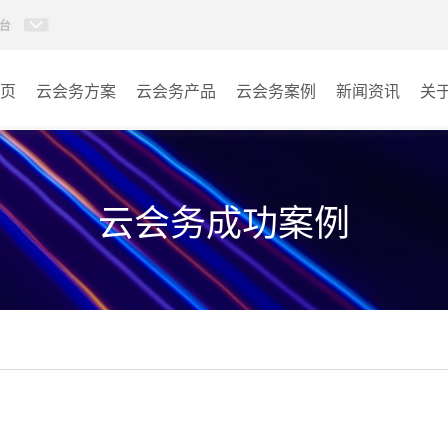
台
页
云会务方案
云会务产品
云会务案例
新闻资讯
关
多媒体信息发布系统
会议室
AI智慧展厅系统
教室
云会务成功案例
AI百城视界系统
客房
AI智慧排队叫号管理软件
其它
AI云会务管理系统
营销乾坤袋