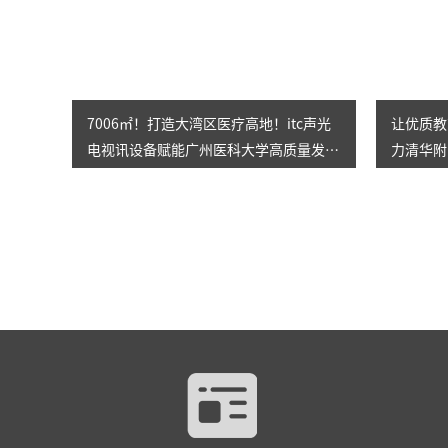
7006㎡！打造大湾区医疗高地！itc声光
让优质教
电视讯设备赋能广州医科大学高质量发
力清华附
展！