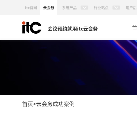
itc官网
云会务
系统产品
行业站点
用户后
首
会议预约就用itc云会务
首页
>
云会务成功案例