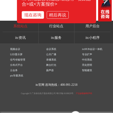
合>或<方案报价>
现在咨询
稍后再说
系统站点
行业站点
用户后台
itc资讯
itc服务
itc小程序
视频会议
会议系统
itcHUB会议一体机
LED显示屏
公共广播
专业扩声
信号传输管理
录播系统
中控系统
分布式平台
舞台灯光
亮化照明
云会务
扬声器
智能建筑
pis车载系统
itc官网
咨询热线：400-991-2218
Copyright © 广东保伦电子股份有限公司
粤ICP备16106620号
产品参数解释声明