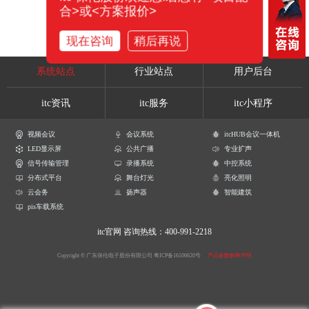
合>或<方案报价>
现在咨询
稍后再说
系统站点
行业站点
用户后台
itc资讯
itc服务
itc小程序
视频会议
会议系统
itcHUB会议一体机
LED显示屏
公共广播
专业扩声
信号传输管理
录播系统
中控系统
分布式平台
舞台灯光
亮化照明
云会务
扬声器
智能建筑
pis车载系统
itc官网
咨询热线：400-991-2218
Copyright © 广东保伦电子股份有限公司
粤ICP备16106620号
产品参数解释声明