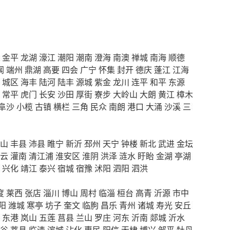
金平
龙湖
濠江
潮阳
潮南
澄海
南澳
禅城
南海
顺德
闻
端州
鼎湖
高要
四会
广宁
怀集
封开
德庆
蓬江
江海
城区
海丰
陆河
陆丰
源城
紫金
龙川
连平
和平
东源
常平
虎门
长安
沙田
厚街
寮步
大岭山
大朗
黄江
樟木
阜沙
小榄
古镇
横栏
三角
民众
南朗
港口
大涌
沙溪
三
山
丰县
沛县
睢宁
新沂
邳州
天宁
钟楼
新北
武进
金坛
云
灌南
清江浦
淮安区
淮阴
洪泽
涟水
盱眙
金湖
亭湖
兴化
靖江
泰兴
宿城
宿豫
沭阳
泗阳
泗洪
度
莱西
张店
淄川
博山
周村
临淄
桓台
高青
沂源
市中
阳
潍城
寒亭
坊子
奎文
临朐
昌乐
青州
诸城
寿光
安丘
东港
岚山
五莲
莒县
兰山
罗庄
河东
沂南
郯城
沂水
谷
莘县
临清
滨城
沾化
惠民
阳信
无棣
博兴
邹平
牡丹