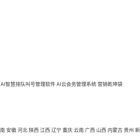
AI智慧排队叫号管理软件
AI云会务管理系统
营销乾坤袋
南
安徽
河北
陕西
江西
辽宁
重庆
云南
广西
山西
内蒙古
贵州
新