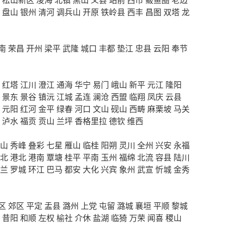
盘山
银州
清河
调兵山
开原
铁岭县
西丰
昌图
双塔
龙
南
荣昌
开州
梁平
武隆
城口
丰都
垫江
忠县
云阳
奉节
红塔
江川
澄江
通海
华宁
易门
峨山
新平
元江
隆阳
景东
景谷
镇沅
江城
孟连
澜沧
西盟
临翔
凤庆
云县
元阳
红河
金平
绿春
河口
文山
砚山
西畴
麻栗坡
马关
泸水
福贡
贡山
兰坪
香格里拉
德钦
维西
山
秀峰
叠彩
七星
雁山
临桂
阳朔
灵川
全州
兴安
永福
北
港北
港南
覃塘
桂平
平南
玉州
福绵
北流
容县
陆川
兰
罗城
环江
巴马
都安
大化
兴宾
象州
武宣
忻城
金秀
区
郊区
平定
盂县
潞州
上党
屯留
潞城
襄垣
平顺
黎城
昔阳
和顺
左权
榆社
介休
盐湖
临猗
万荣
闻喜
稷山