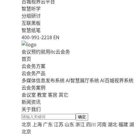
百城视界云平台
智慧听学
分组研讨
互联黑板
智慧纸笔
400-991-2218
EN
会议预约就用itc云会务
首页
云会务方案
云会务产品
多媒体信息发布系统
AI智慧展厅系统
AI百城视界系统
云会务案例
会议室
教室
客房
其它
新闻资讯
关于我们
确定
北京
上海
广东
江苏
山东
浙江
四川
河南
湖北
福建
湖
北京