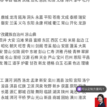
鹿城
龙湾
瓯海
洞头
永嘉
平阳
苍南
文成
泰顺
瑞安
磐安
兰溪
义乌
东阳
永康
柯城
衢江
常山
开化
龙游
甘孜藏族自治州
凉山彝
贡井
大安
沿滩
荣县
富顺
东区
西区
仁和
米易
盐边
江
昭化
朝天
旺苍
青川
剑阁
苍溪
船山
安居
蓬溪
大英
安
营山
仪陇
阆中
东坡
彭山
仁寿
洪雅
丹棱
青神
翠屏
城
名山
荥经
汉源
石棉
天全
芦山
宝兴
巴州
恩阳
平昌
龙
雅江
道孚
炉霍
甘孜
新龙
德格
白玉
石渠
色达
理塘
工
瀍河
涧西
洛龙
孟津
新安
栾川
嵩县
汝阳
宜阳
洛宁
可以定制方案吗？
浚县
淇县
红旗
卫滨
凤泉
牧野
新乡
获嘉
原阳
延津
你们电话多少
长葛
源汇
郾城
召陵
舞阳
临颍
湖滨
陕州
渑池
卢氏
永城
浉河
平桥
罗山
光山
新县
商城
固始
潢川
淮滨