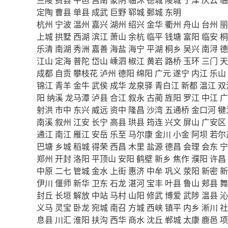
定陶
曹县
单县
成武
巨野
郓城
鄄城
东明
杭州
宁波
温州
嘉兴
湖州
绍兴
金华
衢州
舟山
台州
丽
上城
拱墅
西湖
滨江
萧山
余杭
临平
钱塘
富阳
临安
桐
乐清
南湖
秀洲
嘉善
海盐
海宁
平湖
桐乡
吴兴
南浔
德
江山
定海
普陀
岱山
嵊泗
椒江
黄岩
路桥
玉环
三门
天
成都
自贡
攀枝花
泸州
德阳
绵阳
广元
遂宁
内江
乐山
锦江
青羊
金牛
武侯
成华
龙泉驿
青白江
新都
温江
双
阳
纳溪
龙马潭
泸县
合江
叙永
古蔺
旌阳
罗江
中江
广
射洪
市中
东兴
威远
资中
隆昌
沙湾
五通桥
金口河
犍
南溪
叙州
江安
长宁
高县
珙县
筠连
兴文
屏山
广安区
通江
南江
雁江
安岳
乐至
马尔康
金川
小金
阿坝
若尔
巴塘
乡城
稻城
得荣
西昌
木里
盐源
德昌
会理
会东
宁
郑州
开封
洛阳
平顶山
安阳
鹤壁
新乡
焦作
濮阳
许昌
中原
二七
管城
金水
上街
惠济
中牟
巩义
荥阳
新密
新
伊川
偃师
新华
卫东
石龙
湛河
宝丰
叶县
鲁山
郏县
舞
封丘
长垣
解放
中站
马村
山阳
修武
博爱
武陟
温县
沁
义马
灵宝
卧龙
宛城
南召
方城
西峡
镇平
内乡
淅川
社
息县
川汇
淮阳
扶沟
西华
商水
沈丘
郸城
太康
鹿邑
项