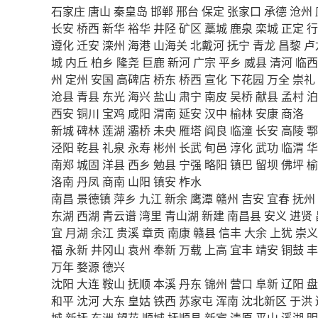
石家庄
唐山
秦皇岛
邯郸
邢台
保定
张家口
承德
沧州
长安
桥西
新华
裕华
井陉
矿区
藁城
鹿泉
栾城
正定
行
遵化
迁安
滦州
海港
山海关
北戴河
抚宁
青龙
昌黎
卢
城
内丘
柏乡
隆尧
巨鹿
新河
广宗
平乡
威县
清河
临西
州
定州
安国
高碑店
桥东
桥西
宣化
下花园
万全
崇礼
沧县
青县
东光
海兴
盐山
肃宁
南皮
吴桥
献县
孟村
泊
西安
铜川
宝鸡
咸阳
渭南
延安
汉中
榆林
安康
商洛
新城
碑林
莲湖
灞桥
未央
雁塔
阎良
临潼
长安
高陵
鄠
泾阳
乾县
礼泉
永寿
彬州
长武
旬邑
淳化
武功
临渭
华
南郑
城固
洋县
西乡
勉县
宁强
略阳
镇巴
留坝
佛坪
榆
洛南
丹凤
商南
山阳
镇安
柞水
南昌
景德镇
萍乡
九江
新余
鹰潭
赣州
吉安
宜春
抚州
东湖
西湖
青云谱
湾里
青山湖
新建
南昌县
安义
进贤
宜
月湖
余江
贵溪
章贡
南康
赣县
信丰
大余
上犹
崇义
福
永新
井冈山
袁州
奉新
万载
上高
宜丰
靖安
铜鼓
丰
万年
婺源
德兴
沈阳
大连
鞍山
抚顺
本溪
丹东
锦州
营口
阜新
辽阳
盘
和平
沈河
大东
皇姑
铁西
苏家屯
浑南
沈北新区
于洪
城
新抚
东洲
望花
顺城
抚顺县
新宾
清原
平山
溪湖
明