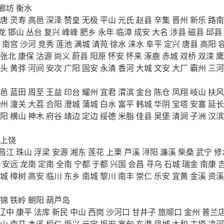
廊坊
衡水
唐
灵寿
高邑
深泽
赞皇
无极
平山
元氏
赵县
辛集
晋州
新乐
路南
龙
邯山
丛台
复兴
峰峰
肥乡
永年
临漳
成安
大名
涉县
磁县
邱县
南宫
沙河
竞秀
莲池
满城
清苑
徐水
涞水
阜平
定兴
唐县
高阳
张北
康保
沽源
尚义
蔚县
阳原
怀安
怀来
涿鹿
赤城
双桥
双滦
鹰
头
黄骅
河间
安次
广阳
固安
永清
香河
大城
文安
大厂
霸州
三河
邑
蓝田
周至
王益
印台
耀州
宜君
渭滨
金台
陈仓
凤翔
岐山
扶风
州
潼关
大荔
合阳
澄城
蒲城
白水
富平
韩城
华阴
宝塔
安塞
延长
阳
横山
神木
府谷
靖边
定边
绥德
米脂
佳县
吴堡
清涧
子洲
汉滨
上饶
昌江
珠山
浮梁
安源
湘东
莲花
上栗
芦溪
浔阳
濂溪
柴桑
武宁
修
安远
龙南
定南
全南
宁都
于都
兴国
会昌
寻乌
石城
瑞金
南康
城
樟树
高安
临川
东乡
南城
黎川
南丰
崇仁
乐安
宜黄
金溪
资溪
锦
铁岭
朝阳
葫芦岛
辽中
康平
法库
新民
中山
西岗
沙河口
甘井子
旅顺口
金州
普兰
山
南芬
本溪
桓仁
振兴
元宝
振安
宽甸
东港
凤城
太和
古塔
凌河