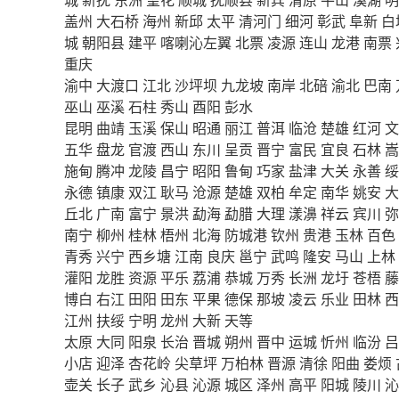
盖州
大石桥
海州
新邱
太平
清河门
细河
彰武
阜新
白
城
朝阳县
建平
喀喇沁左翼
北票
凌源
连山
龙港
南票
重庆
渝中
大渡口
江北
沙坪坝
九龙坡
南岸
北碚
渝北
巴南
巫山
巫溪
石柱
秀山
酉阳
彭水
昆明
曲靖
玉溪
保山
昭通
丽江
普洱
临沧
楚雄
红河
文
五华
盘龙
官渡
西山
东川
呈贡
晋宁
富民
宜良
石林
嵩
施甸
腾冲
龙陵
昌宁
昭阳
鲁甸
巧家
盐津
大关
永善
绥
永德
镇康
双江
耿马
沧源
楚雄
双柏
牟定
南华
姚安
大
丘北
广南
富宁
景洪
勐海
勐腊
大理
漾濞
祥云
宾川
弥
南宁
柳州
桂林
梧州
北海
防城港
钦州
贵港
玉林
百色
青秀
兴宁
西乡塘
江南
良庆
邕宁
武鸣
隆安
马山
上林
灌阳
龙胜
资源
平乐
荔浦
恭城
万秀
长洲
龙圩
苍梧
藤
博白
右江
田阳
田东
平果
德保
那坡
凌云
乐业
田林
西
江州
扶绥
宁明
龙州
大新
天等
太原
大同
阳泉
长治
晋城
朔州
晋中
运城
忻州
临汾
吕
小店
迎泽
杏花岭
尖草坪
万柏林
晋源
清徐
阳曲
娄烦
壶关
长子
武乡
沁县
沁源
城区
泽州
高平
阳城
陵川
沁