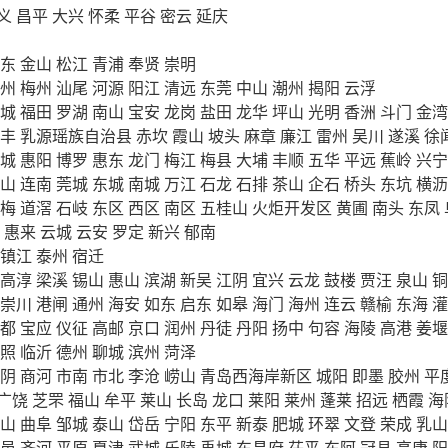
义
昌平
大兴
怀柔
平谷
密云
延庆
东
金山
松江
青浦
奉贤
崇明
州
梅州
汕尾
河源
阳江
清远
东莞
中山
潮州
揭阳
云浮
城
福田
罗湖
南山
宝安
龙岗
盐田
龙华
坪山
光明
香洲
斗门
金湾
丰
乳源瑶族自治县
赤坎
霞山
坡头
麻章
廉江
雷州
吴川
遂溪
徐
城
惠阳
博罗
惠东
龙门
梅江
梅县
大埔
丰顺
五华
平远
蕉岭
兴宁
山
连南
莞城
东城
南城
万江
石龙
石排
茶山
企石
桥头
东坑
横沥
梅
道滘
石岐
东区
西区
南区
五桂山
火炬开发区
黄圃
南头
东凤
惠来
云城
云安
罗定
新兴
郁南
镇江
泰州
宿迁
高淳
梁溪
锡山
惠山
滨湖
新吴
江阴
宜兴
云龙
鼓楼
贾汪
泉山
铜
崇川
港闸
通州
海安
如东
启东
如皋
海门
海州
连云
赣榆
东海
灌
都
宝应
仪征
高邮
京口
润州
丹徒
丹阳
扬中
句容
海陵
高港
姜堰
照
临沂
德州
聊城
滨州
菏泽
阴
商河
市南
市北
李沧
崂山
青岛西海岸新区
城阳
即墨
胶州
平
广饶
芝罘
福山
牟平
莱山
长岛
龙口
莱阳
莱州
蓬莱
招远
栖霞
海
山
曲阜
邹城
泰山
岱岳
宁阳
东平
新泰
肥城
环翠
文登
荣成
乳山
邑
齐河
平原
夏津
武城
乐陵
禹城
东昌府
茌平
东阿
冠县
高唐
阳