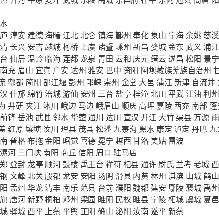
水
庐
淳安
建德
海曙
江北
北仑
镇海
鄞州
奉化
象山
宁海
余姚
慈溪
清
长兴
安吉
越城
柯桥
上虞
诸暨
嵊州
新昌
婺城
金东
武义
浦江
台
仙居
温岭
临海
莲都
龙泉
青田
云和
庆元
缙云
遂昌
松阳
景宁
南充
眉山
宜宾
广安
达州
雅安
巴中
资阳
阿坝藏族羌族自治州
流
郫都
简阳
都江堰
彭州
邛崃
崇州
金堂
大邑
蒲江
新津
自流井
汉
什邡
绵竹
涪城
游仙
安州
三台
盐亭
梓潼
北川
平武
江油
利州
为
井研
夹江
沐川
峨边
马边
峨眉山
顺庆
高坪
嘉陵
西充
南部
蓬
前锋
岳池
武胜
邻水
华蓥
通川
达川
宣汉
开江
大竹
渠县
万源
雨
盖
红原
壤塘
汶川
理县
茂县
松潘
九寨沟
黑水
康定
泸定
丹巴
九
南
普格
布拖
金阳
昭觉
喜德
冕宁
越西
甘洛
美姑
雷波
漯河
三门峡
南阳
商丘
信阳
周口
驻马店
郑
登封
龙亭
顺河
鼓楼
禹王台
祥符
杞县
通许
尉氏
兰考
老城
西
钢
文峰
北关
殷都
龙安
安阳
汤阴
滑县
内黄
林州
淇滨
山城
鹤山
阳
孟州
华龙
清丰
南乐
范县
台前
濮阳
魏都
建安
鄢陵
襄城
禹州
旗
唐河
新野
桐柏
邓州
梁园
睢阳
民权
睢县
宁陵
柘城
虞城
夏邑
城
驿城
西平
上蔡
平舆
正阳
确山
泌阳
汝南
遂平
新蔡