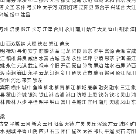
塔
文圣
宏伟
弓长岭
太子河
辽阳灯塔
辽阳县
双台子
兴隆台
大洼
兴城
绥中
建昌
万州
涪陵
黔江
长寿
江津
合川
永川
南川
綦江
大足
璧山
铜梁
潼
山
西双版纳
大理
德宏
怒江
迪庆
明
禄劝
寻甸
安宁
麒麟
沾益
马龙
陆良
师宗
罗平
富源
会泽
宣威
江
镇雄
彝良
威信
水富
古城
玉龙
永胜
华坪
宁蒗
思茅
宁洱
墨江
姚
永仁
元谋
武定
禄丰
个旧
开远
蒙自
弥勒
屏边
建水
石屏
泸西
渡
南涧
巍山
永平
云龙
洱源
剑川
鹤庆
芒市
瑞丽
梁河
盈江
陇川
贺州
河池
来宾
崇左
宾阳
横州
城中
鱼峰
柳北
柳南
柳江
柳城
鹿寨
融安
融水
三江
象
县
蒙山
海城
银海
铁山港
合浦
港口
防城
上思
钦南
钦北
灵山
浦
林
隆林
八步
平桂
昭平
钟山
富川
金城江
宜州
南丹
天峨
凤山
东
梁
古交
平城
云冈
新荣
云州
阳高
天镇
广灵
灵丘
浑源
左云
城区
矿
水
朔城
平鲁
山阴
应县
右玉
怀仁
榆次
太谷
祁县
平遥
灵石
寿阳