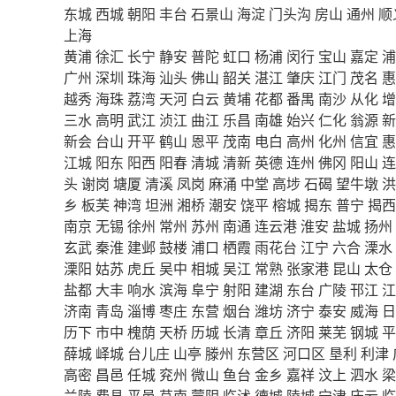
东城
西城
朝阳
丰台
石景山
海淀
门头沟
房山
通州
顺
上海
黄浦
徐汇
长宁
静安
普陀
虹口
杨浦
闵行
宝山
嘉定
浦
广州
深圳
珠海
汕头
佛山
韶关
湛江
肇庆
江门
茂名
惠
越秀
海珠
荔湾
天河
白云
黄埔
花都
番禺
南沙
从化
增
三水
高明
武江
浈江
曲江
乐昌
南雄
始兴
仁化
翁源
新
新会
台山
开平
鹤山
恩平
茂南
电白
高州
化州
信宜
惠
江城
阳东
阳西
阳春
清城
清新
英德
连州
佛冈
阳山
连
头
谢岗
塘厦
清溪
凤岗
麻涌
中堂
高埗
石碣
望牛墩
洪
乡
板芙
神湾
坦洲
湘桥
潮安
饶平
榕城
揭东
普宁
揭西
南京
无锡
徐州
常州
苏州
南通
连云港
淮安
盐城
扬州
玄武
秦淮
建邺
鼓楼
浦口
栖霞
雨花台
江宁
六合
溧水
溧阳
姑苏
虎丘
吴中
相城
吴江
常熟
张家港
昆山
太仓
盐都
大丰
响水
滨海
阜宁
射阳
建湖
东台
广陵
邗江
江
济南
青岛
淄博
枣庄
东营
烟台
潍坊
济宁
泰安
威海
日
历下
市中
槐荫
天桥
历城
长清
章丘
济阳
莱芜
钢城
平
薛城
峄城
台儿庄
山亭
滕州
东营区
河口区
垦利
利津
高密
昌邑
任城
兖州
微山
鱼台
金乡
嘉祥
汶上
泗水
梁
兰陵
费县
平邑
莒南
蒙阴
临沭
德城
陵城
宁津
庆云
临