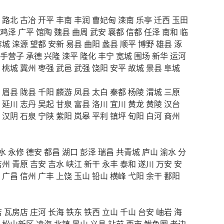
路北
古冶
开平
丰南
丰润
曹妃甸
滦南
乐亭
迁西
玉田
鸡泽
广平
馆陶
魏县
曲周
武安
襄都
信都
任泽
南和
临
容城
涞源
望都
安新
易县
曲阳
蠡县
顺平
博野
雄县
涿
手营子
承德
兴隆
滦平
隆化
丰宁
宽城
围场
新华
运河
桃城
冀州
枣强
武邑
武强
饶阳
安平
故城
景县
阜城
眉县
陇县
千阳
麟游
凤县
太白
秦都
杨陵
渭城
三原
延川
志丹
吴起
甘泉
富县
洛川
宜川
黄龙
黄陵
汉台
汉阴
石泉
宁陕
紫阳
岚皋
平利
镇坪
旬阳
白河
商州
水
永修
德安
都昌
湖口
彭泽
瑞昌
共青城
庐山
渝水
分
吉州
青原
吉安
吉水
峡江
新干
永丰
泰和
遂川
万安
安
广昌
信州
广丰
上饶
玉山
铅山
横峰
弋阳
余干
鄱阳
店
瓦房店
庄河
长海
铁东
铁西
立山
千山
台安
岫岩
海
松山新区
凌海
北镇
黑山
义县
站前
西市
鲅鱼圈
老边