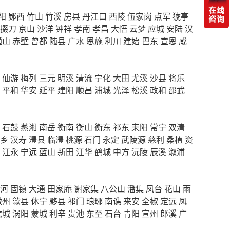
阳
郧西
竹山
竹溪
房县
丹江口
西陵
伍家岗
点军
猇亭
掇刀
京山
沙洋
钟祥
孝南
孝昌
大悟
云梦
应城
安陆
汉
通山
赤壁
曾都
随县
广水
恩施
利川
建始
巴东
宣恩
咸
仙游
梅列
三元
明溪
清流
宁化
大田
尤溪
沙县
将乐
平和
华安
延平
建阳
顺昌
浦城
光泽
松溪
政和
邵武
石鼓
蒸湘
南岳
衡南
衡山
衡东
祁东
耒阳
常宁
双清
乡
汉寿
澧县
临澧
桃源
石门
永定
武陵源
慈利
桑植
资
江永
宁远
蓝山
新田
江华
鹤城
中方
沅陵
辰溪
溆浦
河
固镇
大通
田家庵
谢家集
八公山
潘集
凤台
花山
雨
徽州
歙县
休宁
黟县
祁门
琅琊
南谯
来安
全椒
定远
凤
谯城
涡阳
蒙城
利辛
贵池
东至
石台
青阳
宣州
郎溪
广