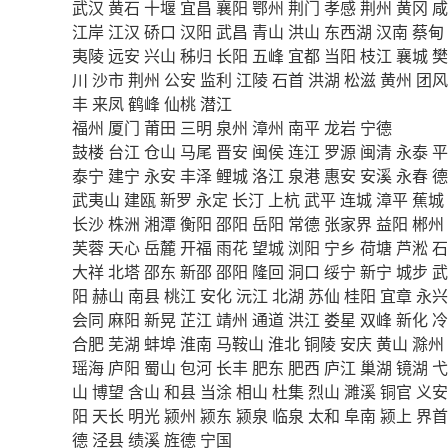
武汉
黄石
十堰
宜昌
襄阳
鄂州
荆门
孝感
荆州
黄冈
咸
江岸
江汉
硚口
汉阳
武昌
青山
洪山
东西湖
汉南
蔡甸
夷陵
远安
兴山
秭归
长阳
五峰
宜都
当阳
枝江
襄城
樊
川
沙市
荆州
公安
监利
江陵
石首
洪湖
松滋
黄州
团风
丰
来凤
鹤峰
仙桃
潜江
福州
厦门
莆田
三明
泉州
漳州
南平
龙岩
宁德
鼓楼
台江
仓山
马尾
晋安
闽侯
连江
罗源
闽清
永泰
平
泰宁
建宁
永安
丰泽
鲤城
洛江
泉港
惠安
安溪
永春
德
武夷山
建瓯
新罗
永定
长汀
上杭
武平
连城
漳平
蕉城
长沙
株洲
湘潭
衡阳
邵阳
岳阳
常德
张家界
益阳
郴州
芙蓉
天心
岳麓
开福
雨花
望城
浏阳
宁乡
荷塘
芦淞
石
大祥
北塔
邵东
新邵
邵阳
隆回
洞口
绥宁
新宁
城步
武
阳
赫山
南县
桃江
安化
沅江
北湖
苏仙
桂阳
宜章
永兴
会同
麻阳
新晃
芷江
靖州
通道
洪江
娄星
双峰
新化
冷
合肥
芜湖
蚌埠
淮南
马鞍山
淮北
铜陵
安庆
黄山
滁州
瑶海
庐阳
蜀山
包河
长丰
肥东
肥西
庐江
巢湖
镜湖
弋
山
博望
含山
和县
当涂
相山
杜集
烈山
濉溪
铜官
义安
阳
天长
明光
颍州
颍东
颍泉
临泉
太和
阜南
颍上
界首
德
泾县
绩溪
旌德
宁国