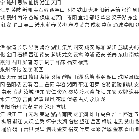
宁
随州
恩施
仙桃
潜江
天门
江夏
黄陂
新洲
黄石港
西塞山
下陆
铁山
大冶
阳新
茅箭
张湾
郧
城
襄州
南漳
谷城
保康
老河口
枣阳
宜城
鄂城
华容
梁子湖
东宝
红安
罗田
英山
浠水
蕲春
黄梅
麻城
武穴
咸安
嘉鱼
通城
崇阳
潭
福清
长乐
思明
海沧
湖里
集美
同安
翔安
城厢
涵江
荔城
秀屿
化
金门
石狮
晋江
南安
芗城
龙文
云霄
漳浦
诏安
长泰
东山
南靖
霞浦
古田
屏南
寿宁
周宁
柘荣
福安
福鼎
永州
怀化
娄底
湘西
峰
天元
渌口
攸县
茶陵
炎陵
醴陵
雨湖
岳塘
湘乡
韶山
珠晖
雁峰
冈
岳阳楼
云溪
君山
岳阳
华容
湘阴
平江
汨罗
临湘
武陵
鼎城
安
嘉禾
临武
汝城
桂东
安仁
资兴
零陵
冷水滩
祁阳
东安
双牌
道县
水江
涟源
吉首
泸溪
凤凰
花垣
保靖
古丈
永顺
龙山
阜阳
宿州
六安
亳州
池州
宣城
江
鸠江
三山
无为
芜湖
繁昌
南陵
龙子湖
蚌山
禹会
淮上
怀远
五
枞阳
迎江
大观
宜秀
怀宁
太湖
宿松
望江
岳西
桐城
屯溪
黄山
埇桥
砀山
萧县
灵璧
泗县
金安
裕安
叶集
霍邱
舒城
金寨
霍山