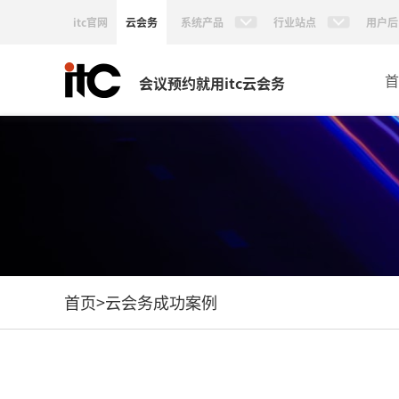
itc官网
云会务
系统产品
行业站点
用户后
首
会议预约就用itc云会务
首页
>
云会务成功案例