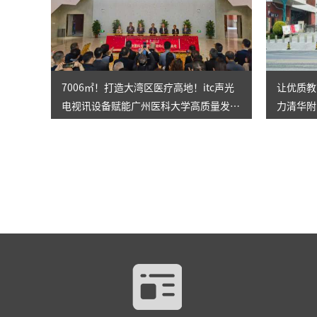
7006㎡！打造大湾区医疗高地！itc声光
让优质教
电视讯设备赋能广州医科大学高质量发
力清华附
展！