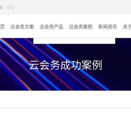
台
页
云会务方案
云会务产品
云会务案例
新闻资讯
关
多媒体信息发布系统
会议室
云会务成功案例
AI智慧展厅系统
教室
AI百城视界系统
客房
AI智慧排队叫号管理软件
其它
AI云会务管理系统
营销乾坤袋