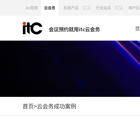
itc官网
云会务
系统产品
行业站点
用户后
首
会议预约就用itc云会务
首页
>
云会务成功案例