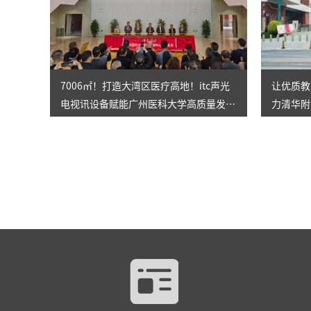
7006㎡！打造大湾区医疗高地！itc声光
让优质教
电视讯设备赋能广州医科大学高质量发
力清华附
展！