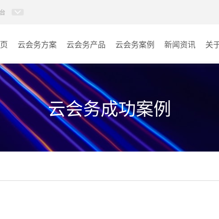
台
页
云会务方案
云会务产品
云会务案例
新闻资讯
关
多媒体信息发布系统
会议室
AI智慧展厅系统
教室
云会务成功案例
AI百城视界系统
客房
AI智慧排队叫号管理软件
其它
AI云会务管理系统
营销乾坤袋