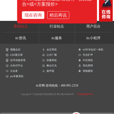
合>或<方案报价>
现在咨询
稍后再说
系统站点
行业站点
用户后台
itc资讯
itc服务
itc小程序
视频会议
会议系统
itcHUB会议一体机
LED显示屏
公共广播
专业扩声
信号传输管理
录播系统
中控系统
分布式平台
舞台灯光
亮化照明
云会务
扬声器
智能建筑
pis车载系统
itc官网
咨询热线：400-991-2218
Copyright © 广东保伦电子股份有限公司
粤ICP备16106620号
产品参数解释声明