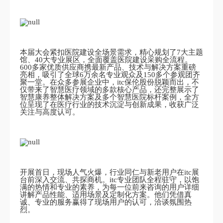
本届大会紧扣医院建设全场景需求，精心规划了7大主题
馆、40大专业展区，全面覆盖医院建设采购全流程。
600多家优质供应商携最新产品、技术与解决方案重磅
亮相，吸引了全球6万余名专业观众及150多个参观团齐
聚一堂。在众多参展企业中，itc保伦股份脱颖而出，不
仅带来了智慧医疗领域的多款核心产品，还完整展示了
智慧康养整体解决方案及多个智慧医院标杆案例，全方
位呈现了在医疗行业的技术沉淀与创新成果，收获广泛
关注与高度认可。
开展首日，现场人气火爆，行业同仁与新老用户在itc展
台前深入交流、共探商机。itc专业团队全程驻守，以饱
满的热情和专业的素养，为每一位前来咨询的用户详细
讲解产品性能、适用场景及定制化方案。他们凭借真
诚、专业的服务赢得了现场用户的认可，洽谈氛围热
烈。