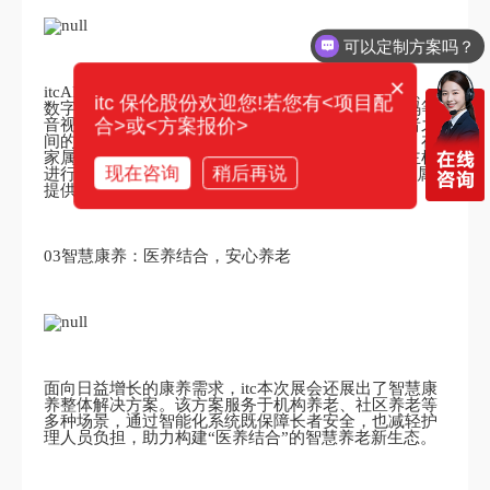
可以定制方案吗？
你们电话多少？
×
itcAI智慧ICU探视系统支持采用DSP自适应回音消除、
itc 保伦股份欢迎您!若您有<项目配
数字动态降噪、自动增益控制、双向高清视频编解码等
合>或<方案报价>
音视频处理技术，实现双向高清通话，让家属与患者之
间的沟通更自然、真实。系统还具备远程监护功能，在
家属和患者进行视频通话时，医护人员可通过医护主机
现在咨询
稍后再说
进行实时查看，确保ICU患者病情稳定并为患者及家属
提供及时的帮助。
03智慧康养：医养结合，安心养老
面向日益增长的康养需求，itc本次展会还展出了智慧康
养整体解决方案。该方案服务于机构养老、社区养老等
多种场景，通过智能化系统既保障长者安全，也减轻护
理人员负担，助力构建“医养结合”的智慧养老新生态。