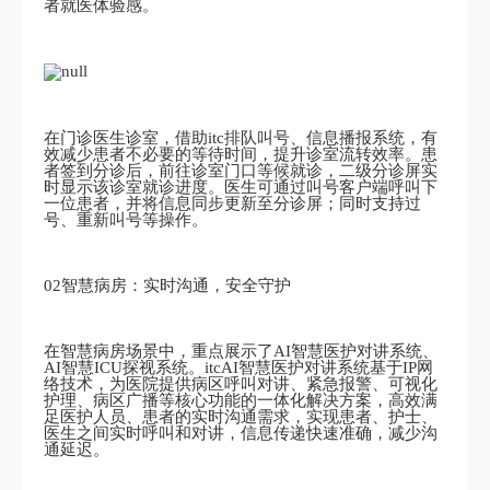
者就医体验感。
在门诊医生诊室，借助itc排队叫号、信息播报系统，有
效减少患者不必要的等待时间，提升诊室流转效率。患
者签到分诊后，前往诊室门口等候就诊，二级分诊屏实
时显示该诊室就诊进度。医生可通过叫号客户端呼叫下
一位患者，并将信息同步更新至分诊屏；同时支持过
号、重新叫号等操作。
02智慧病房：实时沟通，安全守护
在智慧病房场景中，重点展示了AI智慧医护对讲系统、
AI智慧ICU探视系统。itcAI智慧医护对讲系统基于IP网
络技术，为医院提供病区呼叫对讲、紧急报警、可视化
护理、病区广播等核心功能的一体化解决方案，高效满
足医护人员、患者的实时沟通需求，实现患者、护士、
医生之间实时呼叫和对讲，信息传递快速准确，减少沟
通延迟。