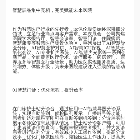
智慧展品集中亮相，完美赋能未来医院
作为智慧医疗行业的先行者，itc保伦股份始终深耕细分
领域，立足行业痛点与客户需求。本次展会，公司聚焦
医院学术报告厅、智慧会诊室、智慧门诊、住院病房、
智慧康养等智慧医疗场景体验区，重磅展出了AI智慧导
医分诊、AI智慧医护对讲、AI智慧ICU探视、AI智慧无
纸化会议、AI专业扩声系统、AI智慧声光影等一系列创
新产品，全面覆盖医疗学术、诊疗服务、病房管理、康
养服务等智慧医疗全场景，助力医院实现服务提质、运
维增效、体验升级，为未来医院建设注入强劲的智慧动
能。
01智慧门诊：优化流程，提升效率
在门诊护士站分诊台，通过应用itcAI智慧导医分诊系
统，实现自助签到、候检队列展示、广播叫号等功能。
患者到达对应科室即可在自助签到机签到；分诊屏实时
展示各诊室信息及排队情况；护士站分诊客户端，可用
于患者就诊信息查询，提醒未报到患者报到，并为复诊
患者进行队列分诊，有效减少人工操作依赖，提高分诊
效率，优化门诊就医秩序，减轻医生工作压力，提高患