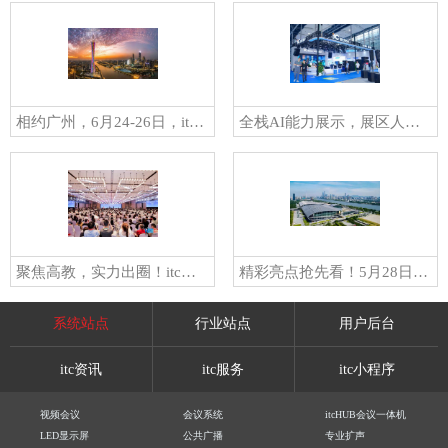
相约广州，6月24-26日，itc邀您共赴粤港澳大湾区智慧交通科技创新大会暨成果展！
全栈AI能力展示，展区人气爆棚！itc保伦股份精彩亮相第24届广州国际专业灯光、音响展览会
聚焦高教，实力出圈！itc保伦股份精彩亮相第64届高等教育博览会！
精彩亮点抢先看！5月28日-31日，itc邀您共赴2026年广州国际专业灯光、音响展览会
系统站点
行业站点
用户后台
itc资讯
itc服务
itc小程序
视频会议
会议系统
itcHUB会议一体机
LED显示屏
公共广播
专业扩声