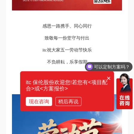
感恩一路携手、同心同行
致敬每一份坚守与付出
itc祝大家五一劳动节快乐
不负耕耘，乐享假期
可以定制方案吗？
万事顺遂，喜乐安康
×
itc 保伦股份欢迎您!若您有<项目配
合>或<方案报价>
现在咨询
稍后再说