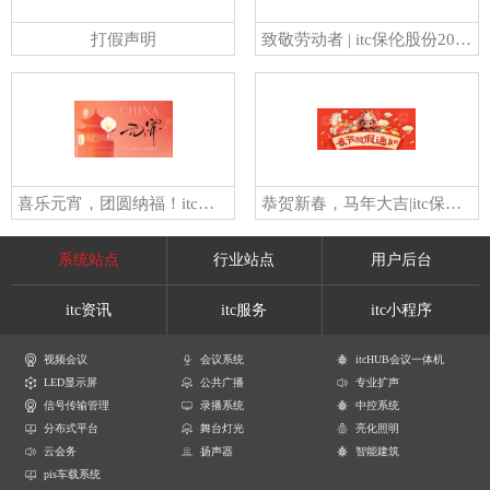
打假声明
致敬劳动者 | itc保伦股份2026年五一劳动节放假安排，请查收！
喜乐元宵，团圆纳福！itc保伦股份祝大家元宵节快乐！
恭贺新春，马年大吉|itc保伦股份2026年春节放假通知
系统站点
行业站点
用户后台
itc资讯
itc服务
itc小程序
视频会议
会议系统
itcHUB会议一体机
LED显示屏
公共广播
专业扩声
信号传输管理
录播系统
中控系统
分布式平台
舞台灯光
亮化照明
云会务
扬声器
智能建筑
pis车载系统