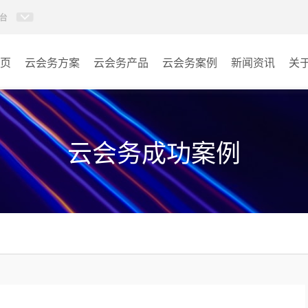
台
页
云会务方案
云会务产品
云会务案例
新闻资讯
关
多媒体信息发布系统
会议室
AI智慧展厅系统
教室
云会务成功案例
AI百城视界系统
客房
AI智慧排队叫号管理软件
其它
AI云会务管理系统
营销乾坤袋