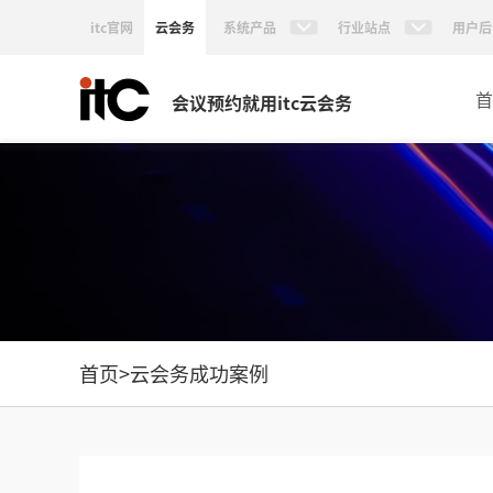
itc官网
云会务
系统产品
行业站点
用户后
首
会议预约就用itc云会务
首页
>
云会务成功案例