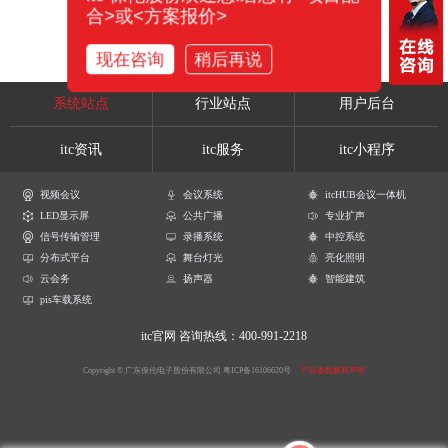
合>或<方案报价>
现在咨询
稍后再说
系统站点
行业站点
用户后台
itc资讯
itc服务
itc小程序
视频会议
会议系统
itcHUB会议一体机
LED显示屏
公共广播
专业扩声
信号传输管理
录播系统
中控系统
分布式平台
舞台灯光
亮化照明
云会务
扬声器
智能建筑
pis车载系统
itc官网
咨询热线：400-991-2218
Copyright © 广东保伦电子股份有限公司
粤ICP备16106620号
产品参数解释声明