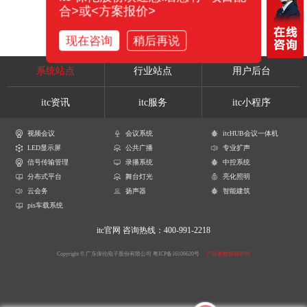
合>或<方案报价>
现在咨询
稍后再说
系统站点
行业站点
用户后台
itc资讯
itc服务
itc小程序
视频会议
会议系统
itcHUB会议一体机
LED显示屏
公共广播
专业扩声
信号传输管理
录播系统
中控系统
分布式平台
舞台灯光
亮化照明
云会务
扬声器
智能建筑
pis车载系统
itc官网
咨询热线：400-991-2218
Copyright © 广东保伦电子股份有限公司
粤ICP备16106620号
产品参数解释声明