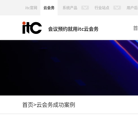
itc官网
云会务
系统产品
行业站点
用户后
首
会议预约就用itc云会务
首页
>
云会务成功案例