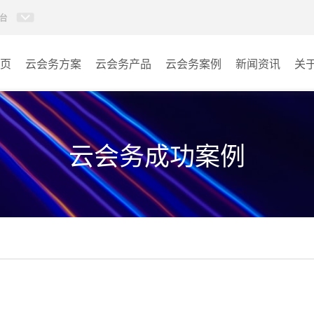
台
页
云会务方案
云会务产品
云会务案例
新闻资讯
关
多媒体信息发布系统
会议室
AI智慧展厅系统
教室
云会务成功案例
AI百城视界系统
客房
AI智慧排队叫号管理软件
其它
AI云会务管理系统
营销乾坤袋