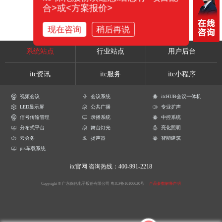
合>或<方案报价>
现在咨询
稍后再说
系统站点
行业站点
用户后台
itc资讯
itc服务
itc小程序
视频会议
会议系统
itcHUB会议一体机
LED显示屏
公共广播
专业扩声
信号传输管理
录播系统
中控系统
分布式平台
舞台灯光
亮化照明
云会务
扬声器
智能建筑
pis车载系统
itc官网
咨询热线：400-991-2218
Copyright © 广东保伦电子股份有限公司
粤ICP备16106620号
产品参数解释声明