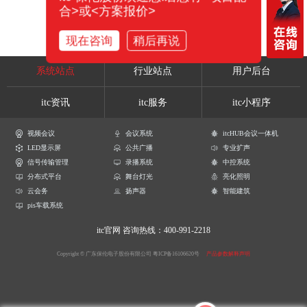
合>或<方案报价>
现在咨询
稍后再说
系统站点
行业站点
用户后台
itc资讯
itc服务
itc小程序
视频会议
会议系统
itcHUB会议一体机
LED显示屏
公共广播
专业扩声
信号传输管理
录播系统
中控系统
分布式平台
舞台灯光
亮化照明
云会务
扬声器
智能建筑
pis车载系统
itc官网
咨询热线：400-991-2218
Copyright © 广东保伦电子股份有限公司
粤ICP备16106620号
产品参数解释声明