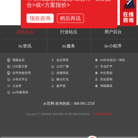
合>或<方案报价>
现在咨询
稍后再说
系统站点
行业站点
用户后台
itc资讯
itc服务
itc小程序
视频会议
会议系统
itcHUB会议一体机
LED显示屏
公共广播
专业扩声
信号传输管理
录播系统
中控系统
分布式平台
舞台灯光
亮化照明
云会务
扬声器
智能建筑
pis车载系统
itc官网
咨询热线：400-991-2218
Copyright © 广东保伦电子股份有限公司
粤ICP备16106620号
产品参数解释声明