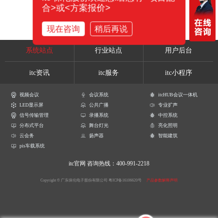
合>或<方案报价>
现在咨询
稍后再说
系统站点
行业站点
用户后台
itc资讯
itc服务
itc小程序
视频会议
会议系统
itcHUB会议一体机
LED显示屏
公共广播
专业扩声
信号传输管理
录播系统
中控系统
分布式平台
舞台灯光
亮化照明
云会务
扬声器
智能建筑
pis车载系统
itc官网
咨询热线：400-991-2218
Copyright © 广东保伦电子股份有限公司
粤ICP备16106620号
产品参数解释声明