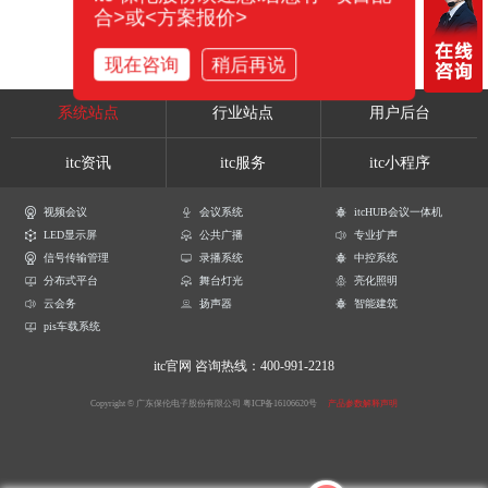
合>或<方案报价>
现在咨询
稍后再说
系统站点
行业站点
用户后台
itc资讯
itc服务
itc小程序
视频会议
会议系统
itcHUB会议一体机
LED显示屏
公共广播
专业扩声
信号传输管理
录播系统
中控系统
分布式平台
舞台灯光
亮化照明
云会务
扬声器
智能建筑
pis车载系统
itc官网
咨询热线：400-991-2218
Copyright © 广东保伦电子股份有限公司
粤ICP备16106620号
产品参数解释声明