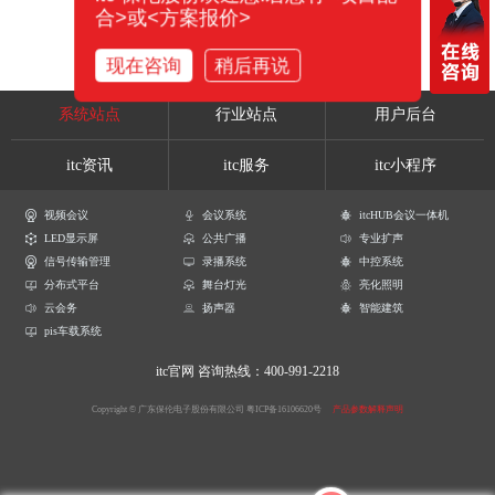
合>或<方案报价>
现在咨询
稍后再说
系统站点
行业站点
用户后台
itc资讯
itc服务
itc小程序
视频会议
会议系统
itcHUB会议一体机
LED显示屏
公共广播
专业扩声
信号传输管理
录播系统
中控系统
分布式平台
舞台灯光
亮化照明
云会务
扬声器
智能建筑
pis车载系统
itc官网
咨询热线：400-991-2218
Copyright © 广东保伦电子股份有限公司
粤ICP备16106620号
产品参数解释声明