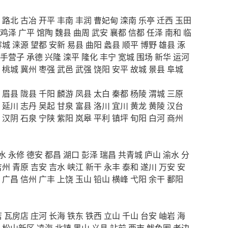
路北
古冶
开平
丰南
丰润
曹妃甸
滦南
乐亭
迁西
玉田
鸡泽
广平
馆陶
魏县
曲周
武安
襄都
信都
任泽
南和
临
容城
涞源
望都
安新
易县
曲阳
蠡县
顺平
博野
雄县
涿
手营子
承德
兴隆
滦平
隆化
丰宁
宽城
围场
新华
运河
桃城
冀州
枣强
武邑
武强
饶阳
安平
故城
景县
阜城
眉县
陇县
千阳
麟游
凤县
太白
秦都
杨陵
渭城
三原
延川
志丹
吴起
甘泉
富县
洛川
宜川
黄龙
黄陵
汉台
汉阴
石泉
宁陕
紫阳
岚皋
平利
镇坪
旬阳
白河
商州
水
永修
德安
都昌
湖口
彭泽
瑞昌
共青城
庐山
渝水
分
吉州
青原
吉安
吉水
峡江
新干
永丰
泰和
遂川
万安
安
广昌
信州
广丰
上饶
玉山
铅山
横峰
弋阳
余干
鄱阳
店
瓦房店
庄河
长海
铁东
铁西
立山
千山
台安
岫岩
海
松山新区
凌海
北镇
黑山
义县
站前
西市
鲅鱼圈
老边