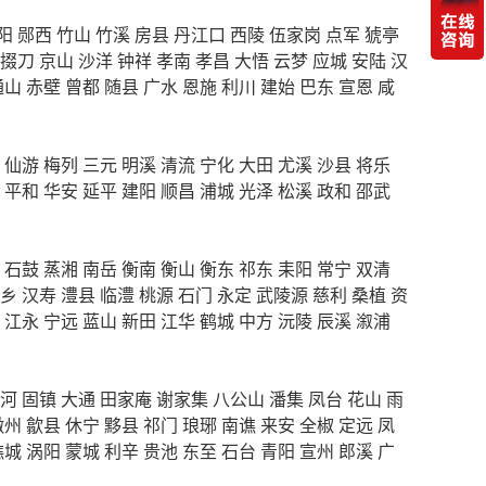
阳
郧西
竹山
竹溪
房县
丹江口
西陵
伍家岗
点军
猇亭
掇刀
京山
沙洋
钟祥
孝南
孝昌
大悟
云梦
应城
安陆
汉
通山
赤壁
曾都
随县
广水
恩施
利川
建始
巴东
宣恩
咸
仙游
梅列
三元
明溪
清流
宁化
大田
尤溪
沙县
将乐
平和
华安
延平
建阳
顺昌
浦城
光泽
松溪
政和
邵武
石鼓
蒸湘
南岳
衡南
衡山
衡东
祁东
耒阳
常宁
双清
乡
汉寿
澧县
临澧
桃源
石门
永定
武陵源
慈利
桑植
资
江永
宁远
蓝山
新田
江华
鹤城
中方
沅陵
辰溪
溆浦
河
固镇
大通
田家庵
谢家集
八公山
潘集
凤台
花山
雨
徽州
歙县
休宁
黟县
祁门
琅琊
南谯
来安
全椒
定远
凤
谯城
涡阳
蒙城
利辛
贵池
东至
石台
青阳
宣州
郎溪
广