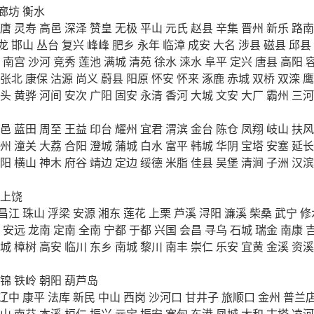
廊坊
衡水
唐
灵寿
高邑
深泽
赞皇
无极
平山
元氏
赵县
辛集
晋州
新乐
路南
龙
邯山
丛台
复兴
峰峰
肥乡
永年
临漳
成安
大名
涉县
磁县
邱县
南宫
沙河
竞秀
莲池
满城
清苑
徐水
涞水
阜平
定兴
唐县
高阳
张北
康保
沽源
尚义
蔚县
阳原
怀安
怀来
涿鹿
赤城
双桥
双滦
鹰
头
黄骅
河间
安次
广阳
固安
永清
香河
大城
文安
大厂
霸州
三河
邑
蓝田
周至
王益
印台
耀州
宜君
渭滨
金台
陈仓
凤翔
岐山
扶风
州
潼关
大荔
合阳
澄城
蒲城
白水
富平
韩城
华阴
宝塔
安塞
延长
阳
横山
神木
府谷
靖边
定边
绥德
米脂
佳县
吴堡
清涧
子洲
汉滨
上饶
昌江
珠山
浮梁
安源
湘东
莲花
上栗
芦溪
浔阳
濂溪
柴桑
武宁
修
安远
龙南
定南
全南
宁都
于都
兴国
会昌
寻乌
石城
瑞金
南康
城
樟树
高安
临川
东乡
南城
黎川
南丰
崇仁
乐安
宜黄
金溪
资溪
锦
铁岭
朝阳
葫芦岛
辽中
康平
法库
新民
中山
西岗
沙河口
甘井子
旅顺口
金州
普兰
山
南芬
本溪
桓仁
振兴
元宝
振安
宽甸
东港
凤城
太和
古塔
凌河