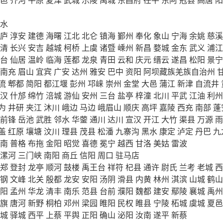
水
庐
淳安
建德
海曙
江北
北仑
镇海
鄞州
奉化
象山
宁海
余姚
慈溪
清
长兴
安吉
越城
柯桥
上虞
诸暨
嵊州
新昌
婺城
金东
武义
浦江
台
仙居
温岭
临海
莲都
龙泉
青田
云和
庆元
缙云
遂昌
松阳
景宁
南充
眉山
宜宾
广安
达州
雅安
巴中
资阳
阿坝藏族羌族自治州
流
郫都
简阳
都江堰
彭州
邛崃
崇州
金堂
大邑
蒲江
新津
自流井
汉
什邡
绵竹
涪城
游仙
安州
三台
盐亭
梓潼
北川
平武
江油
利州
为
井研
夹江
沐川
峨边
马边
峨眉山
顺庆
高坪
嘉陵
西充
南部
蓬
前锋
岳池
武胜
邻水
华蓥
通川
达川
宣汉
开江
大竹
渠县
万源
雨
盖
红原
壤塘
汶川
理县
茂县
松潘
九寨沟
黑水
康定
泸定
丹巴
九
南
普格
布拖
金阳
昭觉
喜德
冕宁
越西
甘洛
美姑
雷波
漯河
三门峡
南阳
商丘
信阳
周口
驻马店
郑
登封
龙亭
顺河
鼓楼
禹王台
祥符
杞县
通许
尉氏
兰考
老城
西
钢
文峰
北关
殷都
龙安
安阳
汤阴
滑县
内黄
林州
淇滨
山城
鹤山
阳
孟州
华龙
清丰
南乐
范县
台前
濮阳
魏都
建安
鄢陵
襄城
禹州
旗
唐河
新野
桐柏
邓州
梁园
睢阳
民权
睢县
宁陵
柘城
虞城
夏邑
城
驿城
西平
上蔡
平舆
正阳
确山
泌阳
汝南
遂平
新蔡