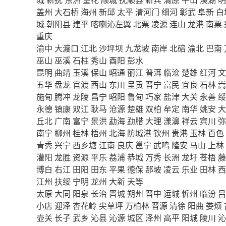
盖州
大石桥
海州
新邱
太平
清河门
细河
彰武
阜新
白
城
朝阳县
建平
喀喇沁左翼
北票
凌源
连山
龙港
南票
重庆
渝中
大渡口
江北
沙坪坝
九龙坡
南岸
北碚
渝北
巴南
巫山
巫溪
石柱
秀山
酉阳
彭水
昆明
曲靖
玉溪
保山
昭通
丽江
普洱
临沧
楚雄
红河
文
五华
盘龙
官渡
西山
东川
呈贡
晋宁
富民
宜良
石林
嵩
施甸
腾冲
龙陵
昌宁
昭阳
鲁甸
巧家
盐津
大关
永善
绥
永德
镇康
双江
耿马
沧源
楚雄
双柏
牟定
南华
姚安
大
丘北
广南
富宁
景洪
勐海
勐腊
大理
漾濞
祥云
宾川
弥
南宁
柳州
桂林
梧州
北海
防城港
钦州
贵港
玉林
百色
青秀
兴宁
西乡塘
江南
良庆
邕宁
武鸣
隆安
马山
上林
灌阳
龙胜
资源
平乐
荔浦
恭城
万秀
长洲
龙圩
苍梧
藤
博白
右江
田阳
田东
平果
德保
那坡
凌云
乐业
田林
西
江州
扶绥
宁明
龙州
大新
天等
太原
大同
阳泉
长治
晋城
朔州
晋中
运城
忻州
临汾
吕
小店
迎泽
杏花岭
尖草坪
万柏林
晋源
清徐
阳曲
娄烦
壶关
长子
武乡
沁县
沁源
城区
泽州
高平
阳城
陵川
沁