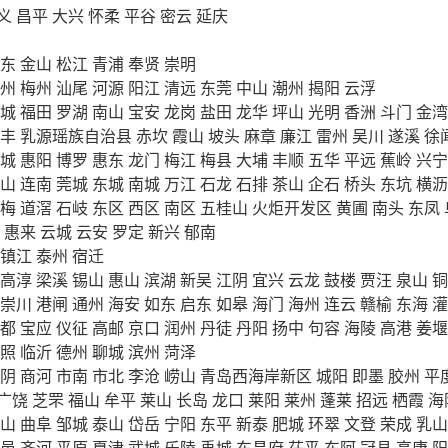
义
昌平
大兴
怀柔
平谷
密云
延庆
东
金山
松江
青浦
奉贤
崇明
州
梅州
汕尾
河源
阳江
清远
东莞
中山
潮州
揭阳
云浮
城
福田
罗湖
南山
宝安
龙岗
盐田
龙华
坪山
光明
香洲
斗门
金湾
丰
乳源瑶族自治县
赤坎
霞山
坡头
麻章
廉江
雷州
吴川
遂溪
徐
城
惠阳
博罗
惠东
龙门
梅江
梅县
大埔
丰顺
五华
平远
蕉岭
兴宁
山
连南
莞城
东城
南城
万江
石龙
石排
茶山
企石
桥头
东坑
横沥
梅
道滘
石岐
东区
西区
南区
五桂山
火炬开发区
黄圃
南头
东凤
惠来
云城
云安
罗定
新兴
郁南
镇江
泰州
宿迁
高淳
梁溪
锡山
惠山
滨湖
新吴
江阴
宜兴
云龙
鼓楼
贾汪
泉山
铜
崇川
港闸
通州
海安
如东
启东
如皋
海门
海州
连云
赣榆
东海
灌
都
宝应
仪征
高邮
京口
润州
丹徒
丹阳
扬中
句容
海陵
高港
姜堰
照
临沂
德州
聊城
滨州
菏泽
阴
商河
市南
市北
李沧
崂山
青岛西海岸新区
城阳
即墨
胶州
平
广饶
芝罘
福山
牟平
莱山
长岛
龙口
莱阳
莱州
蓬莱
招远
栖霞
海
山
曲阜
邹城
泰山
岱岳
宁阳
东平
新泰
肥城
环翠
文登
荣成
乳山
邑
齐河
平原
夏津
武城
乐陵
禹城
东昌府
茌平
东阿
冠县
高唐
阳