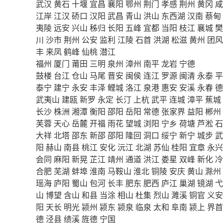
武汉
黄石
十堰
宜昌
襄阳
鄂州
荆门
孝感
荆州
黄冈
咸
江岸
江汉
硚口
汉阳
武昌
青山
洪山
东西湖
汉南
蔡甸
夷陵
远安
兴山
秭归
长阳
五峰
宜都
当阳
枝江
襄城
樊
川
沙市
荆州
公安
监利
江陵
石首
洪湖
松滋
黄州
团风
丰
来凤
鹤峰
仙桃
潜江
福州
厦门
莆田
三明
泉州
漳州
南平
龙岩
宁德
鼓楼
台江
仓山
马尾
晋安
闽侯
连江
罗源
闽清
永泰
平
泰宁
建宁
永安
丰泽
鲤城
洛江
泉港
惠安
安溪
永春
德
武夷山
建瓯
新罗
永定
长汀
上杭
武平
连城
漳平
蕉城
长沙
株洲
湘潭
衡阳
邵阳
岳阳
常德
张家界
益阳
郴州
芙蓉
天心
岳麓
开福
雨花
望城
浏阳
宁乡
荷塘
芦淞
石
大祥
北塔
邵东
新邵
邵阳
隆回
洞口
绥宁
新宁
城步
武
阳
赫山
南县
桃江
安化
沅江
北湖
苏仙
桂阳
宜章
永兴
会同
麻阳
新晃
芷江
靖州
通道
洪江
娄星
双峰
新化
冷
合肥
芜湖
蚌埠
淮南
马鞍山
淮北
铜陵
安庆
黄山
滁州
瑶海
庐阳
蜀山
包河
长丰
肥东
肥西
庐江
巢湖
镜湖
弋
山
博望
含山
和县
当涂
相山
杜集
烈山
濉溪
铜官
义安
阳
天长
明光
颍州
颍东
颍泉
临泉
太和
阜南
颍上
界首
德
泾县
绩溪
旌德
宁国