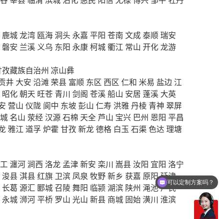
鹿城
龙湾
瓯海
洞头
永嘉
平阳
苍南
文成
泰顺
瑞安
磐安
兰溪
义乌
东阳
永康
柯城
衢江
常山
开化
龙游
甘孜藏族自治州
凉山彝
贡井
大安
沿滩
荣县
富顺
东区
西区
仁和
米易
盐边
江
昭化
朝天
旺苍
青川
剑阁
苍溪
船山
安居
蓬溪
大英
安
营山
仪陇
阆中
东坡
彭山
仁寿
洪雅
丹棱
青神
翠屏
城
名山
荥经
汉源
石棉
天全
芦山
宝兴
巴州
恩阳
平昌
龙
雅江
道孚
炉霍
甘孜
新龙
德格
白玉
石渠
色达
理塘
工
瀍河
涧西
洛龙
孟津
新安
栾川
嵩县
汝阳
宜阳
洛宁
浚县
淇县
红旗
卫滨
凤泉
牧野
新乡
获嘉
原阳
延津
可以定制方案吗？
长葛
源汇
郾城
召陵
舞阳
临颍
湖滨
陕州
渑池
卢氏
你们电话多少
永城
浉河
平桥
罗山
光山
新县
商城
固始
潢川
淮滨