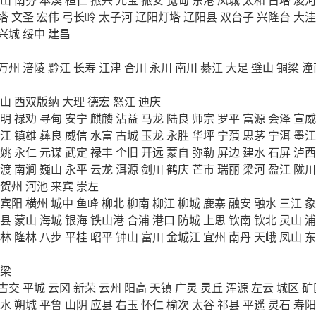
塔
文圣
宏伟
弓长岭
太子河
辽阳灯塔
辽阳县
双台子
兴隆台
大洼
兴城
绥中
建昌
万州
涪陵
黔江
长寿
江津
合川
永川
南川
綦江
大足
璧山
铜梁
潼
山
西双版纳
大理
德宏
怒江
迪庆
明
禄劝
寻甸
安宁
麒麟
沾益
马龙
陆良
师宗
罗平
富源
会泽
宣威
江
镇雄
彝良
威信
水富
古城
玉龙
永胜
华坪
宁蒗
思茅
宁洱
墨江
姚
永仁
元谋
武定
禄丰
个旧
开远
蒙自
弥勒
屏边
建水
石屏
泸西
渡
南涧
巍山
永平
云龙
洱源
剑川
鹤庆
芒市
瑞丽
梁河
盈江
陇川
贺州
河池
来宾
崇左
宾阳
横州
城中
鱼峰
柳北
柳南
柳江
柳城
鹿寨
融安
融水
三江
象
县
蒙山
海城
银海
铁山港
合浦
港口
防城
上思
钦南
钦北
灵山
浦
林
隆林
八步
平桂
昭平
钟山
富川
金城江
宜州
南丹
天峨
凤山
东
梁
古交
平城
云冈
新荣
云州
阳高
天镇
广灵
灵丘
浑源
左云
城区
矿
水
朔城
平鲁
山阴
应县
右玉
怀仁
榆次
太谷
祁县
平遥
灵石
寿阳