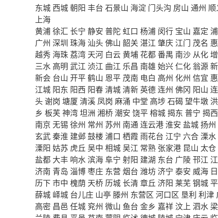
东城
西城
朝阳
丰台
石景山
海淀
门头沟
房山
通州
顺
上海
黄浦
徐汇
长宁
静安
普陀
虹口
杨浦
闵行
宝山
嘉定
浦
广州
深圳
珠海
汕头
佛山
韶关
湛江
肇庆
江门
茂名
惠
越秀
海珠
荔湾
天河
白云
黄埔
花都
番禺
南沙
从化
增
三水
高明
武江
浈江
曲江
乐昌
南雄
始兴
仁化
翁源
新
新会
台山
开平
鹤山
恩平
茂南
电白
高州
化州
信宜
惠
江城
阳东
阳西
阳春
清城
清新
英德
连州
佛冈
阳山
连
头
谢岗
塘厦
清溪
凤岗
麻涌
中堂
高埗
石碣
望牛墩
洪
乡
板芙
神湾
坦洲
湘桥
潮安
饶平
榕城
揭东
普宁
揭西
南京
无锡
徐州
常州
苏州
南通
连云港
淮安
盐城
扬州
玄武
秦淮
建邺
鼓楼
浦口
栖霞
雨花台
江宁
六合
溧水
溧阳
姑苏
虎丘
吴中
相城
吴江
常熟
张家港
昆山
太仓
盐都
大丰
响水
滨海
阜宁
射阳
建湖
东台
广陵
邗江
江
济南
青岛
淄博
枣庄
东营
烟台
潍坊
济宁
泰安
威海
日
历下
市中
槐荫
天桥
历城
长清
章丘
济阳
莱芜
钢城
平
薛城
峄城
台儿庄
山亭
滕州
东营区
河口区
垦利
利津
高密
昌邑
任城
兖州
微山
鱼台
金乡
嘉祥
汶上
泗水
梁
兰陵
费县
平邑
莒南
蒙阴
临沭
德城
陵城
宁津
庆云
临