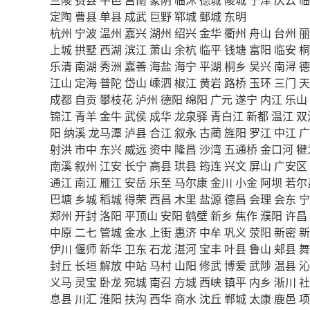
定陶
曹县
单县
成武
巨野
郓城
鄄城
东明
杭州
宁波
温州
嘉兴
湖州
绍兴
金华
衢州
舟山
台州
丽
上城
拱墅
西湖
滨江
萧山
余杭
临平
钱塘
富阳
临安
桐
乐清
南湖
秀洲
嘉善
海盐
海宁
平湖
桐乡
吴兴
南浔
德
江山
定海
普陀
岱山
嵊泗
椒江
黄岩
路桥
玉环
三门
天
成都
自贡
攀枝花
泸州
德阳
绵阳
广元
遂宁
内江
乐山
锦江
青羊
金牛
武侯
成华
龙泉驿
青白江
新都
温江
双
阳
纳溪
龙马潭
泸县
合江
叙永
古蔺
旌阳
罗江
中江
广
射洪
市中
东兴
威远
资中
隆昌
沙湾
五通桥
金口河
犍
南溪
叙州
江安
长宁
高县
珙县
筠连
兴文
屏山
广安区
通江
南江
雁江
安岳
乐至
马尔康
金川
小金
阿坝
若尔
巴塘
乡城
稻城
得荣
西昌
木里
盐源
德昌
会理
会东
宁
郑州
开封
洛阳
平顶山
安阳
鹤壁
新乡
焦作
濮阳
许昌
中原
二七
管城
金水
上街
惠济
中牟
巩义
荥阳
新密
新
伊川
偃师
新华
卫东
石龙
湛河
宝丰
叶县
鲁山
郏县
舞
封丘
长垣
解放
中站
马村
山阳
修武
博爱
武陟
温县
沁
义马
灵宝
卧龙
宛城
南召
方城
西峡
镇平
内乡
淅川
社
息县
川汇
淮阳
扶沟
西华
商水
沈丘
郸城
太康
鹿邑
项