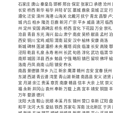
石家庄
唐山
秦皇岛
邯郸
邢台
保定
张家口
承德
沧州
长安
桥西
新华
裕华
井陉
矿区
藁城
鹿泉
栾城
正定
行
遵化
迁安
滦州
海港
山海关
北戴河
抚宁
青龙
昌黎
卢
城
内丘
柏乡
隆尧
巨鹿
新河
广宗
平乡
威县
清河
临西
州
定州
安国
高碑店
桥东
桥西
宣化
下花园
万全
崇礼
沧县
青县
东光
海兴
盐山
肃宁
南皮
吴桥
献县
孟村
泊
西安
铜川
宝鸡
咸阳
渭南
延安
汉中
榆林
安康
商洛
新城
碑林
莲湖
灞桥
未央
雁塔
阎良
临潼
长安
高陵
鄠
泾阳
乾县
礼泉
永寿
彬州
长武
旬邑
淳化
武功
临渭
华
南郑
城固
洋县
西乡
勉县
宁强
略阳
镇巴
留坝
佛坪
榆
洛南
丹凤
商南
山阳
镇安
柞水
南昌
景德镇
萍乡
九江
新余
鹰潭
赣州
吉安
宜春
抚州
东湖
西湖
青云谱
湾里
青山湖
新建
南昌县
安义
进贤
宜
月湖
余江
贵溪
章贡
南康
赣县
信丰
大余
上犹
崇义
福
永新
井冈山
袁州
奉新
万载
上高
宜丰
靖安
铜鼓
丰
万年
婺源
德兴
沈阳
大连
鞍山
抚顺
本溪
丹东
锦州
营口
阜新
辽阳
盘
和平
沈河
大东
皇姑
铁西
苏家屯
浑南
沈北新区
于洪
城
新抚
东洲
望花
顺城
抚顺县
新宾
清原
平山
溪湖
明