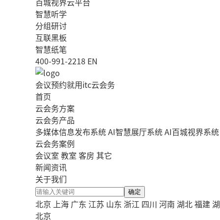
百城视界云平台
智慧听学
分组研讨
互联黑板
智慧纸笔
400-991-2218
EN
会议预约就用itc云会务
首页
云会务方案
云会务产品
多媒体信息发布系统
AI智慧展厅系统
AI百城视界系统
云会务案例
会议室
教室
客房
其它
新闻资讯
关于我们
确定
北京
上海
广东
江苏
山东
浙江
四川
河南
湖北
福建
湖
北京