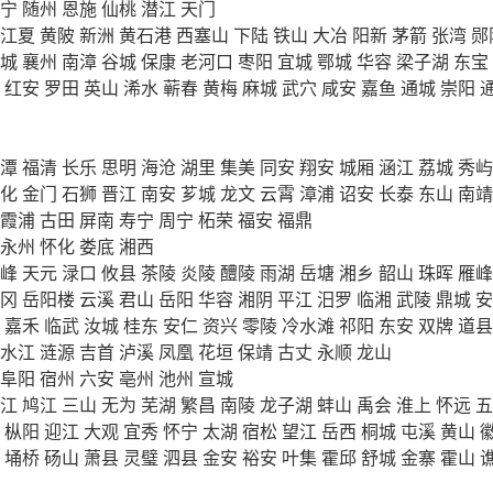
宁
随州
恩施
仙桃
潜江
天门
江夏
黄陂
新洲
黄石港
西塞山
下陆
铁山
大冶
阳新
茅箭
张湾
郧
城
襄州
南漳
谷城
保康
老河口
枣阳
宜城
鄂城
华容
梁子湖
东宝
红安
罗田
英山
浠水
蕲春
黄梅
麻城
武穴
咸安
嘉鱼
通城
崇阳
潭
福清
长乐
思明
海沧
湖里
集美
同安
翔安
城厢
涵江
荔城
秀屿
化
金门
石狮
晋江
南安
芗城
龙文
云霄
漳浦
诏安
长泰
东山
南靖
霞浦
古田
屏南
寿宁
周宁
柘荣
福安
福鼎
永州
怀化
娄底
湘西
峰
天元
渌口
攸县
茶陵
炎陵
醴陵
雨湖
岳塘
湘乡
韶山
珠晖
雁峰
冈
岳阳楼
云溪
君山
岳阳
华容
湘阴
平江
汨罗
临湘
武陵
鼎城
安
嘉禾
临武
汝城
桂东
安仁
资兴
零陵
冷水滩
祁阳
东安
双牌
道县
水江
涟源
吉首
泸溪
凤凰
花垣
保靖
古丈
永顺
龙山
阜阳
宿州
六安
亳州
池州
宣城
江
鸠江
三山
无为
芜湖
繁昌
南陵
龙子湖
蚌山
禹会
淮上
怀远
五
枞阳
迎江
大观
宜秀
怀宁
太湖
宿松
望江
岳西
桐城
屯溪
黄山
埇桥
砀山
萧县
灵璧
泗县
金安
裕安
叶集
霍邱
舒城
金寨
霍山