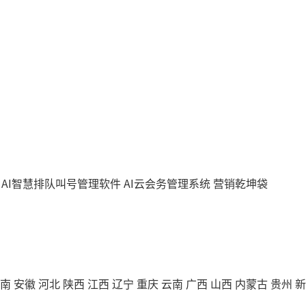
AI智慧排队叫号管理软件
AI云会务管理系统
营销乾坤袋
南
安徽
河北
陕西
江西
辽宁
重庆
云南
广西
山西
内蒙古
贵州
新