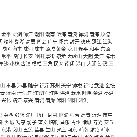
金平
龙湖
濠江
潮阳
潮南
澄海
南澳
禅城
南海
顺德
闻
端州
鼎湖
高要
四会
广宁
怀集
封开
德庆
蓬江
江海
城区
海丰
陆河
陆丰
源城
紫金
龙川
连平
和平
东源
常平
虎门
长安
沙田
厚街
寮步
大岭山
大朗
黄江
樟木
阜沙
小榄
古镇
横栏
三角
民众
南朗
港口
大涌
沙溪
三
山
丰县
沛县
睢宁
新沂
邳州
天宁
钟楼
新北
武进
金坛
云
灌南
清江浦
淮安区
淮阴
洪泽
涟水
盱眙
金湖
亭湖
兴化
靖江
泰兴
宿城
宿豫
沭阳
泗阳
泗洪
度
莱西
张店
淄川
博山
周村
临淄
桓台
高青
沂源
市中
阳
潍城
寒亭
坊子
奎文
临朐
昌乐
青州
诸城
寿光
安丘
东港
岚山
五莲
莒县
兰山
罗庄
河东
沂南
郯城
沂水
谷
莘县
临清
滨城
沾化
惠民
阳信
无棣
博兴
邹平
牡丹