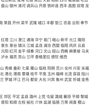
盘山
银州
清河
调兵山
开原
铁岭县
西丰
昌图
双塔
龙
南
荣昌
开州
梁平
武隆
城口
丰都
垫江
忠县
云阳
奉节
红塔
江川
澄江
通海
华宁
易门
峨山
新平
元江
隆阳
景东
景谷
镇沅
江城
孟连
澜沧
西盟
临翔
凤庆
云县
元阳
红河
金平
绿春
河口
文山
砚山
西畴
麻栗坡
马关
泸水
福贡
贡山
兰坪
香格里拉
德钦
维西
山
秀峰
叠彩
七星
雁山
临桂
阳朔
灵川
全州
兴安
永福
北
港北
港南
覃塘
桂平
平南
玉州
福绵
北流
容县
陆川
兰
罗城
环江
巴马
都安
大化
兴宾
象州
武宣
忻城
金秀
区
郊区
平定
盂县
潞州
上党
屯留
潞城
襄垣
平顺
黎城
昔阳
和顺
左权
榆社
介休
盐湖
临猗
万荣
闻喜
稷山