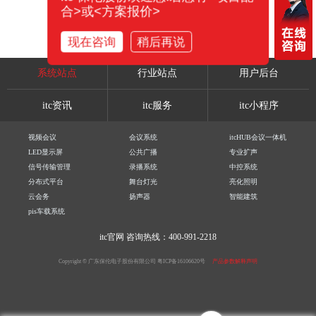
合>或<方案报价>
现在咨询
稍后再说
系统站点
行业站点
用户后台
itc资讯
itc服务
itc小程序
视频会议
会议系统
itcHUB会议一体机
LED显示屏
公共广播
专业扩声
信号传输管理
录播系统
中控系统
分布式平台
舞台灯光
亮化照明
云会务
扬声器
智能建筑
pis车载系统
itc官网
咨询热线：400-991-2218
Copyright © 广东保伦电子股份有限公司
粤ICP备16106620号
产品参数解释声明