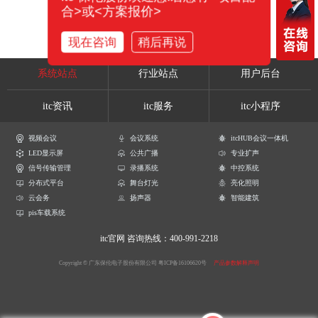
合>或<方案报价>
现在咨询
稍后再说
系统站点
行业站点
用户后台
itc资讯
itc服务
itc小程序
视频会议
会议系统
itcHUB会议一体机
LED显示屏
公共广播
专业扩声
信号传输管理
录播系统
中控系统
分布式平台
舞台灯光
亮化照明
云会务
扬声器
智能建筑
pis车载系统
itc官网
咨询热线：400-991-2218
Copyright © 广东保伦电子股份有限公司
粤ICP备16106620号
产品参数解释声明