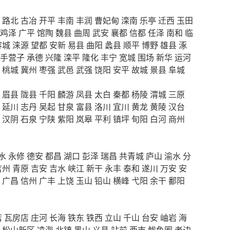
路北
古冶
开平
丰南
丰润
曹妃甸
滦南
乐亭
迁西
玉田
鸡泽
广平
馆陶
魏县
曲周
武安
襄都
信都
任泽
南和
临
容城
涞源
望都
安新
易县
曲阳
蠡县
顺平
博野
雄县
涿
手营子
承德
兴隆
滦平
隆化
丰宁
宽城
围场
新华
运河
桃城
冀州
枣强
武邑
武强
饶阳
安平
故城
景县
阜城
眉县
陇县
千阳
麟游
凤县
太白
秦都
杨陵
渭城
三原
延川
志丹
吴起
甘泉
富县
洛川
宜川
黄龙
黄陵
汉台
汉阴
石泉
宁陕
紫阳
岚皋
平利
镇坪
旬阳
白河
商州
水
永修
德安
都昌
湖口
彭泽
瑞昌
共青城
庐山
渝水
分
吉州
青原
吉安
吉水
峡江
新干
永丰
泰和
遂川
万安
安
广昌
信州
广丰
上饶
玉山
铅山
横峰
弋阳
余干
鄱阳
店
瓦房店
庄河
长海
铁东
铁西
立山
千山
台安
岫岩
海
松山新区
凌海
北镇
黑山
义县
站前
西市
鲅鱼圈
老边