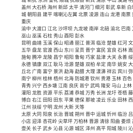
盖州
大石桥
海州
新邱
太平
清河门
细河
彰武
阜新
白
城
朝阳县
建平
喀喇沁左翼
北票
凌源
连山
龙港
南票
重庆
渝中
大渡口
江北
沙坪坝
九龙坡
南岸
北碚
渝北
巴南
巫山
巫溪
石柱
秀山
酉阳
彭水
昆明
曲靖
玉溪
保山
昭通
丽江
普洱
临沧
楚雄
红河
文
五华
盘龙
官渡
西山
东川
呈贡
晋宁
富民
宜良
石林
嵩
施甸
腾冲
龙陵
昌宁
昭阳
鲁甸
巧家
盐津
大关
永善
绥
永德
镇康
双江
耿马
沧源
楚雄
双柏
牟定
南华
姚安
大
丘北
广南
富宁
景洪
勐海
勐腊
大理
漾濞
祥云
宾川
弥
南宁
柳州
桂林
梧州
北海
防城港
钦州
贵港
玉林
百色
青秀
兴宁
西乡塘
江南
良庆
邕宁
武鸣
隆安
马山
上林
灌阳
龙胜
资源
平乐
荔浦
恭城
万秀
长洲
龙圩
苍梧
藤
博白
右江
田阳
田东
平果
德保
那坡
凌云
乐业
田林
西
江州
扶绥
宁明
龙州
大新
天等
太原
大同
阳泉
长治
晋城
朔州
晋中
运城
忻州
临汾
吕
小店
迎泽
杏花岭
尖草坪
万柏林
晋源
清徐
阳曲
娄烦
壶关
长子
武乡
沁县
沁源
城区
泽州
高平
阳城
陵川
沁