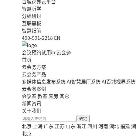
百城视界云平台
智慧听学
分组研讨
互联黑板
智慧纸笔
400-991-2218
EN
会议预约就用itc云会务
首页
云会务方案
云会务产品
多媒体信息发布系统
AI智慧展厅系统
AI百城视界系统
云会务案例
会议室
教室
客房
其它
新闻资讯
关于我们
确定
北京
上海
广东
江苏
山东
浙江
四川
河南
湖北
福建
湖
北京