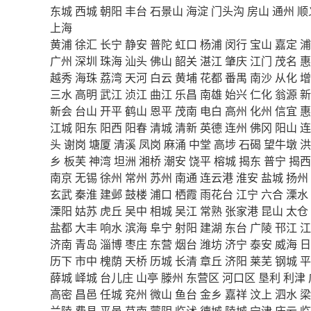
东城
西城
朝阳
丰台
石景山
海淀
门头沟
房山
通州
顺
上海
黄浦
徐汇
长宁
静安
普陀
虹口
杨浦
闵行
宝山
嘉定
浦
广州
深圳
珠海
汕头
佛山
韶关
湛江
肇庆
江门
茂名
惠
越秀
海珠
荔湾
天河
白云
黄埔
花都
番禺
南沙
从化
增
三水
高明
武江
浈江
曲江
乐昌
南雄
始兴
仁化
翁源
新
新会
台山
开平
鹤山
恩平
茂南
电白
高州
化州
信宜
惠
江城
阳东
阳西
阳春
清城
清新
英德
连州
佛冈
阳山
连
头
谢岗
塘厦
清溪
凤岗
麻涌
中堂
高埗
石碣
望牛墩
洪
乡
板芙
神湾
坦洲
湘桥
潮安
饶平
榕城
揭东
普宁
揭西
南京
无锡
徐州
常州
苏州
南通
连云港
淮安
盐城
扬州
玄武
秦淮
建邺
鼓楼
浦口
栖霞
雨花台
江宁
六合
溧水
溧阳
姑苏
虎丘
吴中
相城
吴江
常熟
张家港
昆山
太仓
盐都
大丰
响水
滨海
阜宁
射阳
建湖
东台
广陵
邗江
江
济南
青岛
淄博
枣庄
东营
烟台
潍坊
济宁
泰安
威海
日
历下
市中
槐荫
天桥
历城
长清
章丘
济阳
莱芜
钢城
平
薛城
峄城
台儿庄
山亭
滕州
东营区
河口区
垦利
利津
高密
昌邑
任城
兖州
微山
鱼台
金乡
嘉祥
汶上
泗水
梁
兰陵
费县
平邑
莒南
蒙阴
临沭
德城
陵城
宁津
庆云
临