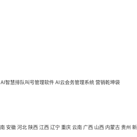
AI智慧排队叫号管理软件
AI云会务管理系统
营销乾坤袋
南
安徽
河北
陕西
江西
辽宁
重庆
云南
广西
山西
内蒙古
贵州
新