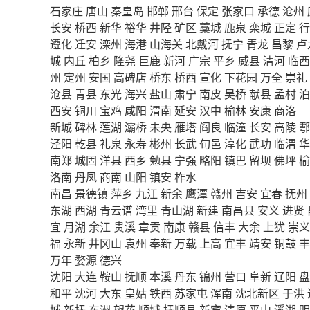
石家庄
唐山
秦皇岛
邯郸
邢台
保定
张家口
承德
沧州
长安
桥西
新华
裕华
井陉
矿区
藁城
鹿泉
栾城
正定
行
遵化
迁安
滦州
海港
山海关
北戴河
抚宁
青龙
昌黎
卢
城
内丘
柏乡
隆尧
巨鹿
新河
广宗
平乡
威县
清河
临西
州
定州
安国
高碑店
桥东
桥西
宣化
下花园
万全
崇礼
沧县
青县
东光
海兴
盐山
肃宁
南皮
吴桥
献县
孟村
泊
西安
铜川
宝鸡
咸阳
渭南
延安
汉中
榆林
安康
商洛
新城
碑林
莲湖
灞桥
未央
雁塔
阎良
临潼
长安
高陵
鄠
泾阳
乾县
礼泉
永寿
彬州
长武
旬邑
淳化
武功
临渭
华
南郑
城固
洋县
西乡
勉县
宁强
略阳
镇巴
留坝
佛坪
榆
洛南
丹凤
商南
山阳
镇安
柞水
南昌
景德镇
萍乡
九江
新余
鹰潭
赣州
吉安
宜春
抚州
东湖
西湖
青云谱
湾里
青山湖
新建
南昌县
安义
进贤
宜
月湖
余江
贵溪
章贡
南康
赣县
信丰
大余
上犹
崇义
福
永新
井冈山
袁州
奉新
万载
上高
宜丰
靖安
铜鼓
丰
万年
婺源
德兴
沈阳
大连
鞍山
抚顺
本溪
丹东
锦州
营口
阜新
辽阳
盘
和平
沈河
大东
皇姑
铁西
苏家屯
浑南
沈北新区
于洪
城
新抚
东洲
望花
顺城
抚顺县
新宾
清原
平山
溪湖
明