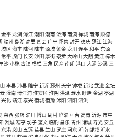
金平
龙湖
濠江
潮阳
潮南
澄海
南澳
禅城
南海
顺德
闻
端州
鼎湖
高要
四会
广宁
怀集
封开
德庆
蓬江
江海
城区
海丰
陆河
陆丰
源城
紫金
龙川
连平
和平
东源
常平
虎门
长安
沙田
厚街
寮步
大岭山
大朗
黄江
樟木
阜沙
小榄
古镇
横栏
三角
民众
南朗
港口
大涌
沙溪
三
山
丰县
沛县
睢宁
新沂
邳州
天宁
钟楼
新北
武进
金坛
云
灌南
清江浦
淮安区
淮阴
洪泽
涟水
盱眙
金湖
亭湖
兴化
靖江
泰兴
宿城
宿豫
沭阳
泗阳
泗洪
度
莱西
张店
淄川
博山
周村
临淄
桓台
高青
沂源
市中
阳
潍城
寒亭
坊子
奎文
临朐
昌乐
青州
诸城
寿光
安丘
东港
岚山
五莲
莒县
兰山
罗庄
河东
沂南
郯城
沂水
谷
莘县
临清
滨城
沾化
惠民
阳信
无棣
博兴
邹平
牡丹