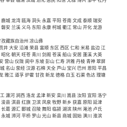
鹿城
龙湾
瓯海
洞头
永嘉
平阳
苍南
文成
泰顺
瑞安
磐安
兰溪
义乌
东阳
永康
柯城
衢江
常山
开化
龙游
甘孜藏族自治州
凉山彝
贡井
大安
沿滩
荣县
富顺
东区
西区
仁和
米易
盐边
江
昭化
朝天
旺苍
青川
剑阁
苍溪
船山
安居
蓬溪
大英
安
营山
仪陇
阆中
东坡
彭山
仁寿
洪雅
丹棱
青神
翠屏
城
名山
荥经
汉源
石棉
天全
芦山
宝兴
巴州
恩阳
平昌
龙
雅江
道孚
炉霍
甘孜
新龙
德格
白玉
石渠
色达
理塘
工
瀍河
涧西
洛龙
孟津
新安
栾川
嵩县
汝阳
宜阳
洛宁
浚县
淇县
红旗
卫滨
凤泉
牧野
新乡
获嘉
原阳
延津
长葛
源汇
郾城
召陵
舞阳
临颍
湖滨
陕州
渑池
卢氏
永城
浉河
平桥
罗山
光山
新县
商城
固始
潢川
淮滨