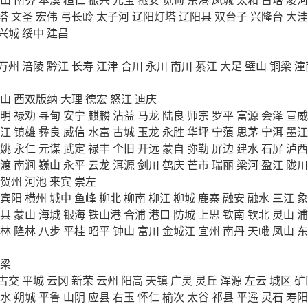
塔
文圣
宏伟
弓长岭
太子河
辽阳灯塔
辽阳县
双台子
兴隆台
大洼
兴城
绥中
建昌
万州
涪陵
黔江
长寿
江津
合川
永川
南川
綦江
大足
璧山
铜梁
潼
山
西双版纳
大理
德宏
怒江
迪庆
明
禄劝
寻甸
安宁
麒麟
沾益
马龙
陆良
师宗
罗平
富源
会泽
宣威
江
镇雄
彝良
威信
水富
古城
玉龙
永胜
华坪
宁蒗
思茅
宁洱
墨江
姚
永仁
元谋
武定
禄丰
个旧
开远
蒙自
弥勒
屏边
建水
石屏
泸西
渡
南涧
巍山
永平
云龙
洱源
剑川
鹤庆
芒市
瑞丽
梁河
盈江
陇川
贺州
河池
来宾
崇左
宾阳
横州
城中
鱼峰
柳北
柳南
柳江
柳城
鹿寨
融安
融水
三江
象
县
蒙山
海城
银海
铁山港
合浦
港口
防城
上思
钦南
钦北
灵山
浦
林
隆林
八步
平桂
昭平
钟山
富川
金城江
宜州
南丹
天峨
凤山
东
梁
古交
平城
云冈
新荣
云州
阳高
天镇
广灵
灵丘
浑源
左云
城区
矿
水
朔城
平鲁
山阴
应县
右玉
怀仁
榆次
太谷
祁县
平遥
灵石
寿阳