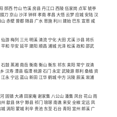
阳
郧西
竹山
竹溪
房县
丹江口
西陵
伍家岗
点军
猇亭
掇刀
京山
沙洋
钟祥
孝南
孝昌
大悟
云梦
应城
安陆
汉
通山
赤壁
曾都
随县
广水
恩施
利川
建始
巴东
宣恩
咸
仙游
梅列
三元
明溪
清流
宁化
大田
尤溪
沙县
将乐
平和
华安
延平
建阳
顺昌
浦城
光泽
松溪
政和
邵武
石鼓
蒸湘
南岳
衡南
衡山
衡东
祁东
耒阳
常宁
双清
乡
汉寿
澧县
临澧
桃源
石门
永定
武陵源
慈利
桑植
资
江永
宁远
蓝山
新田
江华
鹤城
中方
沅陵
辰溪
溆浦
河
固镇
大通
田家庵
谢家集
八公山
潘集
凤台
花山
雨
徽州
歙县
休宁
黟县
祁门
琅琊
南谯
来安
全椒
定远
凤
谯城
涡阳
蒙城
利辛
贵池
东至
石台
青阳
宣州
郎溪
广