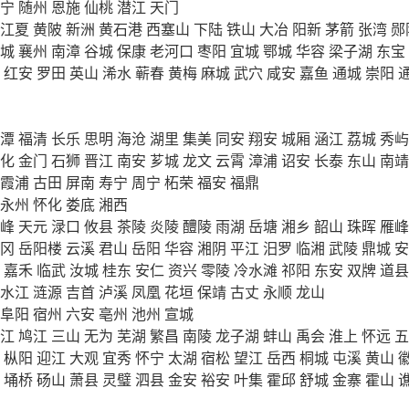
宁
随州
恩施
仙桃
潜江
天门
江夏
黄陂
新洲
黄石港
西塞山
下陆
铁山
大冶
阳新
茅箭
张湾
郧
城
襄州
南漳
谷城
保康
老河口
枣阳
宜城
鄂城
华容
梁子湖
东宝
红安
罗田
英山
浠水
蕲春
黄梅
麻城
武穴
咸安
嘉鱼
通城
崇阳
潭
福清
长乐
思明
海沧
湖里
集美
同安
翔安
城厢
涵江
荔城
秀屿
化
金门
石狮
晋江
南安
芗城
龙文
云霄
漳浦
诏安
长泰
东山
南靖
霞浦
古田
屏南
寿宁
周宁
柘荣
福安
福鼎
永州
怀化
娄底
湘西
峰
天元
渌口
攸县
茶陵
炎陵
醴陵
雨湖
岳塘
湘乡
韶山
珠晖
雁峰
冈
岳阳楼
云溪
君山
岳阳
华容
湘阴
平江
汨罗
临湘
武陵
鼎城
安
嘉禾
临武
汝城
桂东
安仁
资兴
零陵
冷水滩
祁阳
东安
双牌
道县
水江
涟源
吉首
泸溪
凤凰
花垣
保靖
古丈
永顺
龙山
阜阳
宿州
六安
亳州
池州
宣城
江
鸠江
三山
无为
芜湖
繁昌
南陵
龙子湖
蚌山
禹会
淮上
怀远
五
枞阳
迎江
大观
宜秀
怀宁
太湖
宿松
望江
岳西
桐城
屯溪
黄山
埇桥
砀山
萧县
灵璧
泗县
金安
裕安
叶集
霍邱
舒城
金寨
霍山