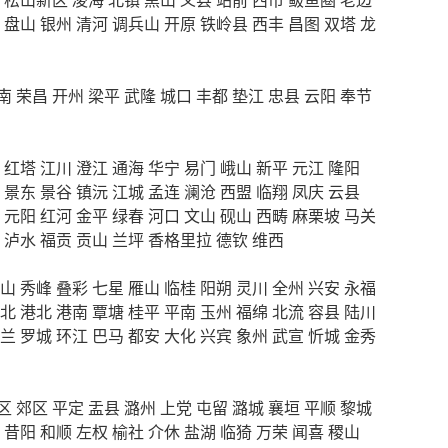
盘山
银州
清河
调兵山
开原
铁岭县
西丰
昌图
双塔
龙
南
荣昌
开州
梁平
武隆
城口
丰都
垫江
忠县
云阳
奉节
红塔
江川
澄江
通海
华宁
易门
峨山
新平
元江
隆阳
景东
景谷
镇沅
江城
孟连
澜沧
西盟
临翔
凤庆
云县
元阳
红河
金平
绿春
河口
文山
砚山
西畴
麻栗坡
马关
泸水
福贡
贡山
兰坪
香格里拉
德钦
维西
山
秀峰
叠彩
七星
雁山
临桂
阳朔
灵川
全州
兴安
永福
北
港北
港南
覃塘
桂平
平南
玉州
福绵
北流
容县
陆川
兰
罗城
环江
巴马
都安
大化
兴宾
象州
武宣
忻城
金秀
区
郊区
平定
盂县
潞州
上党
屯留
潞城
襄垣
平顺
黎城
昔阳
和顺
左权
榆社
介休
盐湖
临猗
万荣
闻喜
稷山