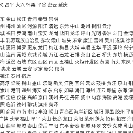
义
昌平
大兴
怀柔
平谷
密云
延庆
东
金山
松江
青浦
奉贤
崇明
州
梅州
汕尾
河源
阳江
清远
东莞
中山
潮州
揭阳
云浮
城
福田
罗湖
南山
宝安
龙岗
盐田
龙华
坪山
光明
香洲
斗门
金湾
丰
乳源瑶族自治县
赤坎
霞山
坡头
麻章
廉江
雷州
吴川
遂溪
徐
城
惠阳
博罗
惠东
龙门
梅江
梅县
大埔
丰顺
五华
平远
蕉岭
兴宁
山
连南
莞城
东城
南城
万江
石龙
石排
茶山
企石
桥头
东坑
横沥
梅
道滘
石岐
东区
西区
南区
五桂山
火炬开发区
黄圃
南头
东凤
惠来
云城
云安
罗定
新兴
郁南
镇江
泰州
宿迁
高淳
梁溪
锡山
惠山
滨湖
新吴
江阴
宜兴
云龙
鼓楼
贾汪
泉山
铜
崇川
港闸
通州
海安
如东
启东
如皋
海门
海州
连云
赣榆
东海
灌
都
宝应
仪征
高邮
京口
润州
丹徒
丹阳
扬中
句容
海陵
高港
姜堰
照
临沂
德州
聊城
滨州
菏泽
阴
商河
市南
市北
李沧
崂山
青岛西海岸新区
城阳
即墨
胶州
平
广饶
芝罘
福山
牟平
莱山
长岛
龙口
莱阳
莱州
蓬莱
招远
栖霞
海
山
曲阜
邹城
泰山
岱岳
宁阳
东平
新泰
肥城
环翠
文登
荣成
乳山
邑
齐河
平原
夏津
武城
乐陵
禹城
东昌府
茌平
东阿
冠县
高唐
阳