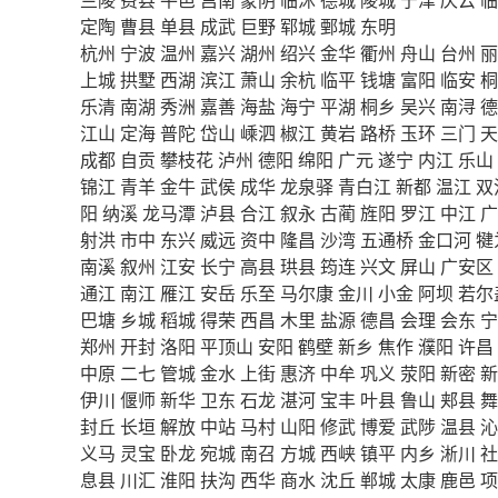
定陶
曹县
单县
成武
巨野
郓城
鄄城
东明
杭州
宁波
温州
嘉兴
湖州
绍兴
金华
衢州
舟山
台州
丽
上城
拱墅
西湖
滨江
萧山
余杭
临平
钱塘
富阳
临安
桐
乐清
南湖
秀洲
嘉善
海盐
海宁
平湖
桐乡
吴兴
南浔
德
江山
定海
普陀
岱山
嵊泗
椒江
黄岩
路桥
玉环
三门
天
成都
自贡
攀枝花
泸州
德阳
绵阳
广元
遂宁
内江
乐山
锦江
青羊
金牛
武侯
成华
龙泉驿
青白江
新都
温江
双
阳
纳溪
龙马潭
泸县
合江
叙永
古蔺
旌阳
罗江
中江
广
射洪
市中
东兴
威远
资中
隆昌
沙湾
五通桥
金口河
犍
南溪
叙州
江安
长宁
高县
珙县
筠连
兴文
屏山
广安区
通江
南江
雁江
安岳
乐至
马尔康
金川
小金
阿坝
若尔
巴塘
乡城
稻城
得荣
西昌
木里
盐源
德昌
会理
会东
宁
郑州
开封
洛阳
平顶山
安阳
鹤壁
新乡
焦作
濮阳
许昌
中原
二七
管城
金水
上街
惠济
中牟
巩义
荥阳
新密
新
伊川
偃师
新华
卫东
石龙
湛河
宝丰
叶县
鲁山
郏县
舞
封丘
长垣
解放
中站
马村
山阳
修武
博爱
武陟
温县
沁
义马
灵宝
卧龙
宛城
南召
方城
西峡
镇平
内乡
淅川
社
息县
川汇
淮阳
扶沟
西华
商水
沈丘
郸城
太康
鹿邑
项