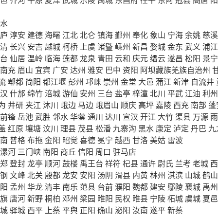
水
庐
淳安
建德
海曙
江北
北仑
镇海
鄞州
奉化
象山
宁海
余姚
慈溪
清
长兴
安吉
越城
柯桥
上虞
诸暨
嵊州
新昌
婺城
金东
武义
浦江
台
仙居
温岭
临海
莲都
龙泉
青田
云和
庆元
缙云
遂昌
松阳
景宁
南充
眉山
宜宾
广安
达州
雅安
巴中
资阳
阿坝藏族羌族自治州
流
郫都
简阳
都江堰
彭州
邛崃
崇州
金堂
大邑
蒲江
新津
自流井
汉
什邡
绵竹
涪城
游仙
安州
三台
盐亭
梓潼
北川
平武
江油
利州
为
井研
夹江
沐川
峨边
马边
峨眉山
顺庆
高坪
嘉陵
西充
南部
蓬
前锋
岳池
武胜
邻水
华蓥
通川
达川
宣汉
开江
大竹
渠县
万源
雨
盖
红原
壤塘
汶川
理县
茂县
松潘
九寨沟
黑水
康定
泸定
丹巴
九
南
普格
布拖
金阳
昭觉
喜德
冕宁
越西
甘洛
美姑
雷波
漯河
三门峡
南阳
商丘
信阳
周口
驻马店
郑
登封
龙亭
顺河
鼓楼
禹王台
祥符
杞县
通许
尉氏
兰考
老城
西
钢
文峰
北关
殷都
龙安
安阳
汤阴
滑县
内黄
林州
淇滨
山城
鹤山
阳
孟州
华龙
清丰
南乐
范县
台前
濮阳
魏都
建安
鄢陵
襄城
禹州
旗
唐河
新野
桐柏
邓州
梁园
睢阳
民权
睢县
宁陵
柘城
虞城
夏邑
城
驿城
西平
上蔡
平舆
正阳
确山
泌阳
汝南
遂平
新蔡