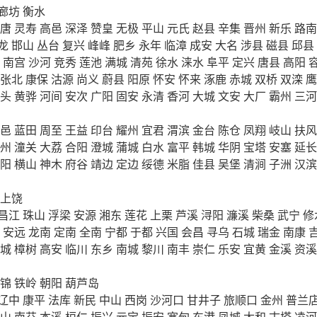
廊坊
衡水
唐
灵寿
高邑
深泽
赞皇
无极
平山
元氏
赵县
辛集
晋州
新乐
路南
龙
邯山
丛台
复兴
峰峰
肥乡
永年
临漳
成安
大名
涉县
磁县
邱县
南宫
沙河
竞秀
莲池
满城
清苑
徐水
涞水
阜平
定兴
唐县
高阳
张北
康保
沽源
尚义
蔚县
阳原
怀安
怀来
涿鹿
赤城
双桥
双滦
鹰
头
黄骅
河间
安次
广阳
固安
永清
香河
大城
文安
大厂
霸州
三河
邑
蓝田
周至
王益
印台
耀州
宜君
渭滨
金台
陈仓
凤翔
岐山
扶风
州
潼关
大荔
合阳
澄城
蒲城
白水
富平
韩城
华阴
宝塔
安塞
延长
阳
横山
神木
府谷
靖边
定边
绥德
米脂
佳县
吴堡
清涧
子洲
汉滨
上饶
昌江
珠山
浮梁
安源
湘东
莲花
上栗
芦溪
浔阳
濂溪
柴桑
武宁
修
安远
龙南
定南
全南
宁都
于都
兴国
会昌
寻乌
石城
瑞金
南康
城
樟树
高安
临川
东乡
南城
黎川
南丰
崇仁
乐安
宜黄
金溪
资溪
锦
铁岭
朝阳
葫芦岛
辽中
康平
法库
新民
中山
西岗
沙河口
甘井子
旅顺口
金州
普兰
山
南芬
本溪
桓仁
振兴
元宝
振安
宽甸
东港
凤城
太和
古塔
凌河