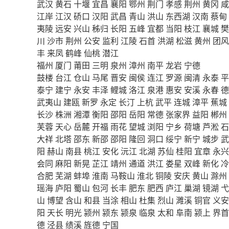
武汉
黄石
十堰
宜昌
襄阳
鄂州
荆门
孝感
荆州
黄冈
咸
江岸
江汉
硚口
汉阳
武昌
青山
洪山
东西湖
汉南
蔡甸
夷陵
远安
兴山
秭归
长阳
五峰
宜都
当阳
枝江
襄城
樊
川
沙市
荆州
公安
监利
江陵
石首
洪湖
松滋
黄州
团风
丰
来凤
鹤峰
仙桃
潜江
福州
厦门
莆田
三明
泉州
漳州
南平
龙岩
宁德
鼓楼
台江
仓山
马尾
晋安
闽侯
连江
罗源
闽清
永泰
平
泰宁
建宁
永安
丰泽
鲤城
洛江
泉港
惠安
安溪
永春
德
武夷山
建瓯
新罗
永定
长汀
上杭
武平
连城
漳平
蕉城
长沙
株洲
湘潭
衡阳
邵阳
岳阳
常德
张家界
益阳
郴州
芙蓉
天心
岳麓
开福
雨花
望城
浏阳
宁乡
荷塘
芦淞
石
大祥
北塔
邵东
新邵
邵阳
隆回
洞口
绥宁
新宁
城步
武
阳
赫山
南县
桃江
安化
沅江
北湖
苏仙
桂阳
宜章
永兴
会同
麻阳
新晃
芷江
靖州
通道
洪江
娄星
双峰
新化
冷
合肥
芜湖
蚌埠
淮南
马鞍山
淮北
铜陵
安庆
黄山
滁州
瑶海
庐阳
蜀山
包河
长丰
肥东
肥西
庐江
巢湖
镜湖
弋
山
博望
含山
和县
当涂
相山
杜集
烈山
濉溪
铜官
义安
阳
天长
明光
颍州
颍东
颍泉
临泉
太和
阜南
颍上
界首
德
泾县
绩溪
旌德
宁国