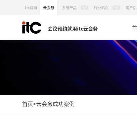
itc官网
云会务
系统产品
行业站点
用户后
首
会议预约就用itc云会务
首页
>
云会务成功案例