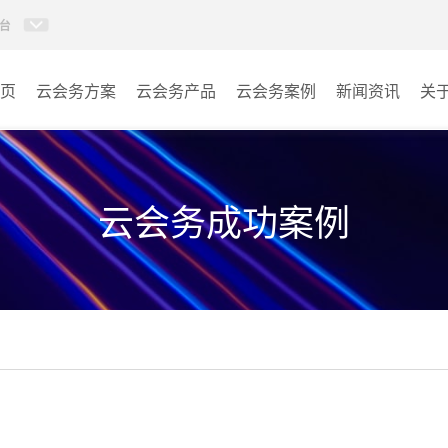
台
页
云会务方案
云会务产品
云会务案例
新闻资讯
关
多媒体信息发布系统
会议室
AI智慧展厅系统
教室
云会务成功案例
AI百城视界系统
客房
AI智慧排队叫号管理软件
其它
AI云会务管理系统
营销乾坤袋