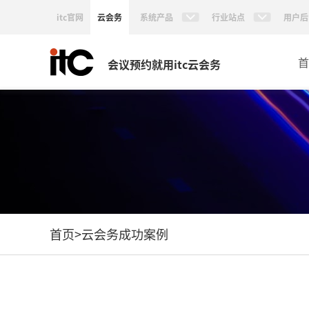
itc官网
云会务
系统产品
行业站点
用户后
首
会议预约就用itc云会务
首页
>
云会务成功案例