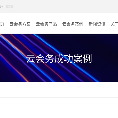
台
页
云会务方案
云会务产品
云会务案例
新闻资讯
关
多媒体信息发布系统
会议室
AI智慧展厅系统
教室
云会务成功案例
AI百城视界系统
客房
AI智慧排队叫号管理软件
其它
AI云会务管理系统
营销乾坤袋