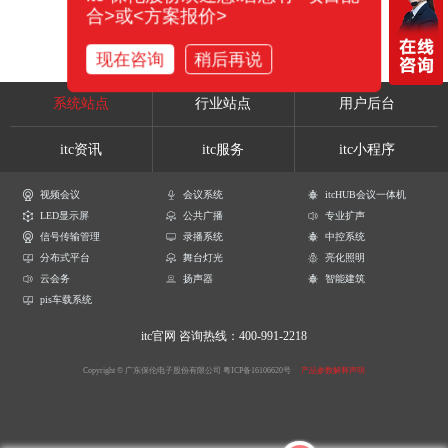
合>或<方案报价>
现在咨询
稍后再说
系统站点
行业站点
用户后台
itc资讯
itc服务
itc小程序
视频会议
会议系统
itcHUB会议一体机
LED显示屏
公共广播
专业扩声
信号传输管理
录播系统
中控系统
分布式平台
舞台灯光
亮化照明
云会务
扬声器
智能建筑
pis车载系统
itc官网
咨询热线：400-991-2218
Copyright © 广东保伦电子股份有限公司
粤ICP备16106620号
产品参数解释声明