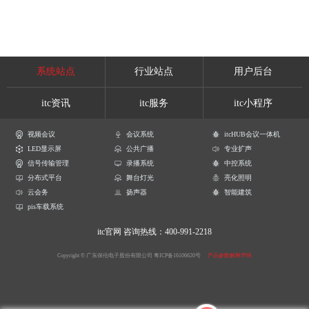
系统站点
行业站点
用户后台
itc资讯
itc服务
itc小程序
视频会议
会议系统
itcHUB会议一体机
LED显示屏
公共广播
专业扩声
信号传输管理
录播系统
中控系统
分布式平台
舞台灯光
亮化照明
云会务
扬声器
智能建筑
pis车载系统
itc官网
咨询热线：400-991-2218
Copyright © 广东保伦电子股份有限公司
粤ICP备16106620号
产品参数解释声明