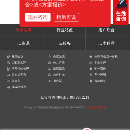
合>或<方案报价>
现在咨询
稍后再说
系统站点
行业站点
用户后台
itc资讯
itc服务
itc小程序
视频会议
会议系统
itcHUB会议一体机
LED显示屏
公共广播
专业扩声
信号传输管理
录播系统
中控系统
分布式平台
舞台灯光
亮化照明
云会务
扬声器
智能建筑
pis车载系统
itc官网
咨询热线：400-991-2218
Copyright © 广东保伦电子股份有限公司
粤ICP备16106620号
产品参数解释声明