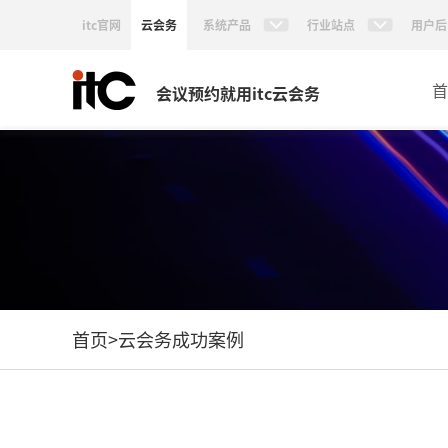
itc官网
云会务
系统产品
行业站点
用户后
首
会议预约就用itc云会务
首页
>
云会务成功案例