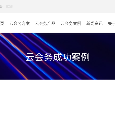
台
页
云会务方案
云会务产品
云会务案例
新闻资讯
关
多媒体信息发布系统
会议室
AI智慧展厅系统
教室
云会务成功案例
AI百城视界系统
客房
AI智慧排队叫号管理软件
其它
AI云会务管理系统
营销乾坤袋