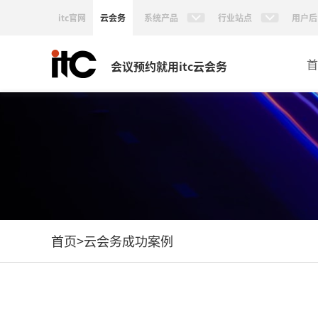
itc官网
云会务
系统产品
行业站点
用户后
首
会议预约就用itc云会务
首页
>
云会务成功案例