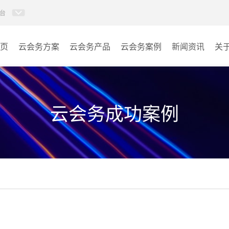
台
页
云会务方案
云会务产品
云会务案例
新闻资讯
关
多媒体信息发布系统
会议室
AI智慧展厅系统
教室
云会务成功案例
AI百城视界系统
客房
AI智慧排队叫号管理软件
其它
AI云会务管理系统
营销乾坤袋