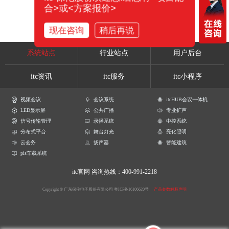
合>或<方案报价>
现在咨询
稍后再说
系统站点
行业站点
用户后台
itc资讯
itc服务
itc小程序
视频会议
会议系统
itcHUB会议一体机
LED显示屏
公共广播
专业扩声
信号传输管理
录播系统
中控系统
分布式平台
舞台灯光
亮化照明
云会务
扬声器
智能建筑
pis车载系统
itc官网
咨询热线：400-991-2218
Copyright © 广东保伦电子股份有限公司
粤ICP备16106620号
产品参数解释声明