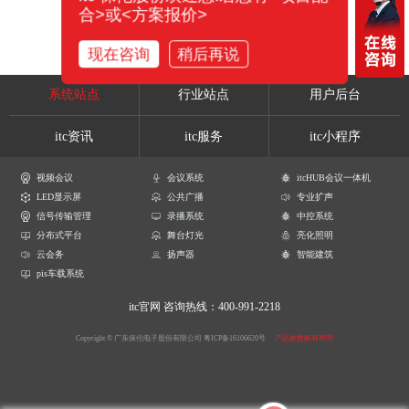
合>或<方案报价>
现在咨询
稍后再说
系统站点
行业站点
用户后台
itc资讯
itc服务
itc小程序
视频会议
会议系统
itcHUB会议一体机
LED显示屏
公共广播
专业扩声
信号传输管理
录播系统
中控系统
分布式平台
舞台灯光
亮化照明
云会务
扬声器
智能建筑
pis车载系统
itc官网
咨询热线：400-991-2218
Copyright © 广东保伦电子股份有限公司
粤ICP备16106620号
产品参数解释声明