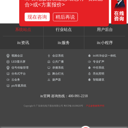
合>或<方案报价>
现在咨询
稍后再说
系统站点
行业站点
用户后台
itc资讯
itc服务
itc小程序
视频会议
会议系统
itcHUB会议一体机
LED显示屏
公共广播
专业扩声
信号传输管理
录播系统
中控系统
分布式平台
舞台灯光
亮化照明
云会务
扬声器
智能建筑
pis车载系统
itc官网
咨询热线：400-991-2218
Copyright © 广东保伦电子股份有限公司
粤ICP备16106620号
产品参数解释声明