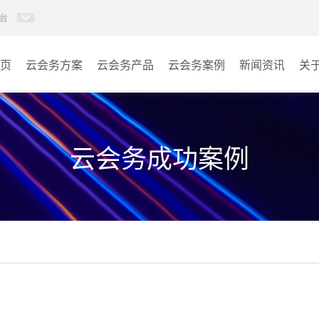
台
页
云会务方案
云会务产品
云会务案例
新闻资讯
关
多媒体信息发布系统
会议室
AI智慧展厅系统
教室
云会务成功案例
AI百城视界系统
客房
AI智慧排队叫号管理软件
其它
AI云会务管理系统
营销乾坤袋