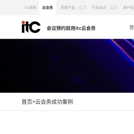
itc官网
云会务
系统产品
行业站点
用户后
首
会议预约就用itc云会务
首页
>
云会务成功案例