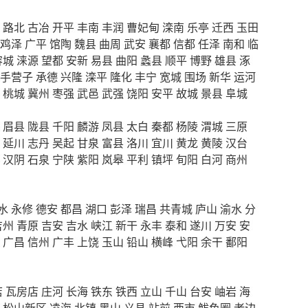
路北
古冶
开平
丰南
丰润
曹妃甸
滦南
乐亭
迁西
玉田
鸡泽
广平
馆陶
魏县
曲周
武安
襄都
信都
任泽
南和
临
容城
涞源
望都
安新
易县
曲阳
蠡县
顺平
博野
雄县
涿
手营子
承德
兴隆
滦平
隆化
丰宁
宽城
围场
新华
运河
桃城
冀州
枣强
武邑
武强
饶阳
安平
故城
景县
阜城
眉县
陇县
千阳
麟游
凤县
太白
秦都
杨陵
渭城
三原
延川
志丹
吴起
甘泉
富县
洛川
宜川
黄龙
黄陵
汉台
汉阴
石泉
宁陕
紫阳
岚皋
平利
镇坪
旬阳
白河
商州
水
永修
德安
都昌
湖口
彭泽
瑞昌
共青城
庐山
渝水
分
吉州
青原
吉安
吉水
峡江
新干
永丰
泰和
遂川
万安
安
广昌
信州
广丰
上饶
玉山
铅山
横峰
弋阳
余干
鄱阳
店
瓦房店
庄河
长海
铁东
铁西
立山
千山
台安
岫岩
海
松山新区
凌海
北镇
黑山
义县
站前
西市
鲅鱼圈
老边