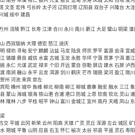
塔
文圣
宏伟
弓长岭
太子河
辽阳灯塔
辽阳县
双台子
兴隆台
大洼
兴城
绥中
建昌
万州
涪陵
黔江
长寿
江津
合川
永川
南川
綦江
大足
璧山
铜梁
潼
山
西双版纳
大理
德宏
怒江
迪庆
明
禄劝
寻甸
安宁
麒麟
沾益
马龙
陆良
师宗
罗平
富源
会泽
宣威
江
镇雄
彝良
威信
水富
古城
玉龙
永胜
华坪
宁蒗
思茅
宁洱
墨江
姚
永仁
元谋
武定
禄丰
个旧
开远
蒙自
弥勒
屏边
建水
石屏
泸西
渡
南涧
巍山
永平
云龙
洱源
剑川
鹤庆
芒市
瑞丽
梁河
盈江
陇川
贺州
河池
来宾
崇左
宾阳
横州
城中
鱼峰
柳北
柳南
柳江
柳城
鹿寨
融安
融水
三江
象
县
蒙山
海城
银海
铁山港
合浦
港口
防城
上思
钦南
钦北
灵山
浦
林
隆林
八步
平桂
昭平
钟山
富川
金城江
宜州
南丹
天峨
凤山
东
梁
古交
平城
云冈
新荣
云州
阳高
天镇
广灵
灵丘
浑源
左云
城区
矿
水
朔城
平鲁
山阴
应县
右玉
怀仁
榆次
太谷
祁县
平遥
灵石
寿阳