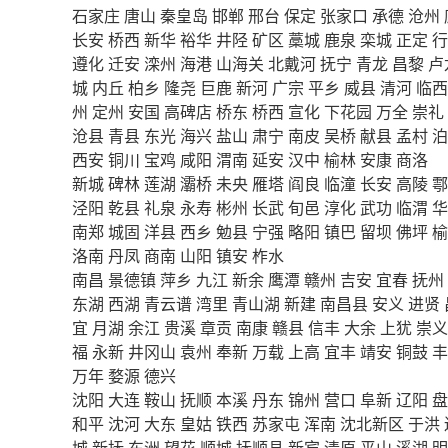
石家庄
唐山
秦皇岛
邯郸
邢台
保定
张家口
承德
沧州
长安
桥西
新华
裕华
井陉
矿区
藁城
鹿泉
栾城
正定
行
遵化
迁安
滦州
海港
山海关
北戴河
抚宁
青龙
昌黎
卢
城
内丘
柏乡
隆尧
巨鹿
新河
广宗
平乡
威县
清河
临西
州
定州
安国
高碑店
桥东
桥西
宣化
下花园
万全
崇礼
沧县
青县
东光
海兴
盐山
肃宁
南皮
吴桥
献县
孟村
泊
西安
铜川
宝鸡
咸阳
渭南
延安
汉中
榆林
安康
商洛
新城
碑林
莲湖
灞桥
未央
雁塔
阎良
临潼
长安
高陵
鄠
泾阳
乾县
礼泉
永寿
彬州
长武
旬邑
淳化
武功
临渭
华
南郑
城固
洋县
西乡
勉县
宁强
略阳
镇巴
留坝
佛坪
榆
洛南
丹凤
商南
山阳
镇安
柞水
南昌
景德镇
萍乡
九江
新余
鹰潭
赣州
吉安
宜春
抚州
东湖
西湖
青云谱
湾里
青山湖
新建
南昌县
安义
进贤
宜
月湖
余江
贵溪
章贡
南康
赣县
信丰
大余
上犹
崇义
福
永新
井冈山
袁州
奉新
万载
上高
宜丰
靖安
铜鼓
丰
万年
婺源
德兴
沈阳
大连
鞍山
抚顺
本溪
丹东
锦州
营口
阜新
辽阳
盘
和平
沈河
大东
皇姑
铁西
苏家屯
浑南
沈北新区
于洪
城
新抚
东洲
望花
顺城
抚顺县
新宾
清原
平山
溪湖
明