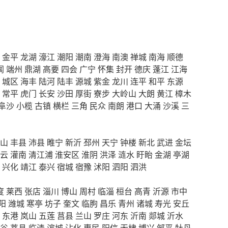
金平
龙湖
濠江
潮阳
潮南
澄海
南澳
禅城
南海
顺德
闻
端州
鼎湖
高要
四会
广宁
怀集
封开
德庆
蓬江
江海
城区
海丰
陆河
陆丰
源城
紫金
龙川
连平
和平
东源
常平
虎门
长安
沙田
厚街
寮步
大岭山
大朗
黄江
樟木
阜沙
小榄
古镇
横栏
三角
民众
南朗
港口
大涌
沙溪
三
山
丰县
沛县
睢宁
新沂
邳州
天宁
钟楼
新北
武进
金坛
云
灌南
清江浦
淮安区
淮阴
洪泽
涟水
盱眙
金湖
亭湖
兴化
靖江
泰兴
宿城
宿豫
沭阳
泗阳
泗洪
度
莱西
张店
淄川
博山
周村
临淄
桓台
高青
沂源
市中
阳
潍城
寒亭
坊子
奎文
临朐
昌乐
青州
诸城
寿光
安丘
东港
岚山
五莲
莒县
兰山
罗庄
河东
沂南
郯城
沂水
谷
莘县
临清
滨城
沾化
惠民
阳信
无棣
博兴
邹平
牡丹