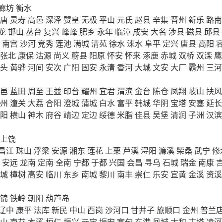
廊坊
衡水
唐
灵寿
高邑
深泽
赞皇
无极
平山
元氏
赵县
辛集
晋州
新乐
路南
龙
邯山
丛台
复兴
峰峰
肥乡
永年
临漳
成安
大名
涉县
磁县
邱县
南宫
沙河
竞秀
莲池
满城
清苑
徐水
涞水
阜平
定兴
唐县
高阳
张北
康保
沽源
尚义
蔚县
阳原
怀安
怀来
涿鹿
赤城
双桥
双滦
鹰
头
黄骅
河间
安次
广阳
固安
永清
香河
大城
文安
大厂
霸州
三河
邑
蓝田
周至
王益
印台
耀州
宜君
渭滨
金台
陈仓
凤翔
岐山
扶风
州
潼关
大荔
合阳
澄城
蒲城
白水
富平
韩城
华阴
宝塔
安塞
延长
阳
横山
神木
府谷
靖边
定边
绥德
米脂
佳县
吴堡
清涧
子洲
汉滨
上饶
昌江
珠山
浮梁
安源
湘东
莲花
上栗
芦溪
浔阳
濂溪
柴桑
武宁
修
安远
龙南
定南
全南
宁都
于都
兴国
会昌
寻乌
石城
瑞金
南康
城
樟树
高安
临川
东乡
南城
黎川
南丰
崇仁
乐安
宜黄
金溪
资溪
锦
铁岭
朝阳
葫芦岛
辽中
康平
法库
新民
中山
西岗
沙河口
甘井子
旅顺口
金州
普兰
山
南芬
本溪
桓仁
振兴
元宝
振安
宽甸
东港
凤城
太和
古塔
凌河