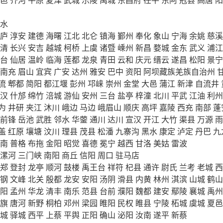
水
庐
淳安
建德
海曙
江北
北仑
镇海
鄞州
奉化
象山
宁海
余姚
慈溪
清
长兴
安吉
越城
柯桥
上虞
诸暨
嵊州
新昌
婺城
金东
武义
浦江
台
仙居
温岭
临海
莲都
龙泉
青田
云和
庆元
缙云
遂昌
松阳
景宁
南充
眉山
宜宾
广安
达州
雅安
巴中
资阳
阿坝藏族羌族自治州
流
郫都
简阳
都江堰
彭州
邛崃
崇州
金堂
大邑
蒲江
新津
自流井
汉
什邡
绵竹
涪城
游仙
安州
三台
盐亭
梓潼
北川
平武
江油
利州
为
井研
夹江
沐川
峨边
马边
峨眉山
顺庆
高坪
嘉陵
西充
南部
蓬
前锋
岳池
武胜
邻水
华蓥
通川
达川
宣汉
开江
大竹
渠县
万源
雨
盖
红原
壤塘
汶川
理县
茂县
松潘
九寨沟
黑水
康定
泸定
丹巴
九
南
普格
布拖
金阳
昭觉
喜德
冕宁
越西
甘洛
美姑
雷波
漯河
三门峡
南阳
商丘
信阳
周口
驻马店
郑
登封
龙亭
顺河
鼓楼
禹王台
祥符
杞县
通许
尉氏
兰考
老城
西
钢
文峰
北关
殷都
龙安
安阳
汤阴
滑县
内黄
林州
淇滨
山城
鹤山
阳
孟州
华龙
清丰
南乐
范县
台前
濮阳
魏都
建安
鄢陵
襄城
禹州
旗
唐河
新野
桐柏
邓州
梁园
睢阳
民权
睢县
宁陵
柘城
虞城
夏邑
城
驿城
西平
上蔡
平舆
正阳
确山
泌阳
汝南
遂平
新蔡