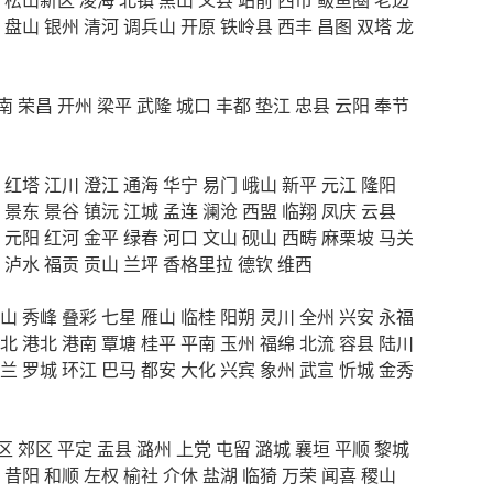
盘山
银州
清河
调兵山
开原
铁岭县
西丰
昌图
双塔
龙
南
荣昌
开州
梁平
武隆
城口
丰都
垫江
忠县
云阳
奉节
红塔
江川
澄江
通海
华宁
易门
峨山
新平
元江
隆阳
景东
景谷
镇沅
江城
孟连
澜沧
西盟
临翔
凤庆
云县
元阳
红河
金平
绿春
河口
文山
砚山
西畴
麻栗坡
马关
泸水
福贡
贡山
兰坪
香格里拉
德钦
维西
山
秀峰
叠彩
七星
雁山
临桂
阳朔
灵川
全州
兴安
永福
北
港北
港南
覃塘
桂平
平南
玉州
福绵
北流
容县
陆川
兰
罗城
环江
巴马
都安
大化
兴宾
象州
武宣
忻城
金秀
区
郊区
平定
盂县
潞州
上党
屯留
潞城
襄垣
平顺
黎城
昔阳
和顺
左权
榆社
介休
盐湖
临猗
万荣
闻喜
稷山