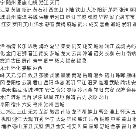
宁
随州
恩施
仙桃
潜江
天门
江夏
黄陂
新洲
黄石港
西塞山
下陆
铁山
大冶
阳新
茅箭
张湾
郧
城
襄州
南漳
谷城
保康
老河口
枣阳
宜城
鄂城
华容
梁子湖
东宝
红安
罗田
英山
浠水
蕲春
黄梅
麻城
武穴
咸安
嘉鱼
通城
崇阳
潭
福清
长乐
思明
海沧
湖里
集美
同安
翔安
城厢
涵江
荔城
秀屿
化
金门
石狮
晋江
南安
芗城
龙文
云霄
漳浦
诏安
长泰
东山
南靖
霞浦
古田
屏南
寿宁
周宁
柘荣
福安
福鼎
永州
怀化
娄底
湘西
峰
天元
渌口
攸县
茶陵
炎陵
醴陵
雨湖
岳塘
湘乡
韶山
珠晖
雁峰
冈
岳阳楼
云溪
君山
岳阳
华容
湘阴
平江
汨罗
临湘
武陵
鼎城
安
嘉禾
临武
汝城
桂东
安仁
资兴
零陵
冷水滩
祁阳
东安
双牌
道县
水江
涟源
吉首
泸溪
凤凰
花垣
保靖
古丈
永顺
龙山
阜阳
宿州
六安
亳州
池州
宣城
江
鸠江
三山
无为
芜湖
繁昌
南陵
龙子湖
蚌山
禹会
淮上
怀远
五
枞阳
迎江
大观
宜秀
怀宁
太湖
宿松
望江
岳西
桐城
屯溪
黄山
埇桥
砀山
萧县
灵璧
泗县
金安
裕安
叶集
霍邱
舒城
金寨
霍山