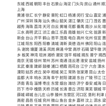
东城
西城
朝阳
丰台
石景山
海淀
门头沟
房山
通州
顺
上海
黄浦
徐汇
长宁
静安
普陀
虹口
杨浦
闵行
宝山
嘉定
浦
广州
深圳
珠海
汕头
佛山
韶关
湛江
肇庆
江门
茂名
惠
越秀
海珠
荔湾
天河
白云
黄埔
花都
番禺
南沙
从化
增
三水
高明
武江
浈江
曲江
乐昌
南雄
始兴
仁化
翁源
新
新会
台山
开平
鹤山
恩平
茂南
电白
高州
化州
信宜
惠
江城
阳东
阳西
阳春
清城
清新
英德
连州
佛冈
阳山
连
头
谢岗
塘厦
清溪
凤岗
麻涌
中堂
高埗
石碣
望牛墩
洪
乡
板芙
神湾
坦洲
湘桥
潮安
饶平
榕城
揭东
普宁
揭西
南京
无锡
徐州
常州
苏州
南通
连云港
淮安
盐城
扬州
玄武
秦淮
建邺
鼓楼
浦口
栖霞
雨花台
江宁
六合
溧水
溧阳
姑苏
虎丘
吴中
相城
吴江
常熟
张家港
昆山
太仓
盐都
大丰
响水
滨海
阜宁
射阳
建湖
东台
广陵
邗江
江
济南
青岛
淄博
枣庄
东营
烟台
潍坊
济宁
泰安
威海
日
历下
市中
槐荫
天桥
历城
长清
章丘
济阳
莱芜
钢城
平
薛城
峄城
台儿庄
山亭
滕州
东营区
河口区
垦利
利津
高密
昌邑
任城
兖州
微山
鱼台
金乡
嘉祥
汶上
泗水
梁
兰陵
费县
平邑
莒南
蒙阴
临沭
德城
陵城
宁津
庆云
临