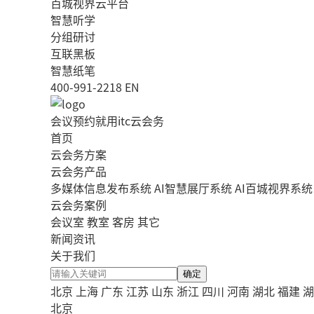
百城视界云平台
智慧听学
分组研讨
互联黑板
智慧纸笔
400-991-2218
EN
会议预约就用itc云会务
首页
云会务方案
云会务产品
多媒体信息发布系统
AI智慧展厅系统
AI百城视界系统
云会务案例
会议室
教室
客房
其它
新闻资讯
关于我们
确定
北京
上海
广东
江苏
山东
浙江
四川
河南
湖北
福建
湖
北京