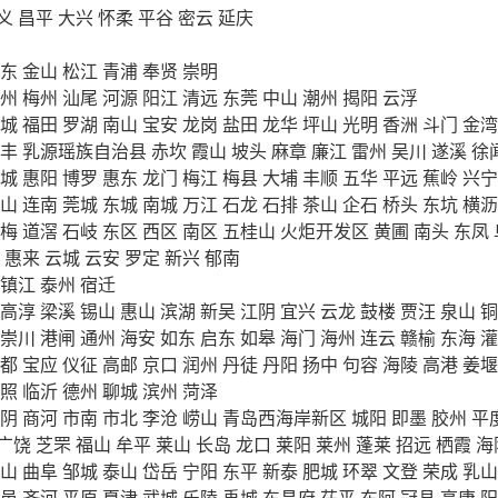
义
昌平
大兴
怀柔
平谷
密云
延庆
东
金山
松江
青浦
奉贤
崇明
州
梅州
汕尾
河源
阳江
清远
东莞
中山
潮州
揭阳
云浮
城
福田
罗湖
南山
宝安
龙岗
盐田
龙华
坪山
光明
香洲
斗门
金湾
丰
乳源瑶族自治县
赤坎
霞山
坡头
麻章
廉江
雷州
吴川
遂溪
徐
城
惠阳
博罗
惠东
龙门
梅江
梅县
大埔
丰顺
五华
平远
蕉岭
兴宁
山
连南
莞城
东城
南城
万江
石龙
石排
茶山
企石
桥头
东坑
横沥
梅
道滘
石岐
东区
西区
南区
五桂山
火炬开发区
黄圃
南头
东凤
惠来
云城
云安
罗定
新兴
郁南
镇江
泰州
宿迁
高淳
梁溪
锡山
惠山
滨湖
新吴
江阴
宜兴
云龙
鼓楼
贾汪
泉山
铜
崇川
港闸
通州
海安
如东
启东
如皋
海门
海州
连云
赣榆
东海
灌
都
宝应
仪征
高邮
京口
润州
丹徒
丹阳
扬中
句容
海陵
高港
姜堰
照
临沂
德州
聊城
滨州
菏泽
阴
商河
市南
市北
李沧
崂山
青岛西海岸新区
城阳
即墨
胶州
平
广饶
芝罘
福山
牟平
莱山
长岛
龙口
莱阳
莱州
蓬莱
招远
栖霞
海
山
曲阜
邹城
泰山
岱岳
宁阳
东平
新泰
肥城
环翠
文登
荣成
乳山
邑
齐河
平原
夏津
武城
乐陵
禹城
东昌府
茌平
东阿
冠县
高唐
阳