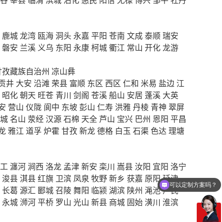
鹿城
龙湾
瓯海
洞头
永嘉
平阳
苍南
文成
泰顺
瑞安
磐安
兰溪
义乌
东阳
永康
柯城
衢江
常山
开化
龙游
甘孜藏族自治州
凉山彝
贡井
大安
沿滩
荣县
富顺
东区
西区
仁和
米易
盐边
江
昭化
朝天
旺苍
青川
剑阁
苍溪
船山
安居
蓬溪
大英
安
营山
仪陇
阆中
东坡
彭山
仁寿
洪雅
丹棱
青神
翠屏
城
名山
荥经
汉源
石棉
天全
芦山
宝兴
巴州
恩阳
平昌
龙
雅江
道孚
炉霍
甘孜
新龙
德格
白玉
石渠
色达
理塘
工
瀍河
涧西
洛龙
孟津
新安
栾川
嵩县
汝阳
宜阳
洛宁
可以定制方案吗？
浚县
淇县
红旗
卫滨
凤泉
牧野
新乡
获嘉
原阳
延津
你们电话多少
长葛
源汇
郾城
召陵
舞阳
临颍
湖滨
陕州
渑池
卢氏
永城
浉河
平桥
罗山
光山
新县
商城
固始
潢川
淮滨