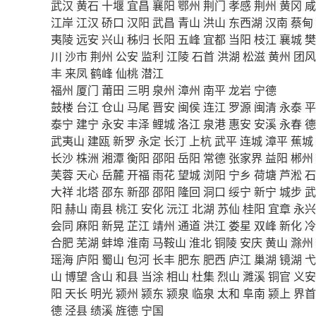
武汉
黄石
十堰
宜昌
襄阳
鄂州
荆门
孝感
荆州
黄冈
咸
江岸
江汉
硚口
汉阳
武昌
青山
洪山
东西湖
汉南
蔡甸
夷陵
远安
兴山
秭归
长阳
五峰
宜都
当阳
枝江
襄城
樊
川
沙市
荆州
公安
监利
江陵
石首
洪湖
松滋
黄州
团风
丰
来凤
鹤峰
仙桃
潜江
福州
厦门
莆田
三明
泉州
漳州
南平
龙岩
宁德
鼓楼
台江
仓山
马尾
晋安
闽侯
连江
罗源
闽清
永泰
平
泰宁
建宁
永安
丰泽
鲤城
洛江
泉港
惠安
安溪
永春
德
武夷山
建瓯
新罗
永定
长汀
上杭
武平
连城
漳平
蕉城
长沙
株洲
湘潭
衡阳
邵阳
岳阳
常德
张家界
益阳
郴州
芙蓉
天心
岳麓
开福
雨花
望城
浏阳
宁乡
荷塘
芦淞
石
大祥
北塔
邵东
新邵
邵阳
隆回
洞口
绥宁
新宁
城步
武
阳
赫山
南县
桃江
安化
沅江
北湖
苏仙
桂阳
宜章
永兴
会同
麻阳
新晃
芷江
靖州
通道
洪江
娄星
双峰
新化
冷
合肥
芜湖
蚌埠
淮南
马鞍山
淮北
铜陵
安庆
黄山
滁州
瑶海
庐阳
蜀山
包河
长丰
肥东
肥西
庐江
巢湖
镜湖
弋
山
博望
含山
和县
当涂
相山
杜集
烈山
濉溪
铜官
义安
阳
天长
明光
颍州
颍东
颍泉
临泉
太和
阜南
颍上
界首
德
泾县
绩溪
旌德
宁国