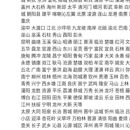
盖州
大石桥
海州
新邱
太平
清河门
细河
彰武
阜新
白
城
朝阳县
建平
喀喇沁左翼
北票
凌源
连山
龙港
南票
重庆
渝中
大渡口
江北
沙坪坝
九龙坡
南岸
北碚
渝北
巴南
巫山
巫溪
石柱
秀山
酉阳
彭水
昆明
曲靖
玉溪
保山
昭通
丽江
普洱
临沧
楚雄
红河
文
五华
盘龙
官渡
西山
东川
呈贡
晋宁
富民
宜良
石林
嵩
施甸
腾冲
龙陵
昌宁
昭阳
鲁甸
巧家
盐津
大关
永善
绥
永德
镇康
双江
耿马
沧源
楚雄
双柏
牟定
南华
姚安
大
丘北
广南
富宁
景洪
勐海
勐腊
大理
漾濞
祥云
宾川
弥
南宁
柳州
桂林
梧州
北海
防城港
钦州
贵港
玉林
百色
青秀
兴宁
西乡塘
江南
良庆
邕宁
武鸣
隆安
马山
上林
灌阳
龙胜
资源
平乐
荔浦
恭城
万秀
长洲
龙圩
苍梧
藤
博白
右江
田阳
田东
平果
德保
那坡
凌云
乐业
田林
西
江州
扶绥
宁明
龙州
大新
天等
太原
大同
阳泉
长治
晋城
朔州
晋中
运城
忻州
临汾
吕
小店
迎泽
杏花岭
尖草坪
万柏林
晋源
清徐
阳曲
娄烦
壶关
长子
武乡
沁县
沁源
城区
泽州
高平
阳城
陵川
沁