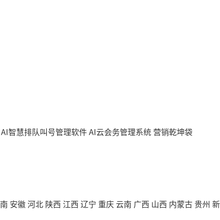
AI智慧排队叫号管理软件
AI云会务管理系统
营销乾坤袋
南
安徽
河北
陕西
江西
辽宁
重庆
云南
广西
山西
内蒙古
贵州
新