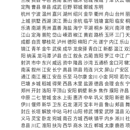
定陶
曹县
单县
成武
巨野
郓城
鄄城
东明
杭州
宁波
温州
嘉兴
湖州
绍兴
金华
衢州
舟山
台州
丽
上城
拱墅
西湖
滨江
萧山
余杭
临平
钱塘
富阳
临安
桐
乐清
南湖
秀洲
嘉善
海盐
海宁
平湖
桐乡
吴兴
南浔
德
江山
定海
普陀
岱山
嵊泗
椒江
黄岩
路桥
玉环
三门
天
成都
自贡
攀枝花
泸州
德阳
绵阳
广元
遂宁
内江
乐山
锦江
青羊
金牛
武侯
成华
龙泉驿
青白江
新都
温江
双
阳
纳溪
龙马潭
泸县
合江
叙永
古蔺
旌阳
罗江
中江
广
射洪
市中
东兴
威远
资中
隆昌
沙湾
五通桥
金口河
犍
南溪
叙州
江安
长宁
高县
珙县
筠连
兴文
屏山
广安区
通江
南江
雁江
安岳
乐至
马尔康
金川
小金
阿坝
若尔
巴塘
乡城
稻城
得荣
西昌
木里
盐源
德昌
会理
会东
宁
郑州
开封
洛阳
平顶山
安阳
鹤壁
新乡
焦作
濮阳
许昌
中原
二七
管城
金水
上街
惠济
中牟
巩义
荥阳
新密
新
伊川
偃师
新华
卫东
石龙
湛河
宝丰
叶县
鲁山
郏县
舞
封丘
长垣
解放
中站
马村
山阳
修武
博爱
武陟
温县
沁
义马
灵宝
卧龙
宛城
南召
方城
西峡
镇平
内乡
淅川
社
息县
川汇
淮阳
扶沟
西华
商水
沈丘
郸城
太康
鹿邑
项