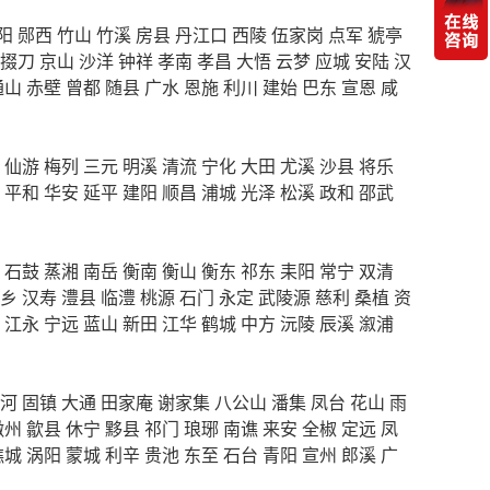
阳
郧西
竹山
竹溪
房县
丹江口
西陵
伍家岗
点军
猇亭
掇刀
京山
沙洋
钟祥
孝南
孝昌
大悟
云梦
应城
安陆
汉
通山
赤壁
曾都
随县
广水
恩施
利川
建始
巴东
宣恩
咸
仙游
梅列
三元
明溪
清流
宁化
大田
尤溪
沙县
将乐
平和
华安
延平
建阳
顺昌
浦城
光泽
松溪
政和
邵武
石鼓
蒸湘
南岳
衡南
衡山
衡东
祁东
耒阳
常宁
双清
乡
汉寿
澧县
临澧
桃源
石门
永定
武陵源
慈利
桑植
资
江永
宁远
蓝山
新田
江华
鹤城
中方
沅陵
辰溪
溆浦
河
固镇
大通
田家庵
谢家集
八公山
潘集
凤台
花山
雨
徽州
歙县
休宁
黟县
祁门
琅琊
南谯
来安
全椒
定远
凤
谯城
涡阳
蒙城
利辛
贵池
东至
石台
青阳
宣州
郎溪
广