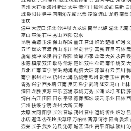
盖州
大石桥
海州
新邱
太平
清河门
细河
彰武
阜新
白
城
朝阳县
建平
喀喇沁左翼
北票
凌源
连山
龙港
南票
重庆
渝中
大渡口
江北
沙坪坝
九龙坡
南岸
北碚
渝北
巴南
巫山
巫溪
石柱
秀山
酉阳
彭水
昆明
曲靖
玉溪
保山
昭通
丽江
普洱
临沧
楚雄
红河
文
五华
盘龙
官渡
西山
东川
呈贡
晋宁
富民
宜良
石林
嵩
施甸
腾冲
龙陵
昌宁
昭阳
鲁甸
巧家
盐津
大关
永善
绥
永德
镇康
双江
耿马
沧源
楚雄
双柏
牟定
南华
姚安
大
丘北
广南
富宁
景洪
勐海
勐腊
大理
漾濞
祥云
宾川
弥
南宁
柳州
桂林
梧州
北海
防城港
钦州
贵港
玉林
百色
青秀
兴宁
西乡塘
江南
良庆
邕宁
武鸣
隆安
马山
上林
灌阳
龙胜
资源
平乐
荔浦
恭城
万秀
长洲
龙圩
苍梧
藤
博白
右江
田阳
田东
平果
德保
那坡
凌云
乐业
田林
西
江州
扶绥
宁明
龙州
大新
天等
太原
大同
阳泉
长治
晋城
朔州
晋中
运城
忻州
临汾
吕
小店
迎泽
杏花岭
尖草坪
万柏林
晋源
清徐
阳曲
娄烦
壶关
长子
武乡
沁县
沁源
城区
泽州
高平
阳城
陵川
沁