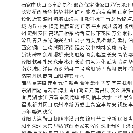
石家庄
唐山
秦皇岛
邯郸
邢台
保定
张家口
承德
沧州
长安
桥西
新华
裕华
井陉
矿区
藁城
鹿泉
栾城
正定
行
遵化
迁安
滦州
海港
山海关
北戴河
抚宁
青龙
昌黎
卢
城
内丘
柏乡
隆尧
巨鹿
新河
广宗
平乡
威县
清河
临西
州
定州
安国
高碑店
桥东
桥西
宣化
下花园
万全
崇礼
沧县
青县
东光
海兴
盐山
肃宁
南皮
吴桥
献县
孟村
泊
西安
铜川
宝鸡
咸阳
渭南
延安
汉中
榆林
安康
商洛
新城
碑林
莲湖
灞桥
未央
雁塔
阎良
临潼
长安
高陵
鄠
泾阳
乾县
礼泉
永寿
彬州
长武
旬邑
淳化
武功
临渭
华
南郑
城固
洋县
西乡
勉县
宁强
略阳
镇巴
留坝
佛坪
榆
洛南
丹凤
商南
山阳
镇安
柞水
南昌
景德镇
萍乡
九江
新余
鹰潭
赣州
吉安
宜春
抚州
东湖
西湖
青云谱
湾里
青山湖
新建
南昌县
安义
进贤
宜
月湖
余江
贵溪
章贡
南康
赣县
信丰
大余
上犹
崇义
福
永新
井冈山
袁州
奉新
万载
上高
宜丰
靖安
铜鼓
丰
万年
婺源
德兴
沈阳
大连
鞍山
抚顺
本溪
丹东
锦州
营口
阜新
辽阳
盘
和平
沈河
大东
皇姑
铁西
苏家屯
浑南
沈北新区
于洪
城
新抚
东洲
望花
顺城
抚顺县
新宾
清原
平山
溪湖
明