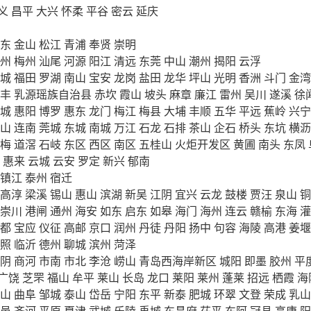
义
昌平
大兴
怀柔
平谷
密云
延庆
东
金山
松江
青浦
奉贤
崇明
州
梅州
汕尾
河源
阳江
清远
东莞
中山
潮州
揭阳
云浮
城
福田
罗湖
南山
宝安
龙岗
盐田
龙华
坪山
光明
香洲
斗门
金湾
丰
乳源瑶族自治县
赤坎
霞山
坡头
麻章
廉江
雷州
吴川
遂溪
徐
城
惠阳
博罗
惠东
龙门
梅江
梅县
大埔
丰顺
五华
平远
蕉岭
兴宁
山
连南
莞城
东城
南城
万江
石龙
石排
茶山
企石
桥头
东坑
横沥
梅
道滘
石岐
东区
西区
南区
五桂山
火炬开发区
黄圃
南头
东凤
惠来
云城
云安
罗定
新兴
郁南
镇江
泰州
宿迁
高淳
梁溪
锡山
惠山
滨湖
新吴
江阴
宜兴
云龙
鼓楼
贾汪
泉山
铜
崇川
港闸
通州
海安
如东
启东
如皋
海门
海州
连云
赣榆
东海
灌
都
宝应
仪征
高邮
京口
润州
丹徒
丹阳
扬中
句容
海陵
高港
姜堰
照
临沂
德州
聊城
滨州
菏泽
阴
商河
市南
市北
李沧
崂山
青岛西海岸新区
城阳
即墨
胶州
平
广饶
芝罘
福山
牟平
莱山
长岛
龙口
莱阳
莱州
蓬莱
招远
栖霞
海
山
曲阜
邹城
泰山
岱岳
宁阳
东平
新泰
肥城
环翠
文登
荣成
乳山
邑
齐河
平原
夏津
武城
乐陵
禹城
东昌府
茌平
东阿
冠县
高唐
阳