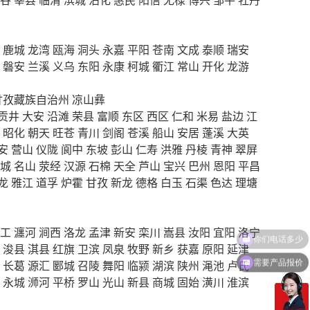
鹿城
龙湾
瓯海
洞头
永嘉
平阳
苍南
文成
泰顺
瑞安
磐安
兰溪
义乌
东阳
永康
柯城
衢江
常山
开化
龙游
甘孜藏族自治州
凉山彝
贡井
大安
沿滩
荣县
富顺
东区
西区
仁和
米易
盐边
江
昭化
朝天
旺苍
青川
剑阁
苍溪
船山
安居
蓬溪
大英
安
营山
仪陇
阆中
东坡
彭山
仁寿
洪雅
丹棱
青神
翠屏
城
名山
荥经
汉源
石棉
天全
芦山
宝兴
巴州
恩阳
平昌
龙
雅江
道孚
炉霍
甘孜
新龙
德格
白玉
石渠
色达
理塘
工
瀍河
涧西
洛龙
孟津
新安
栾川
嵩县
汝阳
宜阳
洛宁
浚县
淇县
红旗
卫滨
凤泉
牧野
新乡
获嘉
原阳
延津
需要产品报价
长葛
源汇
郾城
召陵
舞阳
临颍
湖滨
陕州
渑池
卢氏
永城
浉河
平桥
罗山
光山
新县
商城
固始
潢川
淮滨