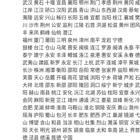
武汉
黄石
十堰
宜昌
襄阳
鄂州
荆门
孝感
荆州
黄冈
咸
江岸
江汉
硚口
汉阳
武昌
青山
洪山
东西湖
汉南
蔡甸
夷陵
远安
兴山
秭归
长阳
五峰
宜都
当阳
枝江
襄城
樊
川
沙市
荆州
公安
监利
江陵
石首
洪湖
松滋
黄州
团风
丰
来凤
鹤峰
仙桃
潜江
福州
厦门
莆田
三明
泉州
漳州
南平
龙岩
宁德
鼓楼
台江
仓山
马尾
晋安
闽侯
连江
罗源
闽清
永泰
平
泰宁
建宁
永安
丰泽
鲤城
洛江
泉港
惠安
安溪
永春
德
武夷山
建瓯
新罗
永定
长汀
上杭
武平
连城
漳平
蕉城
长沙
株洲
湘潭
衡阳
邵阳
岳阳
常德
张家界
益阳
郴州
芙蓉
天心
岳麓
开福
雨花
望城
浏阳
宁乡
荷塘
芦淞
石
大祥
北塔
邵东
新邵
邵阳
隆回
洞口
绥宁
新宁
城步
武
阳
赫山
南县
桃江
安化
沅江
北湖
苏仙
桂阳
宜章
永兴
会同
麻阳
新晃
芷江
靖州
通道
洪江
娄星
双峰
新化
冷
合肥
芜湖
蚌埠
淮南
马鞍山
淮北
铜陵
安庆
黄山
滁州
瑶海
庐阳
蜀山
包河
长丰
肥东
肥西
庐江
巢湖
镜湖
弋
山
博望
含山
和县
当涂
相山
杜集
烈山
濉溪
铜官
义安
阳
天长
明光
颍州
颍东
颍泉
临泉
太和
阜南
颍上
界首
德
泾县
绩溪
旌德
宁国