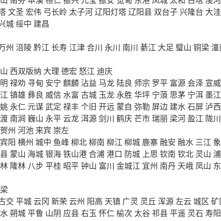
塔
文圣
宏伟
弓长岭
太子河
辽阳灯塔
辽阳县
双台子
兴隆台
大洼
兴城
绥中
建昌
万州
涪陵
黔江
长寿
江津
合川
永川
南川
綦江
大足
璧山
铜梁
潼
山
西双版纳
大理
德宏
怒江
迪庆
明
禄劝
寻甸
安宁
麒麟
沾益
马龙
陆良
师宗
罗平
富源
会泽
宣威
江
镇雄
彝良
威信
水富
古城
玉龙
永胜
华坪
宁蒗
思茅
宁洱
墨江
姚
永仁
元谋
武定
禄丰
个旧
开远
蒙自
弥勒
屏边
建水
石屏
泸西
渡
南涧
巍山
永平
云龙
洱源
剑川
鹤庆
芒市
瑞丽
梁河
盈江
陇川
贺州
河池
来宾
崇左
宾阳
横州
城中
鱼峰
柳北
柳南
柳江
柳城
鹿寨
融安
融水
三江
象
县
蒙山
海城
银海
铁山港
合浦
港口
防城
上思
钦南
钦北
灵山
浦
林
隆林
八步
平桂
昭平
钟山
富川
金城江
宜州
南丹
天峨
凤山
东
梁
古交
平城
云冈
新荣
云州
阳高
天镇
广灵
灵丘
浑源
左云
城区
矿
水
朔城
平鲁
山阴
应县
右玉
怀仁
榆次
太谷
祁县
平遥
灵石
寿阳