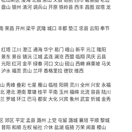
盘山
银州
清河
调兵山
开原
铁岭县
西丰
昌图
双塔
龙
南
荣昌
开州
梁平
武隆
城口
丰都
垫江
忠县
云阳
奉节
红塔
江川
澄江
通海
华宁
易门
峨山
新平
元江
隆阳
景东
景谷
镇沅
江城
孟连
澜沧
西盟
临翔
凤庆
云县
元阳
红河
金平
绿春
河口
文山
砚山
西畴
麻栗坡
马关
泸水
福贡
贡山
兰坪
香格里拉
德钦
维西
山
秀峰
叠彩
七星
雁山
临桂
阳朔
灵川
全州
兴安
永福
北
港北
港南
覃塘
桂平
平南
玉州
福绵
北流
容县
陆川
兰
罗城
环江
巴马
都安
大化
兴宾
象州
武宣
忻城
金秀
区
郊区
平定
盂县
潞州
上党
屯留
潞城
襄垣
平顺
黎城
昔阳
和顺
左权
榆社
介休
盐湖
临猗
万荣
闻喜
稷山