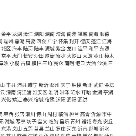
金平
龙湖
濠江
潮阳
潮南
澄海
南澳
禅城
南海
顺德
闻
端州
鼎湖
高要
四会
广宁
怀集
封开
德庆
蓬江
江海
城区
海丰
陆河
陆丰
源城
紫金
龙川
连平
和平
东源
常平
虎门
长安
沙田
厚街
寮步
大岭山
大朗
黄江
樟木
阜沙
小榄
古镇
横栏
三角
民众
南朗
港口
大涌
沙溪
三
山
丰县
沛县
睢宁
新沂
邳州
天宁
钟楼
新北
武进
金坛
云
灌南
清江浦
淮安区
淮阴
洪泽
涟水
盱眙
金湖
亭湖
兴化
靖江
泰兴
宿城
宿豫
沭阳
泗阳
泗洪
度
莱西
张店
淄川
博山
周村
临淄
桓台
高青
沂源
市中
阳
潍城
寒亭
坊子
奎文
临朐
昌乐
青州
诸城
寿光
安丘
东港
岚山
五莲
莒县
兰山
罗庄
河东
沂南
郯城
沂水
谷
莘县
临清
滨城
沾化
惠民
阳信
无棣
博兴
邹平
牡丹