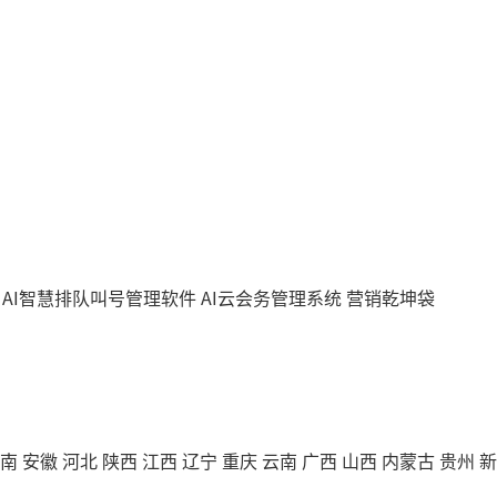
AI智慧排队叫号管理软件
AI云会务管理系统
营销乾坤袋
南
安徽
河北
陕西
江西
辽宁
重庆
云南
广西
山西
内蒙古
贵州
新