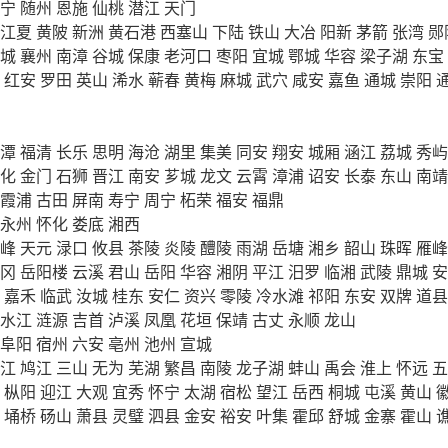
宁
随州
恩施
仙桃
潜江
天门
江夏
黄陂
新洲
黄石港
西塞山
下陆
铁山
大冶
阳新
茅箭
张湾
郧
城
襄州
南漳
谷城
保康
老河口
枣阳
宜城
鄂城
华容
梁子湖
东宝
红安
罗田
英山
浠水
蕲春
黄梅
麻城
武穴
咸安
嘉鱼
通城
崇阳
潭
福清
长乐
思明
海沧
湖里
集美
同安
翔安
城厢
涵江
荔城
秀屿
化
金门
石狮
晋江
南安
芗城
龙文
云霄
漳浦
诏安
长泰
东山
南靖
霞浦
古田
屏南
寿宁
周宁
柘荣
福安
福鼎
永州
怀化
娄底
湘西
峰
天元
渌口
攸县
茶陵
炎陵
醴陵
雨湖
岳塘
湘乡
韶山
珠晖
雁峰
冈
岳阳楼
云溪
君山
岳阳
华容
湘阴
平江
汨罗
临湘
武陵
鼎城
安
嘉禾
临武
汝城
桂东
安仁
资兴
零陵
冷水滩
祁阳
东安
双牌
道县
水江
涟源
吉首
泸溪
凤凰
花垣
保靖
古丈
永顺
龙山
阜阳
宿州
六安
亳州
池州
宣城
江
鸠江
三山
无为
芜湖
繁昌
南陵
龙子湖
蚌山
禹会
淮上
怀远
五
枞阳
迎江
大观
宜秀
怀宁
太湖
宿松
望江
岳西
桐城
屯溪
黄山
埇桥
砀山
萧县
灵璧
泗县
金安
裕安
叶集
霍邱
舒城
金寨
霍山