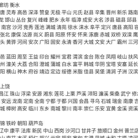
廊坊
衡水
唐
灵寿
高邑
深泽
赞皇
无极
平山
元氏
赵县
辛集
晋州
新乐
路南
龙
邯山
丛台
复兴
峰峰
肥乡
永年
临漳
成安
大名
涉县
磁县
邱县
南宫
沙河
竞秀
莲池
满城
清苑
徐水
涞水
阜平
定兴
唐县
高阳
张北
康保
沽源
尚义
蔚县
阳原
怀安
怀来
涿鹿
赤城
双桥
双滦
鹰
头
黄骅
河间
安次
广阳
固安
永清
香河
大城
文安
大厂
霸州
三河
邑
蓝田
周至
王益
印台
耀州
宜君
渭滨
金台
陈仓
凤翔
岐山
扶风
州
潼关
大荔
合阳
澄城
蒲城
白水
富平
韩城
华阴
宝塔
安塞
延长
阳
横山
神木
府谷
靖边
定边
绥德
米脂
佳县
吴堡
清涧
子洲
汉滨
上饶
昌江
珠山
浮梁
安源
湘东
莲花
上栗
芦溪
浔阳
濂溪
柴桑
武宁
修
安远
龙南
定南
全南
宁都
于都
兴国
会昌
寻乌
石城
瑞金
南康
城
樟树
高安
临川
东乡
南城
黎川
南丰
崇仁
乐安
宜黄
金溪
资溪
锦
铁岭
朝阳
葫芦岛
辽中
康平
法库
新民
中山
西岗
沙河口
甘井子
旅顺口
金州
普兰
山
南芬
本溪
桓仁
振兴
元宝
振安
宽甸
东港
凤城
太和
古塔
凌河