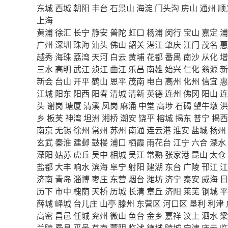
东城
西城
朝阳
丰台
石景山
海淀
门头沟
房山
通州
顺
上海
黄浦
徐汇
长宁
静安
普陀
虹口
杨浦
闵行
宝山
嘉定
浦
广州
深圳
珠海
汕头
佛山
韶关
湛江
肇庆
江门
茂名
惠
越秀
海珠
荔湾
天河
白云
黄埔
花都
番禺
南沙
从化
增
三水
高明
武江
浈江
曲江
乐昌
南雄
始兴
仁化
翁源
新
新会
台山
开平
鹤山
恩平
茂南
电白
高州
化州
信宜
惠
江城
阳东
阳西
阳春
清城
清新
英德
连州
佛冈
阳山
连
头
谢岗
塘厦
清溪
凤岗
麻涌
中堂
高埗
石碣
望牛墩
洪
乡
板芙
神湾
坦洲
湘桥
潮安
饶平
榕城
揭东
普宁
揭西
南京
无锡
徐州
常州
苏州
南通
连云港
淮安
盐城
扬州
玄武
秦淮
建邺
鼓楼
浦口
栖霞
雨花台
江宁
六合
溧水
溧阳
姑苏
虎丘
吴中
相城
吴江
常熟
张家港
昆山
太仓
盐都
大丰
响水
滨海
阜宁
射阳
建湖
东台
广陵
邗江
江
济南
青岛
淄博
枣庄
东营
烟台
潍坊
济宁
泰安
威海
日
历下
市中
槐荫
天桥
历城
长清
章丘
济阳
莱芜
钢城
平
薛城
峄城
台儿庄
山亭
滕州
东营区
河口区
垦利
利津
高密
昌邑
任城
兖州
微山
鱼台
金乡
嘉祥
汶上
泗水
梁
兰陵
费县
平邑
莒南
蒙阴
临沭
德城
陵城
宁津
庆云
临