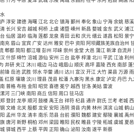
水
庐
淳安
建德
海曙
江北
北仑
镇海
鄞州
奉化
象山
宁海
余姚
慈溪
清
长兴
安吉
越城
柯桥
上虞
诸暨
嵊州
新昌
婺城
金东
武义
浦江
台
仙居
温岭
临海
莲都
龙泉
青田
云和
庆元
缙云
遂昌
松阳
景宁
南充
眉山
宜宾
广安
达州
雅安
巴中
资阳
阿坝藏族羌族自治州
流
郫都
简阳
都江堰
彭州
邛崃
崇州
金堂
大邑
蒲江
新津
自流井
汉
什邡
绵竹
涪城
游仙
安州
三台
盐亭
梓潼
北川
平武
江油
利州
为
井研
夹江
沐川
峨边
马边
峨眉山
顺庆
高坪
嘉陵
西充
南部
蓬
前锋
岳池
武胜
邻水
华蓥
通川
达川
宣汉
开江
大竹
渠县
万源
雨
盖
红原
壤塘
汶川
理县
茂县
松潘
九寨沟
黑水
康定
泸定
丹巴
九
南
普格
布拖
金阳
昭觉
喜德
冕宁
越西
甘洛
美姑
雷波
漯河
三门峡
南阳
商丘
信阳
周口
驻马店
郑
登封
龙亭
顺河
鼓楼
禹王台
祥符
杞县
通许
尉氏
兰考
老城
西
钢
文峰
北关
殷都
龙安
安阳
汤阴
滑县
内黄
林州
淇滨
山城
鹤山
阳
孟州
华龙
清丰
南乐
范县
台前
濮阳
魏都
建安
鄢陵
襄城
禹州
旗
唐河
新野
桐柏
邓州
梁园
睢阳
民权
睢县
宁陵
柘城
虞城
夏邑
城
驿城
西平
上蔡
平舆
正阳
确山
泌阳
汝南
遂平
新蔡