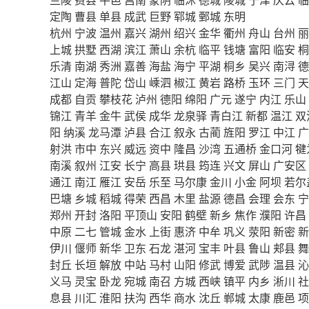
定陶
曹县
单县
成武
巨野
郓城
鄄城
东明
杭州
宁波
温州
嘉兴
湖州
绍兴
金华
衢州
舟山
台州
丽
上城
拱墅
西湖
滨江
萧山
余杭
临平
钱塘
富阳
临安
桐
乐清
南湖
秀洲
嘉善
海盐
海宁
平湖
桐乡
吴兴
南浔
德
江山
定海
普陀
岱山
嵊泗
椒江
黄岩
路桥
玉环
三门
天
成都
自贡
攀枝花
泸州
德阳
绵阳
广元
遂宁
内江
乐山
锦江
青羊
金牛
武侯
成华
龙泉驿
青白江
新都
温江
双
阳
纳溪
龙马潭
泸县
合江
叙永
古蔺
旌阳
罗江
中江
广
射洪
市中
东兴
威远
资中
隆昌
沙湾
五通桥
金口河
犍
南溪
叙州
江安
长宁
高县
珙县
筠连
兴文
屏山
广安区
通江
南江
雁江
安岳
乐至
马尔康
金川
小金
阿坝
若尔
巴塘
乡城
稻城
得荣
西昌
木里
盐源
德昌
会理
会东
宁
郑州
开封
洛阳
平顶山
安阳
鹤壁
新乡
焦作
濮阳
许昌
中原
二七
管城
金水
上街
惠济
中牟
巩义
荥阳
新密
新
伊川
偃师
新华
卫东
石龙
湛河
宝丰
叶县
鲁山
郏县
舞
封丘
长垣
解放
中站
马村
山阳
修武
博爱
武陟
温县
沁
义马
灵宝
卧龙
宛城
南召
方城
西峡
镇平
内乡
淅川
社
息县
川汇
淮阳
扶沟
西华
商水
沈丘
郸城
太康
鹿邑
项