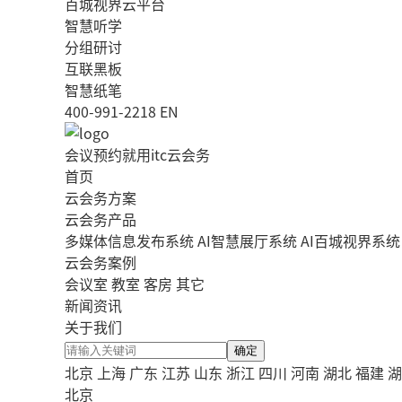
百城视界云平台
智慧听学
分组研讨
互联黑板
智慧纸笔
400-991-2218
EN
会议预约就用itc云会务
首页
云会务方案
云会务产品
多媒体信息发布系统
AI智慧展厅系统
AI百城视界系统
云会务案例
会议室
教室
客房
其它
新闻资讯
关于我们
确定
北京
上海
广东
江苏
山东
浙江
四川
河南
湖北
福建
湖
北京