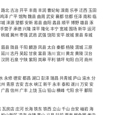
路北
古冶
开平
丰南
丰润
曹妃甸
滦南
乐亭
迁西
玉田
鸡泽
广平
馆陶
魏县
曲周
武安
襄都
信都
任泽
南和
临
容城
涞源
望都
安新
易县
曲阳
蠡县
顺平
博野
雄县
涿
手营子
承德
兴隆
滦平
隆化
丰宁
宽城
围场
新华
运河
桃城
冀州
枣强
武邑
武强
饶阳
安平
故城
景县
阜城
眉县
陇县
千阳
麟游
凤县
太白
秦都
杨陵
渭城
三原
延川
志丹
吴起
甘泉
富县
洛川
宜川
黄龙
黄陵
汉台
汉阴
石泉
宁陕
紫阳
岚皋
平利
镇坪
旬阳
白河
商州
水
永修
德安
都昌
湖口
彭泽
瑞昌
共青城
庐山
渝水
分
吉州
青原
吉安
吉水
峡江
新干
永丰
泰和
遂川
万安
安
广昌
信州
广丰
上饶
玉山
铅山
横峰
弋阳
余干
鄱阳
店
瓦房店
庄河
长海
铁东
铁西
立山
千山
台安
岫岩
海
松山新区
凌海
北镇
黑山
义县
站前
西市
鲅鱼圈
老边