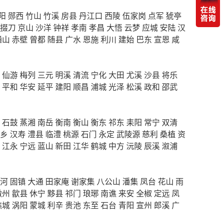
阳
郧西
竹山
竹溪
房县
丹江口
西陵
伍家岗
点军
猇亭
掇刀
京山
沙洋
钟祥
孝南
孝昌
大悟
云梦
应城
安陆
汉
通山
赤壁
曾都
随县
广水
恩施
利川
建始
巴东
宣恩
咸
仙游
梅列
三元
明溪
清流
宁化
大田
尤溪
沙县
将乐
平和
华安
延平
建阳
顺昌
浦城
光泽
松溪
政和
邵武
石鼓
蒸湘
南岳
衡南
衡山
衡东
祁东
耒阳
常宁
双清
乡
汉寿
澧县
临澧
桃源
石门
永定
武陵源
慈利
桑植
资
江永
宁远
蓝山
新田
江华
鹤城
中方
沅陵
辰溪
溆浦
河
固镇
大通
田家庵
谢家集
八公山
潘集
凤台
花山
雨
徽州
歙县
休宁
黟县
祁门
琅琊
南谯
来安
全椒
定远
凤
谯城
涡阳
蒙城
利辛
贵池
东至
石台
青阳
宣州
郎溪
广