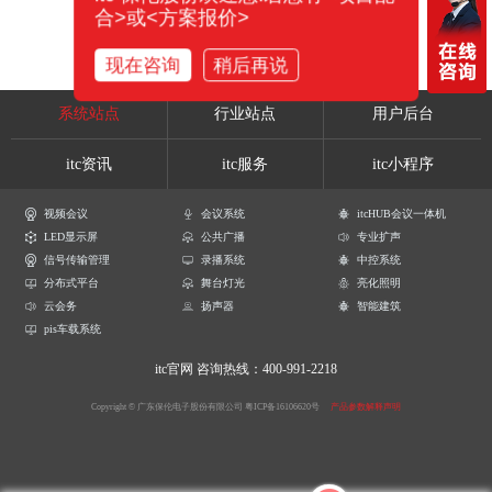
合>或<方案报价>
现在咨询
稍后再说
系统站点
行业站点
用户后台
itc资讯
itc服务
itc小程序
视频会议
会议系统
itcHUB会议一体机
LED显示屏
公共广播
专业扩声
信号传输管理
录播系统
中控系统
分布式平台
舞台灯光
亮化照明
云会务
扬声器
智能建筑
pis车载系统
itc官网
咨询热线：400-991-2218
Copyright © 广东保伦电子股份有限公司
粤ICP备16106620号
产品参数解释声明