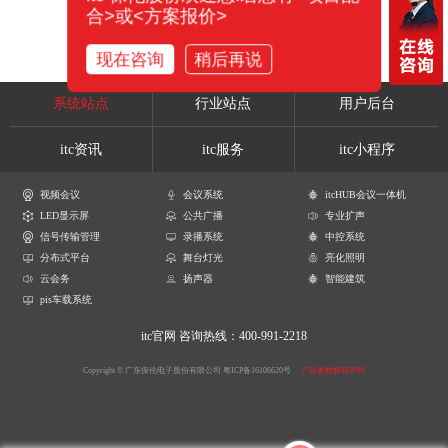
合>或<方案报价>
现在咨询
稍后再说
系统站点
行业站点
用户后台
itc资讯
itc服务
itc小程序
视频会议
会议系统
itcHUB会议一体机
LED显示屏
公共广播
专业扩声
信号传输管理
录播系统
中控系统
分布式平台
舞台灯光
亮化照明
云会务
扬声器
智能建筑
pis车载系统
itc官网
咨询热线：400-991-2218
Copyright © 广东保伦电子股份有限公司
粤ICP备16106620号
产品参数解释声明