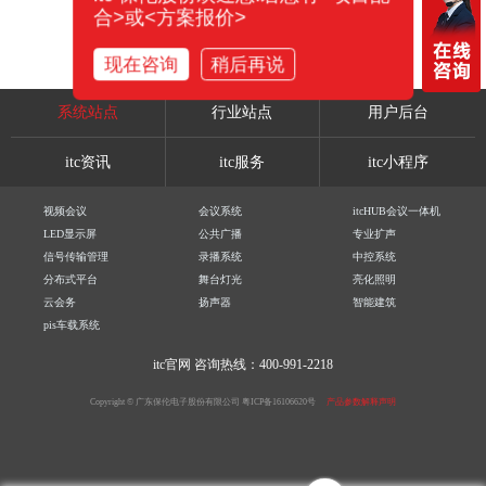
合>或<方案报价>
现在咨询
稍后再说
系统站点
行业站点
用户后台
itc资讯
itc服务
itc小程序
视频会议
会议系统
itcHUB会议一体机
LED显示屏
公共广播
专业扩声
信号传输管理
录播系统
中控系统
分布式平台
舞台灯光
亮化照明
云会务
扬声器
智能建筑
pis车载系统
itc官网
咨询热线：400-991-2218
Copyright © 广东保伦电子股份有限公司
粤ICP备16106620号
产品参数解释声明