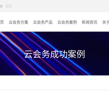
台
页
云会务方案
云会务产品
云会务案例
新闻资讯
关
多媒体信息发布系统
会议室
AI智慧展厅系统
教室
云会务成功案例
AI百城视界系统
客房
AI智慧排队叫号管理软件
其它
AI云会务管理系统
营销乾坤袋