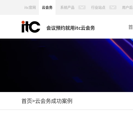
itc官网
云会务
系统产品
行业站点
用户后
首
会议预约就用itc云会务
首页
>
云会务成功案例