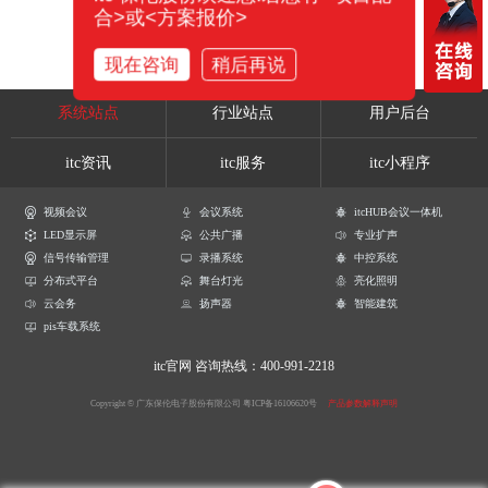
合>或<方案报价>
现在咨询
稍后再说
系统站点
行业站点
用户后台
itc资讯
itc服务
itc小程序
视频会议
会议系统
itcHUB会议一体机
LED显示屏
公共广播
专业扩声
信号传输管理
录播系统
中控系统
分布式平台
舞台灯光
亮化照明
云会务
扬声器
智能建筑
pis车载系统
itc官网
咨询热线：400-991-2218
Copyright © 广东保伦电子股份有限公司
粤ICP备16106620号
产品参数解释声明