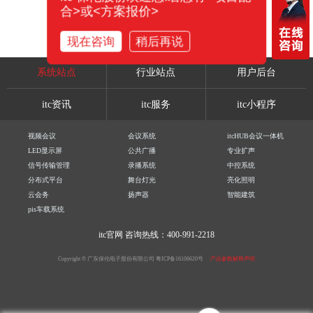
合>或<方案报价>
现在咨询
稍后再说
系统站点
行业站点
用户后台
itc资讯
itc服务
itc小程序
视频会议
会议系统
itcHUB会议一体机
LED显示屏
公共广播
专业扩声
信号传输管理
录播系统
中控系统
分布式平台
舞台灯光
亮化照明
云会务
扬声器
智能建筑
pis车载系统
itc官网
咨询热线：400-991-2218
Copyright © 广东保伦电子股份有限公司
粤ICP备16106620号
产品参数解释声明