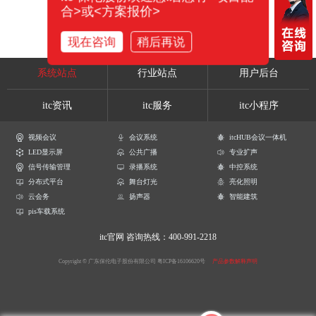
合>或<方案报价>
现在咨询
稍后再说
系统站点
行业站点
用户后台
itc资讯
itc服务
itc小程序
视频会议
会议系统
itcHUB会议一体机
LED显示屏
公共广播
专业扩声
信号传输管理
录播系统
中控系统
分布式平台
舞台灯光
亮化照明
云会务
扬声器
智能建筑
pis车载系统
itc官网
咨询热线：400-991-2218
Copyright © 广东保伦电子股份有限公司
粤ICP备16106620号
产品参数解释声明