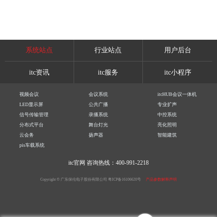
系统站点
行业站点
用户后台
itc资讯
itc服务
itc小程序
视频会议
会议系统
itcHUB会议一体机
LED显示屏
公共广播
专业扩声
信号传输管理
录播系统
中控系统
分布式平台
舞台灯光
亮化照明
云会务
扬声器
智能建筑
pis车载系统
itc官网
咨询热线：400-991-2218
Copyright © 广东保伦电子股份有限公司
粤ICP备16106620号
产品参数解释声明