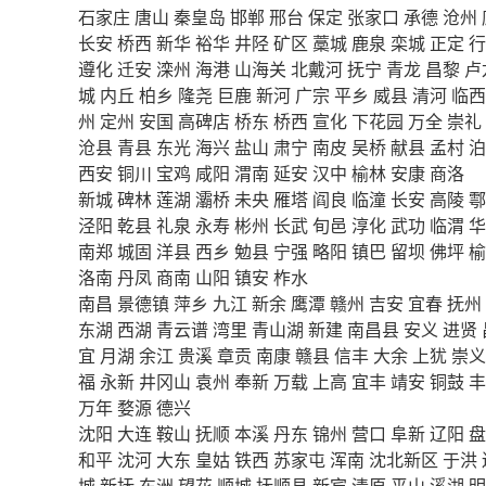
石家庄
唐山
秦皇岛
邯郸
邢台
保定
张家口
承德
沧州
长安
桥西
新华
裕华
井陉
矿区
藁城
鹿泉
栾城
正定
行
遵化
迁安
滦州
海港
山海关
北戴河
抚宁
青龙
昌黎
卢
城
内丘
柏乡
隆尧
巨鹿
新河
广宗
平乡
威县
清河
临西
州
定州
安国
高碑店
桥东
桥西
宣化
下花园
万全
崇礼
沧县
青县
东光
海兴
盐山
肃宁
南皮
吴桥
献县
孟村
泊
西安
铜川
宝鸡
咸阳
渭南
延安
汉中
榆林
安康
商洛
新城
碑林
莲湖
灞桥
未央
雁塔
阎良
临潼
长安
高陵
鄠
泾阳
乾县
礼泉
永寿
彬州
长武
旬邑
淳化
武功
临渭
华
南郑
城固
洋县
西乡
勉县
宁强
略阳
镇巴
留坝
佛坪
榆
洛南
丹凤
商南
山阳
镇安
柞水
南昌
景德镇
萍乡
九江
新余
鹰潭
赣州
吉安
宜春
抚州
东湖
西湖
青云谱
湾里
青山湖
新建
南昌县
安义
进贤
宜
月湖
余江
贵溪
章贡
南康
赣县
信丰
大余
上犹
崇义
福
永新
井冈山
袁州
奉新
万载
上高
宜丰
靖安
铜鼓
丰
万年
婺源
德兴
沈阳
大连
鞍山
抚顺
本溪
丹东
锦州
营口
阜新
辽阳
盘
和平
沈河
大东
皇姑
铁西
苏家屯
浑南
沈北新区
于洪
城
新抚
东洲
望花
顺城
抚顺县
新宾
清原
平山
溪湖
明