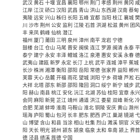
武汉
黄石
十堰
宜昌
襄阳
鄂州
荆门
孝感
荆州
黄冈
咸
江岸
江汉
硚口
汉阳
武昌
青山
洪山
东西湖
汉南
蔡甸
夷陵
远安
兴山
秭归
长阳
五峰
宜都
当阳
枝江
襄城
樊
川
沙市
荆州
公安
监利
江陵
石首
洪湖
松滋
黄州
团风
丰
来凤
鹤峰
仙桃
潜江
福州
厦门
莆田
三明
泉州
漳州
南平
龙岩
宁德
鼓楼
台江
仓山
马尾
晋安
闽侯
连江
罗源
闽清
永泰
平
泰宁
建宁
永安
丰泽
鲤城
洛江
泉港
惠安
安溪
永春
德
武夷山
建瓯
新罗
永定
长汀
上杭
武平
连城
漳平
蕉城
长沙
株洲
湘潭
衡阳
邵阳
岳阳
常德
张家界
益阳
郴州
芙蓉
天心
岳麓
开福
雨花
望城
浏阳
宁乡
荷塘
芦淞
石
大祥
北塔
邵东
新邵
邵阳
隆回
洞口
绥宁
新宁
城步
武
阳
赫山
南县
桃江
安化
沅江
北湖
苏仙
桂阳
宜章
永兴
会同
麻阳
新晃
芷江
靖州
通道
洪江
娄星
双峰
新化
冷
合肥
芜湖
蚌埠
淮南
马鞍山
淮北
铜陵
安庆
黄山
滁州
瑶海
庐阳
蜀山
包河
长丰
肥东
肥西
庐江
巢湖
镜湖
弋
山
博望
含山
和县
当涂
相山
杜集
烈山
濉溪
铜官
义安
阳
天长
明光
颍州
颍东
颍泉
临泉
太和
阜南
颍上
界首
德
泾县
绩溪
旌德
宁国