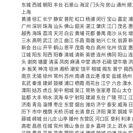
东城
西城
朝阳
丰台
石景山
海淀
门头沟
房山
通州
顺
上海
黄浦
徐汇
长宁
静安
普陀
虹口
杨浦
闵行
宝山
嘉定
浦
广州
深圳
珠海
汕头
佛山
韶关
湛江
肇庆
江门
茂名
惠
越秀
海珠
荔湾
天河
白云
黄埔
花都
番禺
南沙
从化
增
三水
高明
武江
浈江
曲江
乐昌
南雄
始兴
仁化
翁源
新
新会
台山
开平
鹤山
恩平
茂南
电白
高州
化州
信宜
惠
江城
阳东
阳西
阳春
清城
清新
英德
连州
佛冈
阳山
连
头
谢岗
塘厦
清溪
凤岗
麻涌
中堂
高埗
石碣
望牛墩
洪
乡
板芙
神湾
坦洲
湘桥
潮安
饶平
榕城
揭东
普宁
揭西
南京
无锡
徐州
常州
苏州
南通
连云港
淮安
盐城
扬州
玄武
秦淮
建邺
鼓楼
浦口
栖霞
雨花台
江宁
六合
溧水
溧阳
姑苏
虎丘
吴中
相城
吴江
常熟
张家港
昆山
太仓
盐都
大丰
响水
滨海
阜宁
射阳
建湖
东台
广陵
邗江
江
济南
青岛
淄博
枣庄
东营
烟台
潍坊
济宁
泰安
威海
日
历下
市中
槐荫
天桥
历城
长清
章丘
济阳
莱芜
钢城
平
薛城
峄城
台儿庄
山亭
滕州
东营区
河口区
垦利
利津
高密
昌邑
任城
兖州
微山
鱼台
金乡
嘉祥
汶上
泗水
梁
兰陵
费县
平邑
莒南
蒙阴
临沭
德城
陵城
宁津
庆云
临