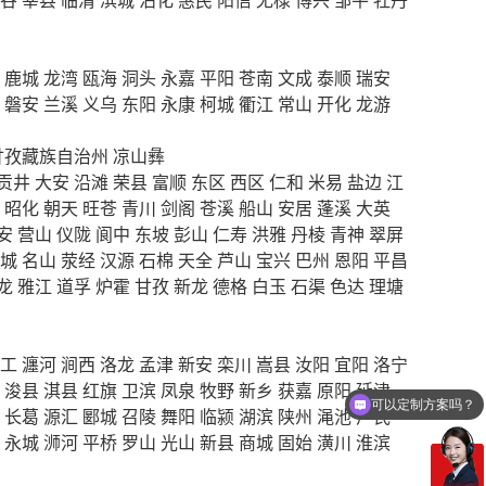
鹿城
龙湾
瓯海
洞头
永嘉
平阳
苍南
文成
泰顺
瑞安
磐安
兰溪
义乌
东阳
永康
柯城
衢江
常山
开化
龙游
甘孜藏族自治州
凉山彝
贡井
大安
沿滩
荣县
富顺
东区
西区
仁和
米易
盐边
江
昭化
朝天
旺苍
青川
剑阁
苍溪
船山
安居
蓬溪
大英
安
营山
仪陇
阆中
东坡
彭山
仁寿
洪雅
丹棱
青神
翠屏
城
名山
荥经
汉源
石棉
天全
芦山
宝兴
巴州
恩阳
平昌
龙
雅江
道孚
炉霍
甘孜
新龙
德格
白玉
石渠
色达
理塘
工
瀍河
涧西
洛龙
孟津
新安
栾川
嵩县
汝阳
宜阳
洛宁
可以定制方案吗？
浚县
淇县
红旗
卫滨
凤泉
牧野
新乡
获嘉
原阳
延津
长葛
源汇
郾城
召陵
舞阳
临颍
湖滨
陕州
渑池
卢氏
你们电话多少
永城
浉河
平桥
罗山
光山
新县
商城
固始
潢川
淮滨