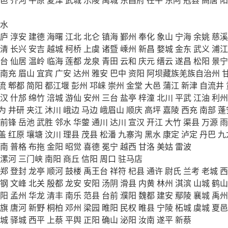
水
庐
淳安
建德
海曙
江北
北仑
镇海
鄞州
奉化
象山
宁海
余姚
慈溪
清
长兴
安吉
越城
柯桥
上虞
诸暨
嵊州
新昌
婺城
金东
武义
浦江
台
仙居
温岭
临海
莲都
龙泉
青田
云和
庆元
缙云
遂昌
松阳
景宁
南充
眉山
宜宾
广安
达州
雅安
巴中
资阳
阿坝藏族羌族自治州
流
郫都
简阳
都江堰
彭州
邛崃
崇州
金堂
大邑
蒲江
新津
自流井
汉
什邡
绵竹
涪城
游仙
安州
三台
盐亭
梓潼
北川
平武
江油
利州
为
井研
夹江
沐川
峨边
马边
峨眉山
顺庆
高坪
嘉陵
西充
南部
蓬
前锋
岳池
武胜
邻水
华蓥
通川
达川
宣汉
开江
大竹
渠县
万源
雨
盖
红原
壤塘
汶川
理县
茂县
松潘
九寨沟
黑水
康定
泸定
丹巴
九
南
普格
布拖
金阳
昭觉
喜德
冕宁
越西
甘洛
美姑
雷波
漯河
三门峡
南阳
商丘
信阳
周口
驻马店
郑
登封
龙亭
顺河
鼓楼
禹王台
祥符
杞县
通许
尉氏
兰考
老城
西
钢
文峰
北关
殷都
龙安
安阳
汤阴
滑县
内黄
林州
淇滨
山城
鹤山
阳
孟州
华龙
清丰
南乐
范县
台前
濮阳
魏都
建安
鄢陵
襄城
禹州
旗
唐河
新野
桐柏
邓州
梁园
睢阳
民权
睢县
宁陵
柘城
虞城
夏邑
城
驿城
西平
上蔡
平舆
正阳
确山
泌阳
汝南
遂平
新蔡