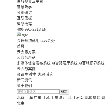
百城视界云平台
智慧听学
分组研讨
互联黑板
智慧纸笔
400-991-2218
EN
会议预约就用itc云会务
首页
云会务方案
云会务产品
多媒体信息发布系统
AI智慧展厅系统
AI百城视界系统
云会务案例
会议室
教室
客房
其它
新闻资讯
关于我们
确定
北京
上海
广东
江苏
山东
浙江
四川
河南
湖北
福建
湖
北京