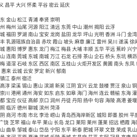
义
昌平
大兴
怀柔
平谷
密云
延庆
东
金山
松江
青浦
奉贤
崇明
州
梅州
汕尾
河源
阳江
清远
东莞
中山
潮州
揭阳
云浮
城
福田
罗湖
南山
宝安
龙岗
盐田
龙华
坪山
光明
香洲
斗门
金湾
丰
乳源瑶族自治县
赤坎
霞山
坡头
麻章
廉江
雷州
吴川
遂溪
徐
城
惠阳
博罗
惠东
龙门
梅江
梅县
大埔
丰顺
五华
平远
蕉岭
兴宁
山
连南
莞城
东城
南城
万江
石龙
石排
茶山
企石
桥头
东坑
横沥
梅
道滘
石岐
东区
西区
南区
五桂山
火炬开发区
黄圃
南头
东凤
惠来
云城
云安
罗定
新兴
郁南
镇江
泰州
宿迁
高淳
梁溪
锡山
惠山
滨湖
新吴
江阴
宜兴
云龙
鼓楼
贾汪
泉山
铜
崇川
港闸
通州
海安
如东
启东
如皋
海门
海州
连云
赣榆
东海
灌
都
宝应
仪征
高邮
京口
润州
丹徒
丹阳
扬中
句容
海陵
高港
姜堰
照
临沂
德州
聊城
滨州
菏泽
阴
商河
市南
市北
李沧
崂山
青岛西海岸新区
城阳
即墨
胶州
平
广饶
芝罘
福山
牟平
莱山
长岛
龙口
莱阳
莱州
蓬莱
招远
栖霞
海
山
曲阜
邹城
泰山
岱岳
宁阳
东平
新泰
肥城
环翠
文登
荣成
乳山
邑
齐河
平原
夏津
武城
乐陵
禹城
东昌府
茌平
东阿
冠县
高唐
阳