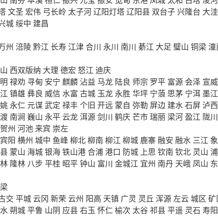
塔
文圣
宏伟
弓长岭
太子河
辽阳灯塔
辽阳县
双台子
兴隆台
大洼
兴城
绥中
建昌
万州
涪陵
黔江
长寿
江津
合川
永川
南川
綦江
大足
璧山
铜梁
潼
山
西双版纳
大理
德宏
怒江
迪庆
明
禄劝
寻甸
安宁
麒麟
沾益
马龙
陆良
师宗
罗平
富源
会泽
宣威
江
镇雄
彝良
威信
水富
古城
玉龙
永胜
华坪
宁蒗
思茅
宁洱
墨江
姚
永仁
元谋
武定
禄丰
个旧
开远
蒙自
弥勒
屏边
建水
石屏
泸西
渡
南涧
巍山
永平
云龙
洱源
剑川
鹤庆
芒市
瑞丽
梁河
盈江
陇川
贺州
河池
来宾
崇左
宾阳
横州
城中
鱼峰
柳北
柳南
柳江
柳城
鹿寨
融安
融水
三江
象
县
蒙山
海城
银海
铁山港
合浦
港口
防城
上思
钦南
钦北
灵山
浦
林
隆林
八步
平桂
昭平
钟山
富川
金城江
宜州
南丹
天峨
凤山
东
梁
古交
平城
云冈
新荣
云州
阳高
天镇
广灵
灵丘
浑源
左云
城区
矿
水
朔城
平鲁
山阴
应县
右玉
怀仁
榆次
太谷
祁县
平遥
灵石
寿阳