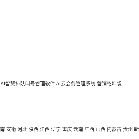
AI智慧排队叫号管理软件
AI云会务管理系统
营销乾坤袋
南
安徽
河北
陕西
江西
辽宁
重庆
云南
广西
山西
内蒙古
贵州
新