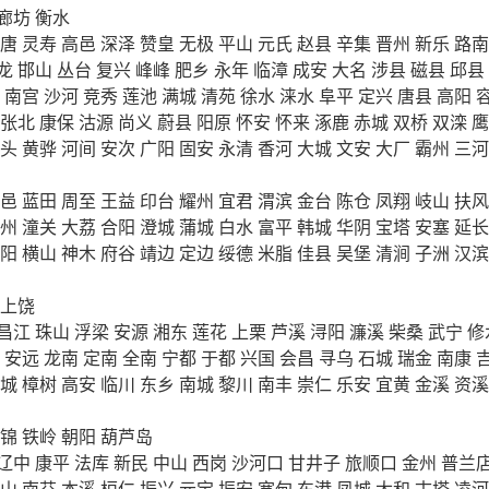
廊坊
衡水
唐
灵寿
高邑
深泽
赞皇
无极
平山
元氏
赵县
辛集
晋州
新乐
路南
龙
邯山
丛台
复兴
峰峰
肥乡
永年
临漳
成安
大名
涉县
磁县
邱县
南宫
沙河
竞秀
莲池
满城
清苑
徐水
涞水
阜平
定兴
唐县
高阳
张北
康保
沽源
尚义
蔚县
阳原
怀安
怀来
涿鹿
赤城
双桥
双滦
鹰
头
黄骅
河间
安次
广阳
固安
永清
香河
大城
文安
大厂
霸州
三河
邑
蓝田
周至
王益
印台
耀州
宜君
渭滨
金台
陈仓
凤翔
岐山
扶风
州
潼关
大荔
合阳
澄城
蒲城
白水
富平
韩城
华阴
宝塔
安塞
延长
阳
横山
神木
府谷
靖边
定边
绥德
米脂
佳县
吴堡
清涧
子洲
汉滨
上饶
昌江
珠山
浮梁
安源
湘东
莲花
上栗
芦溪
浔阳
濂溪
柴桑
武宁
修
安远
龙南
定南
全南
宁都
于都
兴国
会昌
寻乌
石城
瑞金
南康
城
樟树
高安
临川
东乡
南城
黎川
南丰
崇仁
乐安
宜黄
金溪
资溪
锦
铁岭
朝阳
葫芦岛
辽中
康平
法库
新民
中山
西岗
沙河口
甘井子
旅顺口
金州
普兰
山
南芬
本溪
桓仁
振兴
元宝
振安
宽甸
东港
凤城
太和
古塔
凌河