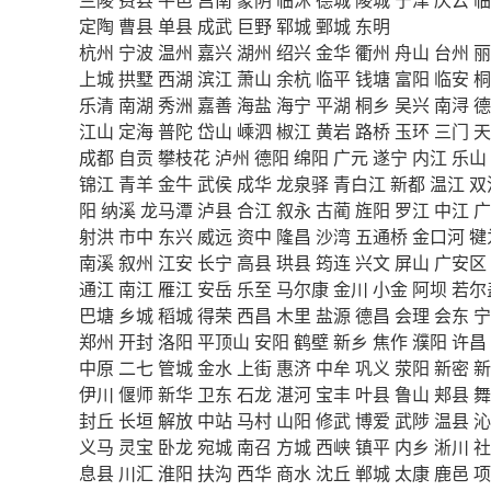
定陶
曹县
单县
成武
巨野
郓城
鄄城
东明
杭州
宁波
温州
嘉兴
湖州
绍兴
金华
衢州
舟山
台州
丽
上城
拱墅
西湖
滨江
萧山
余杭
临平
钱塘
富阳
临安
桐
乐清
南湖
秀洲
嘉善
海盐
海宁
平湖
桐乡
吴兴
南浔
德
江山
定海
普陀
岱山
嵊泗
椒江
黄岩
路桥
玉环
三门
天
成都
自贡
攀枝花
泸州
德阳
绵阳
广元
遂宁
内江
乐山
锦江
青羊
金牛
武侯
成华
龙泉驿
青白江
新都
温江
双
阳
纳溪
龙马潭
泸县
合江
叙永
古蔺
旌阳
罗江
中江
广
射洪
市中
东兴
威远
资中
隆昌
沙湾
五通桥
金口河
犍
南溪
叙州
江安
长宁
高县
珙县
筠连
兴文
屏山
广安区
通江
南江
雁江
安岳
乐至
马尔康
金川
小金
阿坝
若尔
巴塘
乡城
稻城
得荣
西昌
木里
盐源
德昌
会理
会东
宁
郑州
开封
洛阳
平顶山
安阳
鹤壁
新乡
焦作
濮阳
许昌
中原
二七
管城
金水
上街
惠济
中牟
巩义
荥阳
新密
新
伊川
偃师
新华
卫东
石龙
湛河
宝丰
叶县
鲁山
郏县
舞
封丘
长垣
解放
中站
马村
山阳
修武
博爱
武陟
温县
沁
义马
灵宝
卧龙
宛城
南召
方城
西峡
镇平
内乡
淅川
社
息县
川汇
淮阳
扶沟
西华
商水
沈丘
郸城
太康
鹿邑
项