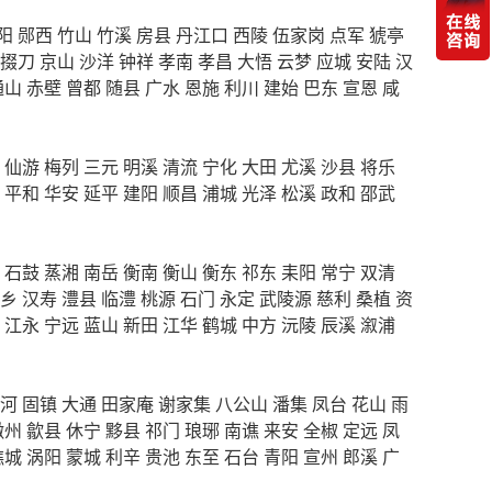
阳
郧西
竹山
竹溪
房县
丹江口
西陵
伍家岗
点军
猇亭
掇刀
京山
沙洋
钟祥
孝南
孝昌
大悟
云梦
应城
安陆
汉
通山
赤壁
曾都
随县
广水
恩施
利川
建始
巴东
宣恩
咸
仙游
梅列
三元
明溪
清流
宁化
大田
尤溪
沙县
将乐
平和
华安
延平
建阳
顺昌
浦城
光泽
松溪
政和
邵武
石鼓
蒸湘
南岳
衡南
衡山
衡东
祁东
耒阳
常宁
双清
乡
汉寿
澧县
临澧
桃源
石门
永定
武陵源
慈利
桑植
资
江永
宁远
蓝山
新田
江华
鹤城
中方
沅陵
辰溪
溆浦
河
固镇
大通
田家庵
谢家集
八公山
潘集
凤台
花山
雨
徽州
歙县
休宁
黟县
祁门
琅琊
南谯
来安
全椒
定远
凤
谯城
涡阳
蒙城
利辛
贵池
东至
石台
青阳
宣州
郎溪
广