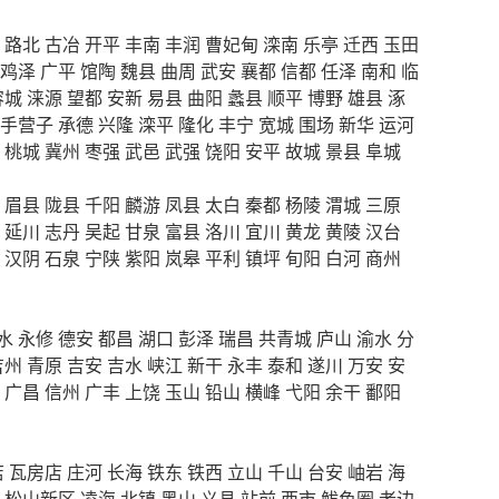
路北
古冶
开平
丰南
丰润
曹妃甸
滦南
乐亭
迁西
玉田
鸡泽
广平
馆陶
魏县
曲周
武安
襄都
信都
任泽
南和
临
容城
涞源
望都
安新
易县
曲阳
蠡县
顺平
博野
雄县
涿
手营子
承德
兴隆
滦平
隆化
丰宁
宽城
围场
新华
运河
桃城
冀州
枣强
武邑
武强
饶阳
安平
故城
景县
阜城
眉县
陇县
千阳
麟游
凤县
太白
秦都
杨陵
渭城
三原
延川
志丹
吴起
甘泉
富县
洛川
宜川
黄龙
黄陵
汉台
汉阴
石泉
宁陕
紫阳
岚皋
平利
镇坪
旬阳
白河
商州
水
永修
德安
都昌
湖口
彭泽
瑞昌
共青城
庐山
渝水
分
吉州
青原
吉安
吉水
峡江
新干
永丰
泰和
遂川
万安
安
广昌
信州
广丰
上饶
玉山
铅山
横峰
弋阳
余干
鄱阳
店
瓦房店
庄河
长海
铁东
铁西
立山
千山
台安
岫岩
海
松山新区
凌海
北镇
黑山
义县
站前
西市
鲅鱼圈
老边