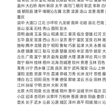
盖州
大石桥
海州
新邱
太平
清河门
细河
彰武
阜新
白
城
朝阳县
建平
喀喇沁左翼
北票
凌源
连山
龙港
南票
重庆
渝中
大渡口
江北
沙坪坝
九龙坡
南岸
北碚
渝北
巴南
巫山
巫溪
石柱
秀山
酉阳
彭水
昆明
曲靖
玉溪
保山
昭通
丽江
普洱
临沧
楚雄
红河
文
五华
盘龙
官渡
西山
东川
呈贡
晋宁
富民
宜良
石林
嵩
施甸
腾冲
龙陵
昌宁
昭阳
鲁甸
巧家
盐津
大关
永善
绥
永德
镇康
双江
耿马
沧源
楚雄
双柏
牟定
南华
姚安
大
丘北
广南
富宁
景洪
勐海
勐腊
大理
漾濞
祥云
宾川
弥
南宁
柳州
桂林
梧州
北海
防城港
钦州
贵港
玉林
百色
青秀
兴宁
西乡塘
江南
良庆
邕宁
武鸣
隆安
马山
上林
灌阳
龙胜
资源
平乐
荔浦
恭城
万秀
长洲
龙圩
苍梧
藤
博白
右江
田阳
田东
平果
德保
那坡
凌云
乐业
田林
西
江州
扶绥
宁明
龙州
大新
天等
太原
大同
阳泉
长治
晋城
朔州
晋中
运城
忻州
临汾
吕
小店
迎泽
杏花岭
尖草坪
万柏林
晋源
清徐
阳曲
娄烦
壶关
长子
武乡
沁县
沁源
城区
泽州
高平
阳城
陵川
沁