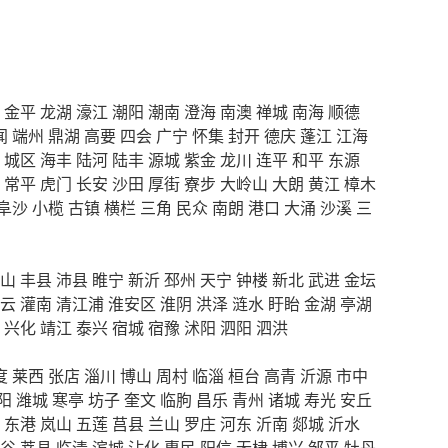
金平
龙湖
濠江
潮阳
潮南
澄海
南澳
禅城
南海
顺德
闻
端州
鼎湖
高要
四会
广宁
怀集
封开
德庆
蓬江
江海
城区
海丰
陆河
陆丰
源城
紫金
龙川
连平
和平
东源
常平
虎门
长安
沙田
厚街
寮步
大岭山
大朗
黄江
樟木
阜沙
小榄
古镇
横栏
三角
民众
南朗
港口
大涌
沙溪
三
山
丰县
沛县
睢宁
新沂
邳州
天宁
钟楼
新北
武进
金坛
云
灌南
清江浦
淮安区
淮阴
洪泽
涟水
盱眙
金湖
亭湖
兴化
靖江
泰兴
宿城
宿豫
沭阳
泗阳
泗洪
度
莱西
张店
淄川
博山
周村
临淄
桓台
高青
沂源
市中
阳
潍城
寒亭
坊子
奎文
临朐
昌乐
青州
诸城
寿光
安丘
东港
岚山
五莲
莒县
兰山
罗庄
河东
沂南
郯城
沂水
谷
莘县
临清
滨城
沾化
惠民
阳信
无棣
博兴
邹平
牡丹