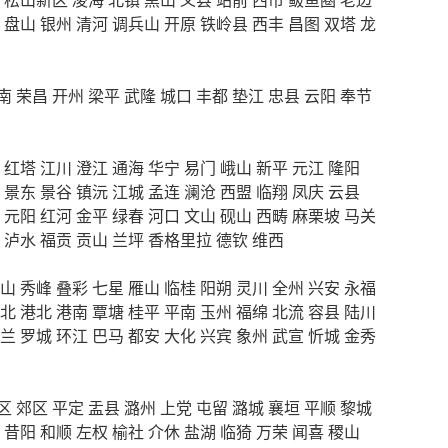
盘山
银州
清河
调兵山
开原
铁岭县
西丰
昌图
双塔
龙
南
荣昌
开州
梁平
武隆
城口
丰都
垫江
忠县
云阳
奉节
红塔
江川
澄江
通海
华宁
易门
峨山
新平
元江
隆阳
景东
景谷
镇沅
江城
孟连
澜沧
西盟
临翔
凤庆
云县
元阳
红河
金平
绿春
河口
文山
砚山
西畴
麻栗坡
马关
泸水
福贡
贡山
兰坪
香格里拉
德钦
维西
山
秀峰
叠彩
七星
雁山
临桂
阳朔
灵川
全州
兴安
永福
北
港北
港南
覃塘
桂平
平南
玉州
福绵
北流
容县
陆川
兰
罗城
环江
巴马
都安
大化
兴宾
象州
武宣
忻城
金秀
区
郊区
平定
盂县
潞州
上党
屯留
潞城
襄垣
平顺
黎城
昔阳
和顺
左权
榆社
介休
盐湖
临猗
万荣
闻喜
稷山