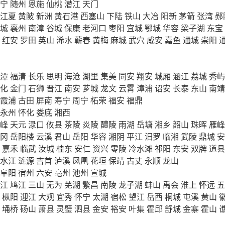
宁
随州
恩施
仙桃
潜江
天门
江夏
黄陂
新洲
黄石港
西塞山
下陆
铁山
大冶
阳新
茅箭
张湾
郧
城
襄州
南漳
谷城
保康
老河口
枣阳
宜城
鄂城
华容
梁子湖
东宝
红安
罗田
英山
浠水
蕲春
黄梅
麻城
武穴
咸安
嘉鱼
通城
崇阳
潭
福清
长乐
思明
海沧
湖里
集美
同安
翔安
城厢
涵江
荔城
秀屿
化
金门
石狮
晋江
南安
芗城
龙文
云霄
漳浦
诏安
长泰
东山
南靖
霞浦
古田
屏南
寿宁
周宁
柘荣
福安
福鼎
永州
怀化
娄底
湘西
峰
天元
渌口
攸县
茶陵
炎陵
醴陵
雨湖
岳塘
湘乡
韶山
珠晖
雁峰
冈
岳阳楼
云溪
君山
岳阳
华容
湘阴
平江
汨罗
临湘
武陵
鼎城
安
嘉禾
临武
汝城
桂东
安仁
资兴
零陵
冷水滩
祁阳
东安
双牌
道县
水江
涟源
吉首
泸溪
凤凰
花垣
保靖
古丈
永顺
龙山
阜阳
宿州
六安
亳州
池州
宣城
江
鸠江
三山
无为
芜湖
繁昌
南陵
龙子湖
蚌山
禹会
淮上
怀远
五
枞阳
迎江
大观
宜秀
怀宁
太湖
宿松
望江
岳西
桐城
屯溪
黄山
埇桥
砀山
萧县
灵璧
泗县
金安
裕安
叶集
霍邱
舒城
金寨
霍山